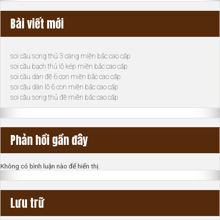
Bài viết mới
soi cầu song thủ 3 càng miền bắc cao cấp
soi cầu bạch thủ lô kép miền bắc cao cấp
soi cầu dàn đề 6 con miền bắc cao cấp
soi cầu dàn lô 6 con miền bắc cao cấp
soi cầu song thủ đề miền bắc cao cấp
Phản hồi gần đây
Không có bình luận nào để hiển thị.
Lưu trữ