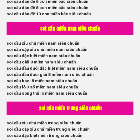
soi cầu dàn đề 6 con miền bắc siêu chuẩn
soi cầu dàn đề 8 con miền bắc siêu chuẩn
soi cầu dàn đề 10 con miền bắc siêu chuẩn
soi cầu miền nam siêu chuẩn
soi cầu xỉu chủ miền nam siêu chuẩn
soi cầu cặp xỉu chủ miền nam siêu chuẩn
soi cầu đặc biệt miền nam siêu chuẩn
soi cầu giải 8 miền nam siêu chuẩn
soi cầu đầu đuôi đặc biệt miền nam siêu chuẩn
soi cầu đầu đuôi giải 8 miền nam siêu chuẩn
soi cầu bao lô miền nam siêu chuẩn
soi cầu lô 3 số miền nam siêu chuẩn
soi cầu song thủ lô miền nam siêu chuẩn
soi cầu miền trung siêu chuẩn
soi cầu xỉu chủ miền trung siêu chuẩn
soi cầu cặp xỉu chủ miền trung siêu chuẩn
soi cầu đặc biệt miền trung siêu chuẩn