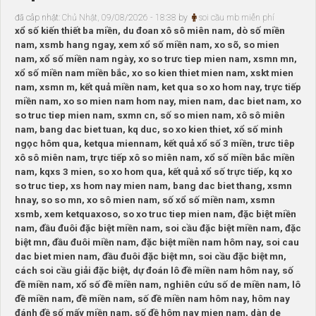
đã câp nhật:
Chủ Nhật, 09/08/2026 - 18:38
by
soi cầu mb miễn phí
xổ số kiến thiết ba miền, du đoan xô sô miên nam, dò số miền
nam, xsmb hang ngay, xem xổ số miền nam, xo sõ, so mien
nam, xổ số miền nam ngày, xo so trưc tiep mien nam, xsmn mn,
xổ số miền nam miền bắc, xo so kien thiet mien nam, xskt mien
nam, xsmn m, kết quả miền nam, ket qua so xo hom nay, trực tiếp
miền nam, xo so mien nam hom nay, mien nam, dac biet nam, xo
so truc tiep mien nam, sxmn cn, số so mien nam, xô sô miên
nam, bang dac biet tuan, kq duc, so xo kien thiet, xổ số minh
ngọc hôm qua, ketqua miennam, kết quả xổ số 3 miền, trưc tiêp
xô sô miên nam, trực tiếp xô so miên nam, xổ số miền bắc miền
nam, kqxs 3 mien, so xo hom qua, kết quả xổ số trực tiếp, kq xo
so truc tiep, xs hom nay mien nam, bang dac biet thang, xsmn
hnay, so so mn, xo sô mien nam, số xổ số miền nam, xsmn
xsmb, xem ketquaxoso, so xo truc tiep mien nam, đặc biệt miền
nam, đầu đuôi đặc biệt miền nam, soi cầu đặc biệt miền nam, đặc
biệt mn, đầu đuôi miền nam, đặc biệt miền nam hôm nay, soi cau
dac biet mien nam, đầu đuôi đặc biệt mn, soi cầu đặc biệt mn,
cách soi cầu giải đặc biệt, dự đoán lô đề miền nam hôm nay, số
đề miền nam, xổ số đề miền nam, nghiên cứu số de miền nam, lô
đề miền nam, đề miền nam, số đề miền nam hôm nay, hôm nay
đánh đề số mấy miền nam, số đề hôm nay mien nam, dàn de