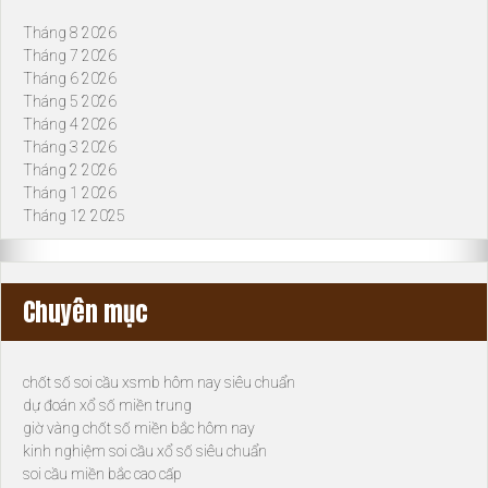
Tháng 8 2026
Tháng 7 2026
Tháng 6 2026
Tháng 5 2026
Tháng 4 2026
Tháng 3 2026
Tháng 2 2026
Tháng 1 2026
Tháng 12 2025
Chuyên mục
chốt số soi cầu xsmb hôm nay siêu chuẩn
dự đoán xổ số miền trung
giờ vàng chốt số miền bắc hôm nay
kinh nghiệm soi cầu xổ số siêu chuẩn
soi cầu miền bắc cao cấp