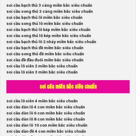
soi cầu bạch thủ 3 càng miền bắc siêu chuẩn
soi cầu song thủ 3 càng miền bắc siêu chuẩn
soi cầu bạch thủ lô miền bắc siêu chuẩn
soi cầu song thủ lô miền bắc siêu chuẩn
soi cầu bạch thủ lô kép miền bắc siêu chuẩn
soi cầu song thủ lô kép miền bắc siêu chuẩn
soi cầu bạch thủ lô 2 nháy miền bắc siêu chuẩn
soi cầu bạch thủ đề miền bắc siêu chuẩn
soi cầu song thủ đề miền bắc siêu chuẩn
soi cầu đề đầu đuôi miền bắc siêu chuẩn
soi cầu lô xiên 2 miền bắc siêu chuẩn
soi cầu lô xiên 3 miền bắc siêu chuẩn
soi cầu miền bắc siêu chuẩn
soi cầu lô xiên 4 miền bắc siêu chuẩn
soi cầu dàn lô 4 con miền bắc siêu chuẩn
soi cầu dàn lô 6 con miền bắc siêu chuẩn
soi cầu dàn lô 8 con miền bắc siêu chuẩn
soi cầu dàn lô 10 con miền bắc siêu chuẩn
soi cầu dàn đề 4 con miền bắc siêu chuẩn