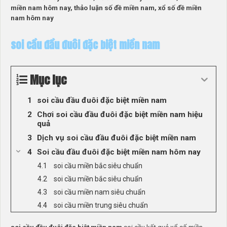
miền nam hôm nay, thảo luận số đề miền nam, xổ số đề miền
nam hôm nay
soi cầu đầu đuôi đặc biệt miền nam
Mục lục
soi cầu đầu đuôi đặc biệt miền nam
Chơi soi cầu đầu đuôi đặc biệt miền nam hiệu
quả
Dịch vụ soi cầu đầu đuôi đặc biệt miền nam
Soi cầu đầu đuôi đặc biệt miền nam hôm nay
soi cầu miền bắc siêu chuẩn
soi cầu miền bắc siêu chuẩn
soi cầu miền nam siêu chuẩn
soi cầu miền trung siêu chuẩn