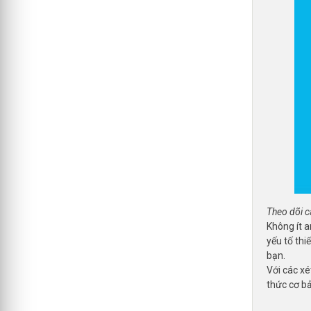
Theo dõi c
Không ít 
yếu tố thi
bạn.
Với các xé
thức cơ b