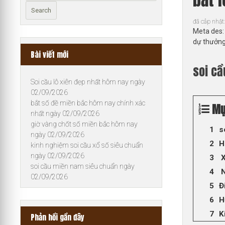
Search
đã câp nhật
Meta des:
dự thưởng
Bài viết mới
soi cầ
Soi cầu lô xiên đẹp nhất hôm nay ngày
02/09/2026
bắt số đề miền bắc hôm nay chính xác
Mụ
nhất ngày 02/09/2026
giờ vàng chốt số miền bắc hôm nay
s
ngày 02/09/2026
H
kinh nghiệm soi cầu xổ số siêu chuẩn
ngày 02/09/2026
X
soi cầu miền nam siêu chuẩn ngày
N
02/09/2026
Đ
H
K
Phản hồi gần đây