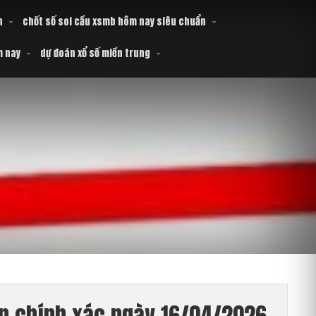
n
chốt số soi cầu xsmb hôm nay siêu chuẩn
m nay
dự đoán xổ số miền trung
ẩn chính xác ngày 16/04/2026