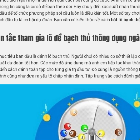
mục đích tạo ra lợi nhuận lớn qua các hoạt động cá cược. Anh em có thể 
ông tin cũng là cơ sở để bạn theo dõi. Hãy chú ý đến xác suất nhận thư
 đầu để tổ chức phương pháp soi cầu luôn là điều kiện tốt. Một số tay 
ch đầu tư là cơ hội dự đoán. Bạn cần có kiến thức về cách
bắt lô bạch th
 tắc tham gia lô đề bạch thủ thông dụng ng
ục tiêu ban đầu là đánh lô bạch thủ. Người chơi có nhiều cơ sở thiết lập
thuật dự đoán tốt hơn. Các mức độ ứng dụng mà anh em tiếp tục khai thác
đến cách đánh toàn tập cho từng giá trị đầu tư. Đó cũng là nguồn thông t
ánh cũng như đưa ra yếu tố chấp nhận định. Tập trung vào cách đánh giả