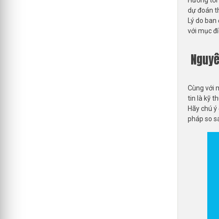
Hướng tới 
dự đoán th
Lý do ban
với mục đí
Nguyên
Cùng với m
tin là kỹ 
Hãy chú ý 
pháp so s