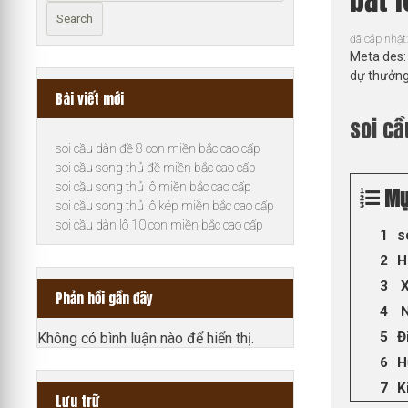
Search
đã câp nhật
Meta des:
dự thưởng
Bài viết mới
soi cầ
soi cầu dàn đề 8 con miền bắc cao cấp
soi cầu song thủ đề miền bắc cao cấp
soi cầu song thủ lô miền bắc cao cấp
Mụ
soi cầu song thủ lô kép miền bắc cao cấp
soi cầu dàn lô 10 con miền bắc cao cấp
s
H
X
Phản hồi gần đây
N
Đ
Không có bình luận nào để hiển thị.
H
K
Lưu trữ