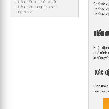
soi cầu miền nam siêu chuẩn
Chốt số ví
soi cầu miền trung siêu chuẩn
Chốt số ví
song thủ đề
Chốt số ví
Hiểu đ
Nhận định
quá trình 
là bí quy
Xác đ
Hình thức 
cao thủ th