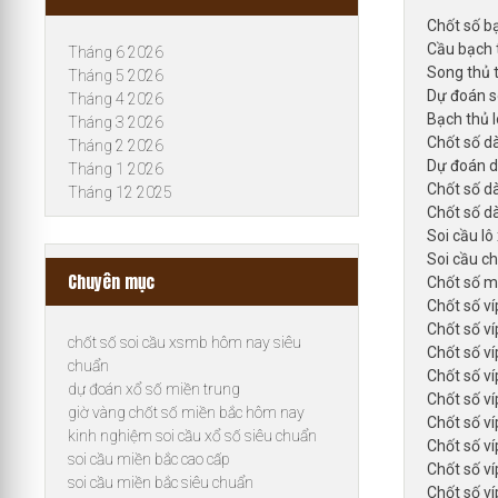
Chốt số b
Cầu bạch 
Tháng 6 2026
Song thủ 
Tháng 5 2026
Dự đoán s
Tháng 4 2026
Bạch thủ 
Tháng 3 2026
Chốt số d
Tháng 2 2026
Dự đoán d
Tháng 1 2026
Chốt số d
Tháng 12 2025
Chốt số d
Soi cầu l
Soi cầu c
Chuyên mục
Chốt số m
Chốt số ví
Chốt số ví
chốt số soi cầu xsmb hôm nay siêu
Chốt số ví
chuẩn
Chốt số ví
dự đoán xổ số miền trung
Chốt số ví
giờ vàng chốt số miền bắc hôm nay
Chốt số ví
kinh nghiệm soi cầu xổ số siêu chuẩn
Chốt số ví
soi cầu miền bắc cao cấp
Chốt số ví
soi cầu miền bắc siêu chuẩn
Chốt số ví