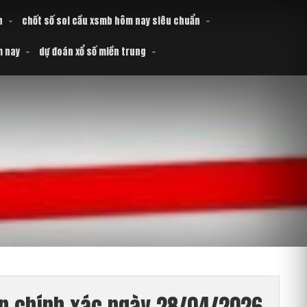
n
chốt số soi cầu xsmb hôm nay siêu chuẩn
m nay
dự đoán xổ số miền trung
ẩn chính xác ngày 28/04/2026