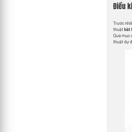
Điều k
Trước nhiề
thuật
bắt 
Qua mục đí
thuật dự 