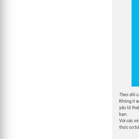
Theo dõi c
Không ít 
yếu tố thi
bạn.
Với các xé
thức cơ b