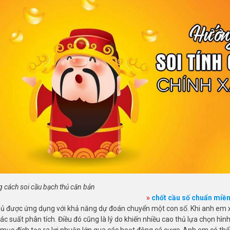
 cách soi cầu bạch thủ căn bản
»
chốt cầu số chuẩn miề
hủ được ứng dụng với khả năng dự đoán chuyển một con số. Khi anh em xá
ác suất phân tích. Điều đó cũng là lý do khiến nhiều cao thủ lựa chọn hìn