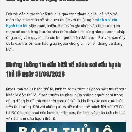
Đối với các cược thủ đã trải qua quá trình tham gia lâu dài vào bộ
môn này chắc chắn sẽ rất quen thuộc với thuật ngữ
cách soi cầu
bạch thủ lô
. Mặc khác, nhiều lô thủ vừa gia nhập vào thị trường cá
cược sẽ còn bỡ ngỡ trước hình thức phân tích cũng như phương pháp
ứng dụng vào quy trình phân bổ nguồn tiền đặt cược. Bài viết sau đây
sẽ là câu trả lời hoàn hảo giúp người chơi giành chiến thắng dễ dàng
hơn.
Những thông tin cần biết về cách soi cầu bạch
thủ lô ngày 31/08/2026
Ngoài tên gọi là bạch thủ lô, hình thức cá cược này còn một thuật ngữ
khác là độc thủ lô, được truyền tai nhau giữa những người chơi trong
cộng đồng lô đề trải qua thời gian dài kể từ khi lĩnh vực này xuất hiện
trên thị trường. Đối với những ai có niềm đam mê mãnh liệt với Xổ Số-
Lô Đề đều cần phải tiến hành nghiên cứu, tìm hiểu và phân tích chi tiết
về cách
soi cầu bạch thủ lô
.