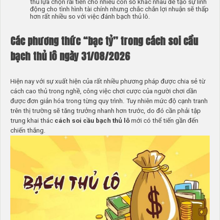
thủ lựa chọn rải tiền cho nhiều con số khác nhau để tạo sự linh
động cho tình hình tài chính nhưng chắc chắn lợi nhuận sẽ thấp
hơn rất nhiều so với việc đánh bạch thủ lô.
Các phương thức “bạc tỷ” trong cách soi cầu
bạch thủ lô ngày 31/08/2026
Hiện nay với sự xuất hiện của rất nhiều phương pháp được chia sẻ từ
cách cao thủ trong nghề, công việc chơi cược của người chơi dần
được đơn giản hóa trong từng quy trình. Tuy nhiên mức độ cạnh tranh
trên thị trường sẽ tăng trưởng nhanh hơn trước, do đó cần phải tập
trung khai thác
cách soi cầu bạch thủ lô
mới có thể tiến gần đến
chiến thắng.