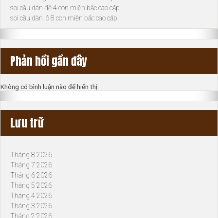
soi cầu dàn đề 4 con miền bắc cao cấp
soi cầu dàn lô 8 con miền bắc cao cấp
Phản hồi gần đây
Không có bình luận nào để hiển thị.
Lưu trữ
Tháng 8 2026
Tháng 7 2026
Tháng 6 2026
Tháng 5 2026
Tháng 4 2026
Tháng 3 2026
Tháng 2 2026