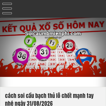
Skip
to
content
Soicaumbmienphi.com
soi cầu mb miễn phí
cách soi cầu bạch thủ lô chốt mạnh tay
nhé ngày 31/08/2026