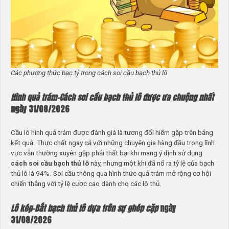
Các phương thức bạc tỷ trong cách soi cầu bạch thủ lô
Hình quả trám-Cách soi cầu bạch thủ lô được ưa chuộng nhất
ngày 31/08/2026
Cầu lô hình quả trám được đánh giá là tương đối hiếm gặp trên bảng
kết quả. Thực chất ngay cả với những chuyên gia hàng đầu trong lĩnh
vực vẫn thường xuyên gặp phải thất bại khi mang ý định sử dụng
cách soi cầu bạch thủ lô
này, nhưng một khi đã nổ ra tỷ lệ của bạch
thủ lô là 94%. Soi cầu thông qua hình thức quả trám mở rộng cơ hội
chiến thắng với tỷ lệ cược cao dành cho các lô thủ.
Lô kép-Bắt bạch thủ lô dựa trên sự ghép cặp
ngày
31/08/2026