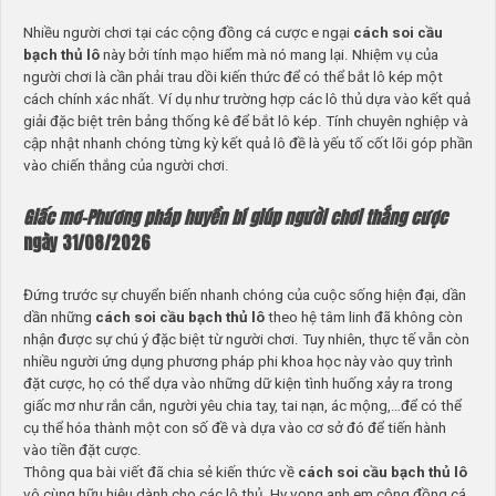
Nhiều người chơi tại các cộng đồng cá cược e ngại
cách soi cầu
bạch thủ lô
này bởi tính mạo hiểm mà nó mang lại. Nhiệm vụ của
người chơi là cần phải trau dồi kiến thức để có thể bắt lô kép một
cách chính xác nhất. Ví dụ như trường hợp các lô thủ dựa vào kết quả
giải đặc biệt trên bảng thống kê để bắt lô kép. Tính chuyên nghiệp và
cập nhật nhanh chóng từng kỳ kết quả lô đề là yếu tố cốt lõi góp phần
vào chiến thắng của người chơi.
Giấc mơ-Phương pháp huyền bí giúp người chơi thắng cược
ngày 31/08/2026
Đứng trước sự chuyển biến nhanh chóng của cuộc sống hiện đại, dần
dần những
cách soi cầu bạch thủ lô
theo hệ tâm linh đã không còn
nhận được sự chú ý đặc biệt từ người chơi. Tuy nhiên, thực tế vẫn còn
nhiều người ứng dụng phương pháp phi khoa học này vào quy trình
đặt cược, họ có thể dựa vào những dữ kiện tình huống xảy ra trong
giấc mơ như rắn cắn, người yêu chia tay, tai nạn, ác mộng,…để có thể
cụ thể hóa thành một con số đề và dựa vào cơ sở đó để tiến hành
vào tiền đặt cược.
Thông qua bài viết đã chia sẻ kiến thức về
cách soi cầu bạch thủ lô
vô cùng hữu hiệu dành cho các lô thủ. Hy vọng anh em cộng đồng cá