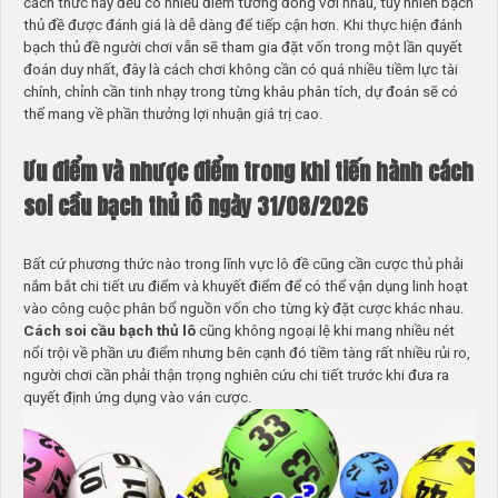
cách thức này đều có nhiều điểm tương đồng với nhau, tuy nhiên bạch
thủ đề được đánh giá là dễ dàng để tiếp cận hơn. Khi thực hiện đánh
bạch thủ đề người chơi vẫn sẽ tham gia đặt vốn trong một lần quyết
đoán duy nhất, đây là cách chơi không cần có quá nhiều tiềm lực tài
chính, chỉnh cần tinh nhạy trong từng khâu phân tích, dự đoán sẽ có
thể mang về phần thưởng lợi nhuận giá trị cao.
Ưu điểm và nhược điểm trong khi tiến hành cách
soi cầu bạch thủ lô ngày 31/08/2026
Bất cứ phương thức nào trong lĩnh vực lô đề cũng cần cược thủ phải
nắm bắt chi tiết ưu điểm và khuyết điểm để có thể vận dụng linh hoạt
vào công cuộc phân bổ nguồn vốn cho từng kỳ đặt cược khác nhau.
Cách soi cầu bạch thủ lô
cũng không ngoại lệ khi mang nhiều nét
nổi trội về phần ưu điểm nhưng bên cạnh đó tiềm tàng rất nhiều rủi ro,
người chơi cần phải thận trọng nghiên cứu chi tiết trước khi đưa ra
quyết định ứng dụng vào ván cược.