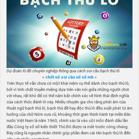
Dự đoán lô đề chuyên nghiệp thông qua cách soi cầu bạch thủ lô
»
chốt số soi cầu xổ số mb
«
Trên thực tế vẫn chưa có một khái niệm cụ thể dành cho bạch thủ lô,
bởi vì tính chất truyền miệng dựa trên văn nói giữa những người chơi
với nhau, rất khó để có thể nắm bắt chính xác về hình thái định nghĩa
của cách thức đánh lô này. Nhiều chuyên gia cho rằng phát âm của
thuật ngữ bạch thủ lô, bạch thủ đề hay độc thủ lô đều xuất phát từ âm
hưởng của chữ Nôm xưa cũ, khoảng thời gian thịnh hành tại miền Bắc
nước Việt Nam là năm 1960, chính xác là vào cột mốc đánh dấu lần
đầu Công ty xổ số kiến thiết Thủ Đô được ra mắt trước công chúng.
Đây cũng là nguyên nhân chính góp phần đem cái tên bạch thủ lô đến