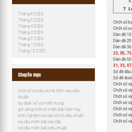
L
Tháng 6 2026
Tháng 5 2026
Chốt số b
Tháng 4 2026
Chốt số s
Tháng 3 2026
Dàn đề 10
Tháng 2 2026
Dàn đề 20
Tháng 1 2026
Dàn đề 36
Tháng 12 2025
23, 05, 73
Dàn đề 50
31, 33, 07,
Số đề đầu
Chuyên mục
Số đề đuô
Chốt số ví
Chốt số ví
chốt số soi cầu xsmb hôm nay siêu
Chốt số ví
chuẩn
Chốt số ví
dự đoán xổ số miền trung
Chốt số ví
giờ vàng chốt số miền bắc hôm nay
Chốt số ví
kinh nghiệm soi cầu xổ số siêu chuẩn
Chốt số ví
soi cầu miền bắc cao cấp
soi cầu miền bắc siêu chuẩn