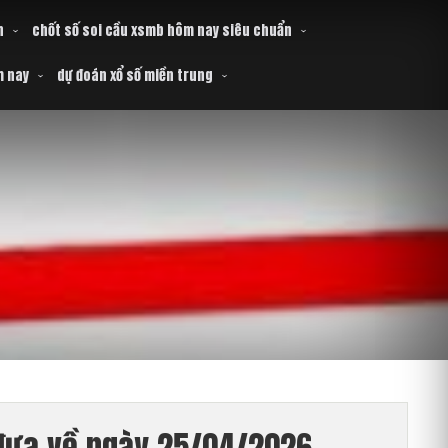
n
chốt số soi cầu xsmb hôm nay siêu chuẩn
m nay
dự đoán xổ số miền trung
 đưa về ngày 25/04/2026