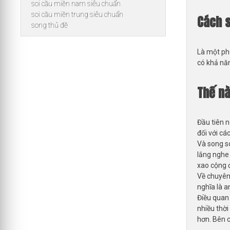
soi cầu miền nam siêu chuẩn
soi cầu miền trung siêu chuẩn
Cách s
song thủ đề
Là một phư
có khả nă
Thế nà
Đầu tiên n
đối với cá
Và song s
lắng nghe 
xao cộng 
Về chuyên 
nghĩa là a
Điều quan 
nhiều thời
hơn. Bên 