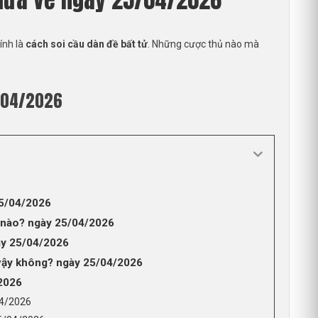
ính là
cách soi cầu dàn đề bất tử
. Những cược thủ nào mà
5/04/2026
25/04/2026
hế nào? ngày 25/04/2026
gày 25/04/2026
ư vậy không? ngày 25/04/2026
/2026
04/2026