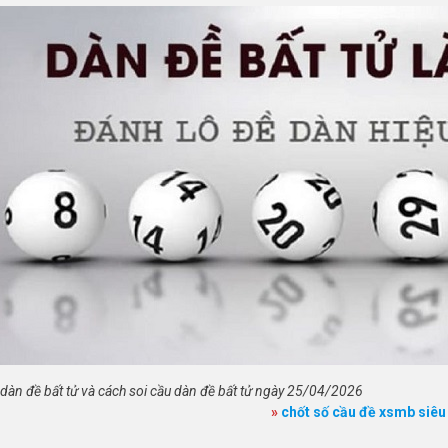
 dàn đề bất tử và cách soi cầu dàn đề bất tử ngày 25/04/2026
»
chốt số cầu đề xsmb siêu