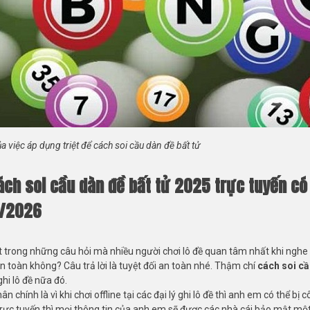
a việc áp dụng triệt để cách soi cầu dàn đề bất tử
ách soi cầu dàn đề bất tử 2025 trực tuyến c
/2026
t trong những câu hỏi mà nhiều người chơi lô đề quan tâm nhất khi nghe
n toàn không? Câu trả lời là tuyệt đối an toàn nhé. Thậm chí
cách soi cầ
ghi lô đề nữa đó.
n chính là vì khi chơi offline tại các đại lý ghi lô đề thì anh em có thể b
trực tuyến thì mọi thông tin của anh em sẽ được các nhà cái bảo mật một