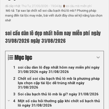
đã câp nhật:
Thứ Tư, 27/05/2026 - 19:04
by
soi cầu mb miễn phí
Mô tả: Tại sao lại chốt số soi cầu bạch thủ lô mb? Phương pháp
mang đến tài lộc may mắn, bài viết dưới đây chia sẻ kỹ năng lựa chọn
nhé!
soi cầu dàn lô đẹp nhất hôm nay miễn phí ngày
31/08/2026 ngày 31/08/2026
Mục lục
soi cầu dàn lô đẹp nhất hôm nay miễn phí ngày
31/08/2026 ngày 31/08/2026
Chốt số soi cầu bạch thủ lô mb là phương pháp
lựa chọn cặp tài lộc dễ trúng nhất ngày
31/08/2026
Soi cầu bạch thủ lô mb là gì? ngày 31/08/2026
Một số câu hỏi thường gặp khi chốt số bạch thủ
lô ngày 31/08/2026