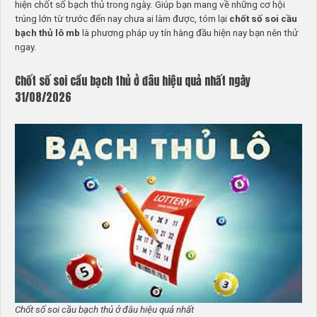
hiện chốt số bạch thủ trong ngày. Giúp bạn mang về những cơ hội
trúng lớn từ trước đến nay chưa ai làm được, tóm lại
chốt số soi cầu
bạch thủ lô mb
là phương pháp uy tín hàng đầu hiện nay bạn nên thử
ngay.
Chốt số soi cầu bạch thủ ở đâu hiệu quả nhất ngày
31/08/2026
Chốt số soi cầu bạch thủ ở đâu hiệu quả nhất