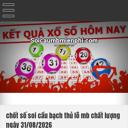
Skip
to
content
Soicaumbmienphi.com
soi cầu mb miễn phí
chốt số soi cầu bạch thủ lô mb chất lượng
ngày 31/08/2026