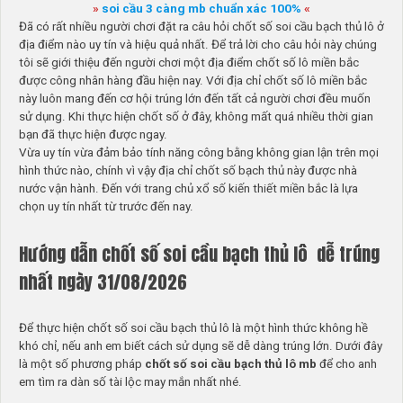
»
soi cầu 3 càng mb chuẩn xác 100%
«
Đã có rất nhiều người chơi đặt ra câu hỏi chốt số soi cầu bạch thủ lô ở
địa điểm nào uy tín và hiệu quả nhất. Để trả lời cho câu hỏi này chúng
tôi sẽ giới thiệu đến người chơi một địa điểm chốt số lô miền bắc
được công nhân hàng đầu hiện nay. Với địa chỉ chốt số lô miền bắc
này luôn mang đến cơ hội trúng lớn đến tất cả người chơi đều muốn
sử dụng. Khi thực hiện chốt số ở đây, không mất quá nhiều thời gian
bạn đã thực hiện được ngay.
Vừa uy tín vừa đảm bảo tính năng công bằng không gian lận trên mọi
hình thức nào, chính vì vậy địa chỉ chốt số bạch thủ này được nhà
nước vận hành. Đến với trang chủ xổ số kiến thiết miền bắc là lựa
chọn uy tín nhất từ trước đến nay.
Hướng dẫn chốt số soi cầu bạch thủ lô dễ trúng
nhất ngày 31/08/2026
Để thực hiện chốt số soi cầu bạch thủ lô là một hình thức không hề
khó chỉ, nếu anh em biết cách sử dụng sẽ dễ dàng trúng lớn. Dưới đây
là một số phương pháp
chốt số soi cầu bạch thủ
lô mb
để cho anh
em tìm ra dàn số tài lộc may mắn nhất nhé.