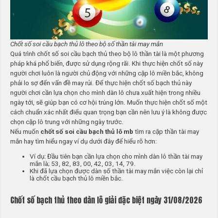
Chốt số soi cầu bạch thủ lô theo bộ số thần tài may mắn
Quá trình chốt số soi cầu bạch thủ theo bộ lô thần tài là một phương
pháp khá phổ biến, được sử dụng rộng rãi. Khi thực hiện chốt số này
người chơi luôn là người chủ động với những cặp lô miền bắc, không
phải lo sợ đến vấn đề may rủi. Để thực hiện chốt số bạch thủ này
người chơi cần lựa chọn cho mình dàn lô chưa xuất hiện trong nhiều
ngày tới, sẽ giúp bạn có cơ hội trúng lớn. Muốn thực hiện chốt số một
cách chuẩn xác nhất điểu quan trọng bạn cần nên lưu ý là không được
chọn cặp lô trung với những ngày trước.
Nếu muốn
chốt số soi cầu bạch thủ lô mb
tìm ra cặp thần tài may
mắn hay tìm hiểu ngay ví dụ dưới đây để hiểu rõ hơn:
Ví dụ: Đầu tiên bạn cần lựa chọn cho mình dàn lô thần tài may
mắn là; 53, 82, 83, 00, 42, 03, 14, 79.
Khi đã lựa chọn được dàn số thần tài may mắn việc còn lại chỉ
là chốt cầu bạch thủ lô miền bắc.
Chốt số bạch thủ theo dàn lô giải đặc biệt ngày 31/08/2026