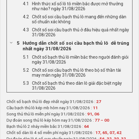
Hình thức xổ số lô tô miền bắc được mở thưởng
như nào? ngày 31/08/2026
Chốt số soi cầu bạch thủ lô mang đến những dàn
số chuẩn xác không
Chốt số soi cầu bạch thủ ở đâu hiệu quả nhất ngày
31/08/2026
Hướng dẫn chốt số soi cầu bạch thủ lô dễ trúng
nhất ngày 31/08/2026
Chốt số bạch thủ lô miền bắc theo người đánh giỏi
ngày 31/08/2026
Chốt số soi cầu bạch thủ lô theo bộ số thần tài
may mắn ngày 31/08/2026
Chốt số bạch thủ theo dàn lô giải đặc biệt ngày
31/08/2026
Chốt số bạch thủ lô đẹp nhất ngày 31/08/2026 :
27
Cầu bạch thủ lô kép mb hôm nay 31/08/2026 :
11
Song thủ thủ lô miễn phí ngày 31/08/2026 :
91, 06
Dự đoán song thủ lô kép hôm nay 31/08/2026 :
77 – 00
Bạch thủ lô 2 nháy miền bắc 31/08/2026 :
64
Chốt số dàn lô 4 số miễn phí ngày 31/08/2026 :
17, 65, 07, 42
Dự đoán dàn lô 6 số cực chuẩn ngày 31/08/2026 :
56, 32, 30, 32,