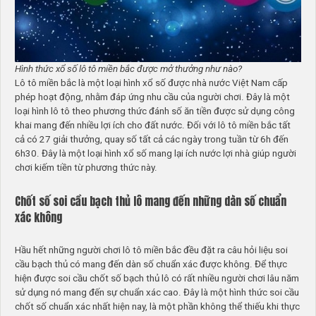
Hình thức xổ số lô tô miền bắc được mở thưởng như nào?
Lô tô miền bắc là một loại hình xổ số được nhà nước Việt Nam cấp
phép hoạt động, nhằm đáp ứng nhu cầu của người chơi. Đây là một
loại hình lô tô theo phương thức đánh số ăn tiền được sử dụng công
khai mang đến nhiều lợi ích cho đất nước. Đối với lô tô miền bắc tất
cả có 27 giải thưởng, quay số tất cả các ngày trong tuần từ 6h đến
6h30. Đây là một loại hình xổ số mang lại ích nước lợi nhà giúp người
chơi kiếm tiền từ phương thức này.
Chốt số soi cầu bạch thủ lô mang đến những dàn số chuẩn
xác không
Hầu hết những người chơi lô tô miền bắc đều đặt ra câu hỏi liệu soi
cầu bạch thủ có mang đến dàn số chuẩn xác được không. Để thực
hiện được soi cầu chốt số bạch thủ lô có rất nhiều người chơi lâu năm
sử dụng nó mang đến sự chuẩn xác cao. Đây là một hình thức soi cầu
chốt số chuẩn xác nhất hiện nay, là một phần không thể thiếu khi thực