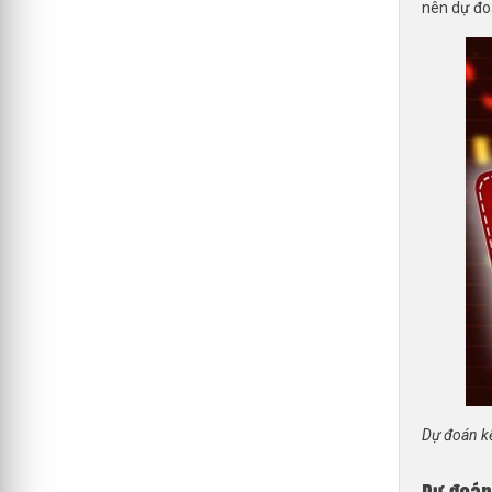
nên dự đoá
Dự đoán kế