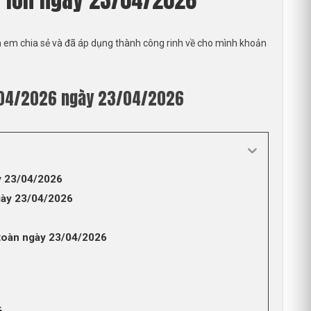
 em chia sẻ và đã áp dụng thành công rinh về cho mình khoản
3/04/2026 ngày 23/04/2026
y 23/04/2026
gày 23/04/2026
 toàn ngày 23/04/2026
6