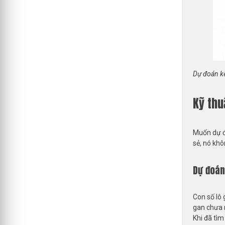
Dự đoán kế
Kỹ thu
Muốn dự đ
sẻ, nó khô
Dự đoán
Con số lô 
gan chưa r
Khi đã tìm