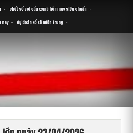
n
chốt số soi cầu xsmb hôm nay siêu chuẩn
m nay
dự đoán xổ số miền trung
 lớn ngày 23/04/2026