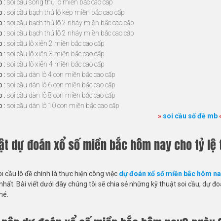
p :
soi cầu song thủ lô miền bắc cao cấp
p :
soi cầu bạch thủ lô kép miền bắc cao cấp
p :
soi cầu bạch thủ lô 2 nháy miền bắc cao cấp
p :
soi cầu bạch thủ lô 2 nháy miền bắc cao cấp
p :
soi cầu lô xiên 2 miền bắc cao cấp
p :
soi cầu lô xiên 3 miền bắc cao cấp
p :
soi cầu lô xiên 4 miền bắc cao cấp
p :
soi cầu dàn lô 4 con miền bắc cao cấp
p :
soi cầu dàn lô 6 con miền bắc cao cấp
p :
soi cầu dàn lô 8 con miền bắc cao cấp
p :
soi cầu dàn lô 10 con miền bắc cao cấp
»
soi cầu số đề mb
ật dự đoán xổ số miền bắc hôm nay cho tỷ l
 cầu lô đề chính là thực hiện công việc
dự đoán xổ số miền bắc hôm na
nhất. Bài viết dưới đây chúng tôi sẽ chia sẻ những kỹ thuật soi cầu, dự
hé.