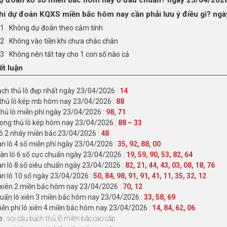
hi dự đoán KQXS miền bắc hôm nay cần phải lưu ý điều gì? ng
Không dự đoán theo cảm tính
Không vào tiền khi chưa chắc chắn
Không nên tất tay cho 1 con số nào cả
ết luận
ạch thủ lô đẹp nhất ngày 23/04/2026 :
14
thủ lô kép mb hôm nay 23/04/2026 :
88
thủ lô miễn phí ngày 23/04/2026 :
98, 71
ong thủ lô kép hôm nay 23/04/2026 :
88 – 33
lô 2 nháy miền bắc 23/04/2026 :
48
àn lô 4 số miễn phí ngày 23/04/2026 :
35, 92, 88, 00
àn lô 6 số cực chuẩn ngày 23/04/2026 :
19, 59, 90, 53, 82, 64
àn lô 8 số siêu chuẩn ngày 23/04/2026 :
82, 21, 44, 43, 03, 08, 18, 76
àn lô 10 số ngày 23/04/2026 :
50, 84, 98, 91, 91, 41, 11, 35, 32, 12
ô xiên 2 miền bắc hôm nay 23/04/2026 :
70, 12
huẩn lô xiên 3 miền bắc hôm nay 23/04/2026 :
33, 58, 69
iễn phí lô xiên 4 miền bắc hôm nay 23/04/2026 :
14, 84, 62, 06
p :
soi cầu bạch thủ lô miền bắc cao cấp