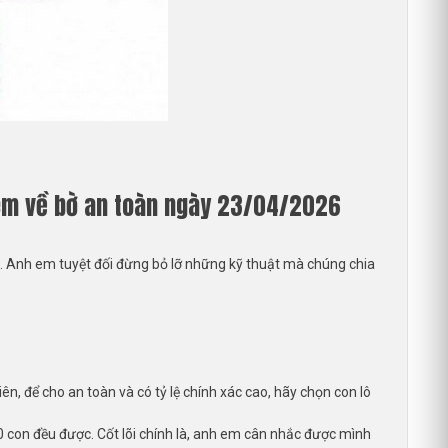
em về bờ an toàn ngày 23/04/2026
 Anh em tuyệt đối đừng bỏ lỡ những kỹ thuật mà chúng chia
ên, để cho an toàn và có tỷ lệ chính xác cao, hãy chọn con lô
– 0 con đều được. Cốt lõi chính là, anh em cân nhắc được mình