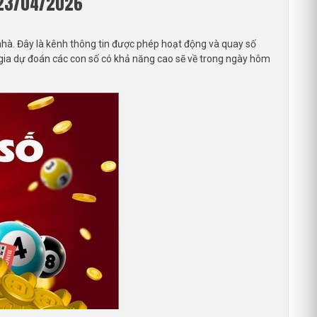
 23/04/2026
i nhà. Đây là kênh thông tin được phép hoạt động và quay số
m gia dự đoán các con số có khả năng cao sẽ về trong ngày hôm