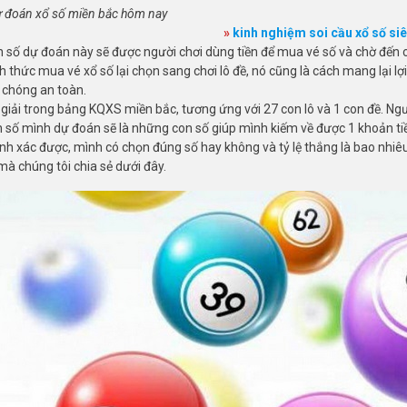
dự đoán xổ số miền bắc hôm nay
»
kinh nghiệm soi cầu xổ số si
 số dự đoán này sẽ được người chơi dùng tiền để mua vé số và chờ đến c
nh thức mua vé xổ số lại chọn sang chơi lô đề, nó cũng là cách mang lại l
 chóng an toàn.
giải trong bảng KQXS miền bắc, tương ứng với 27 con lô và 1 con đề. Ng
n số mình dự đoán sẽ là những con số giúp mình kiếm về được 1 khoản ti
ính xác được, mình có chọn đúng số hay không và tỷ lệ thắng là bao nhi
à chúng tôi chia sẻ dưới đây.