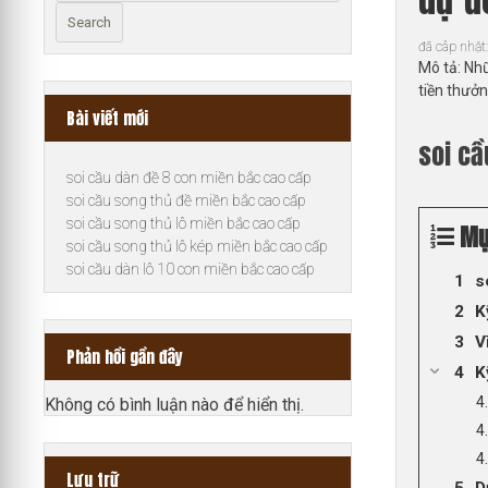
Search
đã câp nhật
Mô tả: Nh
tiền thưở
Bài viết mới
soi cầ
soi cầu dàn đề 8 con miền bắc cao cấp
soi cầu song thủ đề miền bắc cao cấp
soi cầu song thủ lô miền bắc cao cấp
Mụ
soi cầu song thủ lô kép miền bắc cao cấp
soi cầu dàn lô 10 con miền bắc cao cấp
s
K
V
Phản hồi gần đây
K
Không có bình luận nào để hiển thị.
Lưu trữ
D