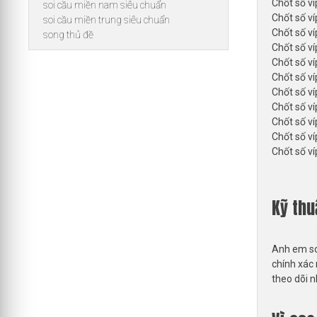
Chốt số ví
soi cầu miền nam siêu chuẩn
Chốt số ví
soi cầu miền trung siêu chuẩn
Chốt số ví
song thủ đề
Chốt số ví
Chốt số ví
Chốt số ví
Chốt số ví
Chốt số ví
Chốt số ví
Chốt số ví
Chốt số ví
Kỹ thu
Anh em soi
chính xác 
theo dõi n