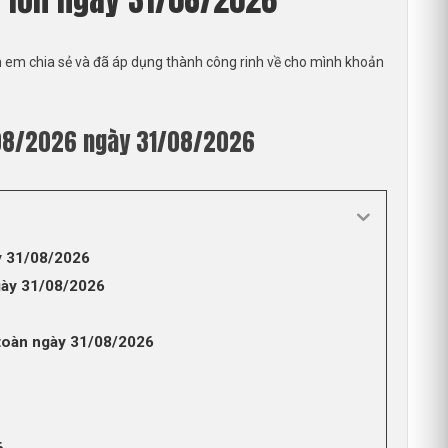
 em chia sẻ và đã áp dụng thành công rinh về cho mình khoản
/08/2026 ngày 31/08/2026
y 31/08/2026
gày 31/08/2026
 toàn ngày 31/08/2026
6