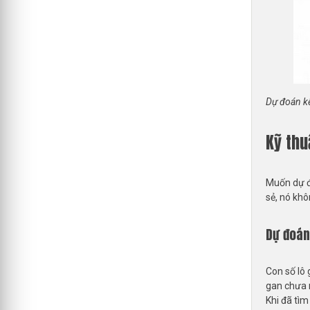
Dự đoán kế
Kỹ thu
Muốn dự đ
sẻ, nó khô
Dự đoán
Con số lô 
gan chưa r
Khi đã tìm