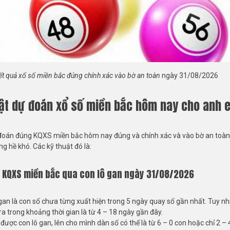
t quả xổ số miền bắc đúng chính xác vào bờ an toàn
ngày 31/08/2026
ật dự đoán xổ số miền bắc hôm nay cho anh 
oán đúng KQXS miền bắc hôm nay đúng và chính xác và vào bờ an toàn.
ng hề khó. Các kỹ thuật đó là:
 KQXS miền bắc qua con lô gan ngày 31/08/2026
gan là con số chưa từng xuất hiện trong 5 ngày quay số gần nhất. Tuy nhi
a trong khoảng thời gian là từ 4 – 18 ngày gần đây.
 được con lô gan, lên cho mình dàn số có thể là từ 6 – 0 con hoặc chỉ 2 