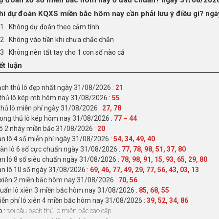
hi dự đoán KQXS miền bắc hôm nay cần phải lưu ý điều gì? ng
Không dự đoán theo cảm tính
Không vào tiền khi chưa chắc chắn
Không nên tất tay cho 1 con số nào cả
ết luận
ạch thủ lô đẹp nhất ngày 31/08/2026 :
21
thủ lô kép mb hôm nay 31/08/2026 :
55
thủ lô miễn phí ngày 31/08/2026 :
27, 78
ong thủ lô kép hôm nay 31/08/2026 :
77 – 44
lô 2 nháy miền bắc 31/08/2026 :
20
àn lô 4 số miễn phí ngày 31/08/2026 :
54, 34, 49, 40
àn lô 6 số cực chuẩn ngày 31/08/2026 :
77, 78, 98, 51, 37, 80
àn lô 8 số siêu chuẩn ngày 31/08/2026 :
78, 98, 91, 15, 93, 65, 29, 80
àn lô 10 số ngày 31/08/2026 :
69, 46, 77, 49, 29, 77, 56, 43, 03, 13
ô xiên 2 miền bắc hôm nay 31/08/2026 :
70, 56
huẩn lô xiên 3 miền bắc hôm nay 31/08/2026 :
85, 68, 55
iễn phí lô xiên 4 miền bắc hôm nay 31/08/2026 :
39, 52, 34, 86
p :
soi cầu bạch thủ lô miền bắc cao cấp