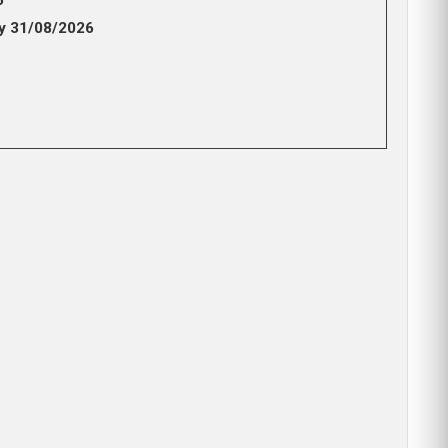
ày 31/08/2026