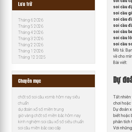
soi cầu c
Lưu trữ
soi cầu đ
soi cầu g
soi cầu đ
Tháng 6 2026
soi cầu đ
Tháng 5 2026
soi cầu b
Tháng 4 2026
soi cầu l
Tháng 3 2026
soi cầu s
Tháng 2 2026
Mô tả: Bạ
Tháng 1 2026
về cho mì
Tháng 12 2025
Bài viết:
Dự đoá
Chuyên mục
chốt số soi cầu xsmb hôm nay siêu
Tất nhiên 
chuẩn
chơi hoặc 
dự đoán xổ số miền trung
Dự đoán xổ
giờ vàng chốt số miền bắc hôm nay
biết hoặc 
kinh nghiệm soi cầu xổ số siêu chuẩn
phân tích 
soi cầu miền bắc cao cấp
Với những 