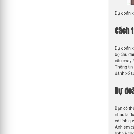
Dự đoán x
Cách t
Dự đoán xổ
bộ cầu đán
cầu chạy 
Thông tin 
đánh xổ số
Dự đo
Bạn có thể
nhau là đư
có tính qu
Anh em cầ
lĩnh và ch