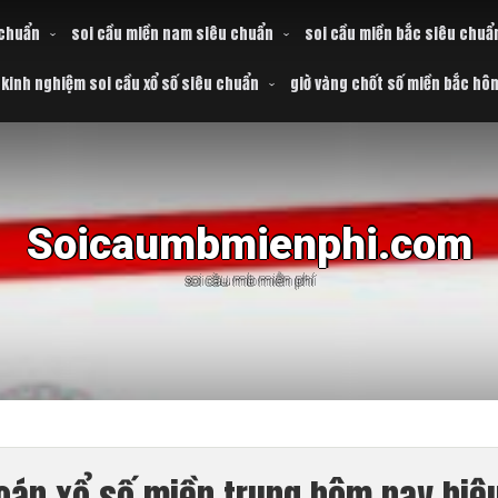
 chuẩn
soi cầu miền nam siêu chuẩn
soi cầu miền bắc siêu chuẩ
kinh nghiệm soi cầu xổ số siêu chuẩn
giờ vàng chốt số miền bắc hô
Soicaumbmienphi.com
soi cầu mb miễn phí
oán xổ số miền trung hôm nay hiệ