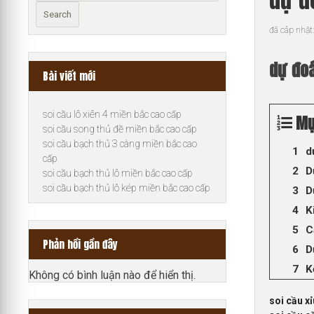
Search
đã câp nhật
dự đoá
Bài viết mới
soi cầu lô xiên 4 miền bắc cao cấp
Mụ
soi cầu song thủ đề miền bắc cao cấp
soi cầu bạch thủ 3 càng miền bắc cao
d
cấp
D
soi cầu bạch thủ lô miền bắc cao cấp
soi cầu bạch thủ lô kép miền bắc cao cấp
D
K
C
Phản hồi gần đây
D
K
Không có bình luận nào để hiển thị.
soi cầu x