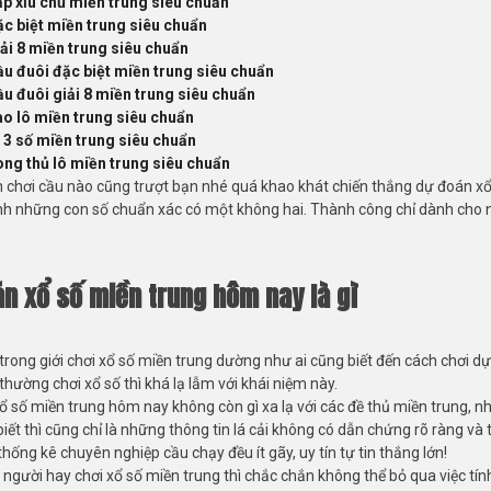
ặp xỉu chủ miền trung siêu chuẩn
ặc biệt miền trung siêu chuẩn
iải 8 miền trung siêu chuẩn
ầu đuôi đặc biệt miền trung siêu chuẩn
ầu đuôi giải 8 miền trung siêu chuẩn
ao lô miền trung siêu chuẩn
ô 3 số miền trung siêu chuẩn
ong thủ lô miền trung siêu chuẩn
n chơi cầu nào cũng trượt bạn nhé quá khao khát chiến thắng dự đoán x
nh những con số chuẩn xác có một không hai. Thành công chỉ dành cho ng
n xổ số miền trung hôm nay là gì
trong giới chơi xổ số miền trung dường như ai cũng biết đến cách chơi d
thường chơi xổ số thì khá lạ lẫm với khái niệm này.
 số miền trung hôm nay không còn gì xa lạ với các đề thủ miền trung, như
biết thì cũng chỉ là những thông tin lá cải không có dẫn chứng rõ ràng và
thống kê chuyên nghiệp cầu chạy đều ít gãy, uy tín tự tin thắng lớn!
người hay chơi xổ số miền trung thì chắc chắn không thể bỏ qua việc tính