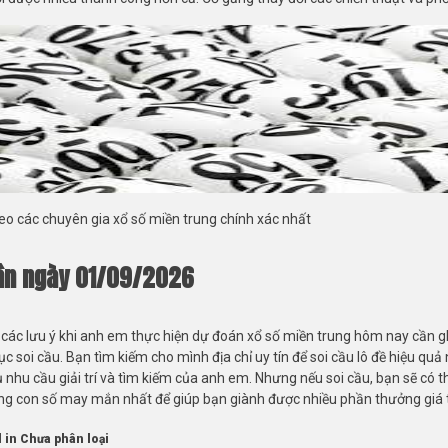
eo các chuyên gia xổ số miền trung chính xác nhất
uân ngày 01/09/2026
các lưu ý khi anh em thực hiện dự đoán xổ số miền trung hôm nay cần ghi 
 soi cầu. Bạn tìm kiếm cho mình địa chỉ uy tín để soi cầu lô đề hiệu quả
 nhu cầu giải trí và tìm kiếm của anh em. Nhưng nếu soi cầu, bạn sẽ có 
ng con số may mắn nhất để giúp bạn giành được nhiều phần thưởng giá t
 in Chưa phân loại