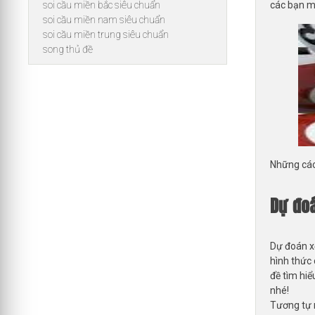
soi cầu miền bắc siêu chuẩn
các bạn m
soi cầu miền nam siêu chuẩn
soi cầu miền trung siêu chuẩn
song thủ đề
Những các
Dự đoá
Dự đoán x
hình thức 
đề tìm hiể
nhé!
Tương tự n