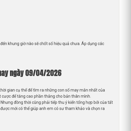
 đến khung giờ nào sẽ chốt số hiệu quả chưa. Áp dụng các
 nay ngày 09/04/2026
 thời gian cụ thể để tìm ra những con số may mắn nhất của
ặt cược để tăng cao phần thắng cho bản thân mình.
Nhưng đồng thời cũng phải tiếp thu ý kiến tổng hợp bởi của tất
a được mới có thể giúp anh em có sư tham khảo và chọn ra