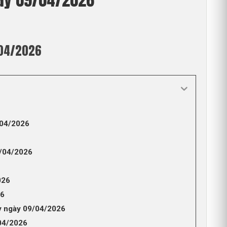
/04/2026
/04/2026
9/04/2026
026
26
ay ngày 09/04/2026
/04/2026