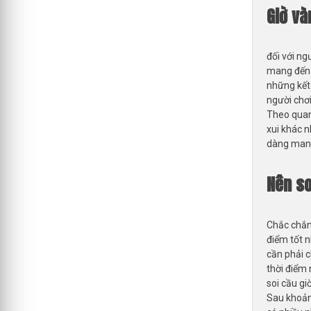
Giờ và
đối với ng
mang đến 
những kết
người chơ
Theo quan
xui khác n
dàng mang 
Nên so
Chắc chắn 
điểm tốt n
cần phải c
thời điểm 
soi cầu g
Sau khoản