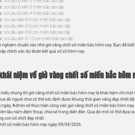
p :
soi cầu lô xiên 2 miền bắc cao cấp
p :
soi cầu lô xiên 3 miền bắc cao cấp
p :
soi cầu lô xiên 4 miền bắc cao cấp
p :
soi cầu dàn lô 4 con miền bắc cao cấp
p :
soi cầu dàn lô 6 con miền bắc cao cấp
p :
soi cầu dàn lô 8 con miền bắc cao cấp
p :
soi cầu dàn lô 10 con miền bắc cao cấp
nh nghiệm chuẩn xác nhờ giờ vàng chốt số miền bắc hôm nay. Bạn đã biết
áp chính xác dự đoán kết quả xổ số hôm nay.
khái niệm về giờ vàng chốt số miền bắc hôm
hiểu chung thì giờ vàng chốt số miền bắc hôm nay là khái niệm chỉ một
Qua đó người chơi có thể xác định được khung thời gian vàng đẹp nhất đ
ngày, Admin sẽ thực hiện công việc giờ vàng chốt số miền bắc hôm nay. 
iên lâu năm đàm thoại, chia sẻ trong diễn đàn. Qua đó mới có thể đưa r
g con số chốt đẹp nhất.
chốt số miền bắc hôm nay ngày 09/04/2026