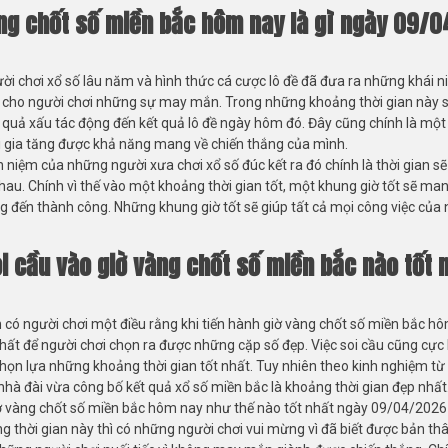
ng chốt số miền bắc hôm nay là gì ngày 09/
ười chơi xổ số lâu năm và hình thức cá cược lô đề đã đưa ra những khái
cho người chơi những sự may mắn. Trong những khoảng thời gian này sẽ
 quả xấu tác động đến kết quả lô đề ngày hôm đó. Đây cũng chính là mộ
i gia tăng được khả năng mang về chiến thắng của mình.
 niệm của những người xưa chơi xổ số đúc kết ra đó chính là thời gian 
hau. Chính vì thế vào một khoảng thời gian tốt, một khung giờ tốt sẽ ma
đến thành công. Những khung giờ tốt sẽ giúp tất cả mọi công việc của ng
i cầu vào giờ vàng chốt số miền bắc nào tốt
có người chơi một điều rằng khi tiến hành giờ vàng chốt số miền bắc hôm
hất để người chơi chọn ra được những cặp số đẹp. Việc soi cầu cũng cực k
họn lựa những khoảng thời gian tốt nhất. Tuy nhiên theo kinh nghiệm từ 
nhà đài vừa công bố kết quả xổ số miền bắc là khoảng thời gian đẹp nhất
iờ vàng chốt số miền bắc hôm nay như thế nào tốt nhất ngày 09/04/2026
g thời gian này thì có những người chơi vui mừng vì đã biết được bản t