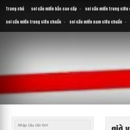
Skip
to
Trang chủ
soi cầu miền bắc cao cấp
soi cầu miền trung siêu
content
soi cầu miền trung siêu chuẩn
soi cầu miền nam siêu chuẩn
giờ 