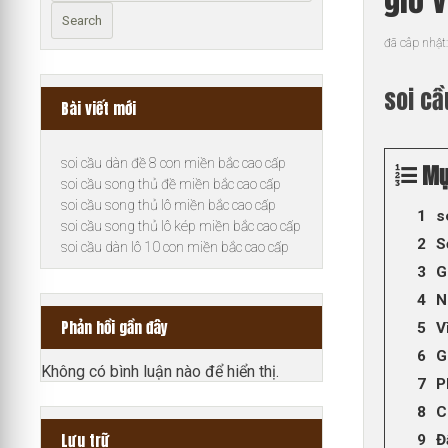
Search
đã câp nhật
soi cầ
Bài viết mới
soi cầu dàn đề 8 con miền bắc cao cấp
Mụ
soi cầu song thủ đề miền bắc cao cấp
soi cầu song thủ lô miền bắc cao cấp
s
soi cầu song thủ lô kép miền bắc cao cấp
S
soi cầu dàn lô 10 con miền bắc cao cấp
G
N
Phản hồi gần đây
V
G
Không có bình luận nào để hiển thị.
P
C
Lưu trữ
Đ