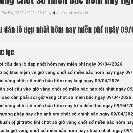
:
Thứ Bảy, 03/01/2026 - 18:36
by
soi cầu mb miễn phí
u dàn lô đẹp nhất hôm nay miễn phí ngày 09
c lục
oi cầu dàn lô đẹp nhất hôm nay miễn phí ngày 09/04/2026
ơ bộ khái niệm về giờ vàng chốt số miền bắc hôm nay ngày 09
iờ vàng chốt số miền bắc hôm nay là gì ngày 09/04/2026
ên soi cầu vào giờ vàng chốt số miền bắc nào tốt nhất ngày 0
ì sao cần phải soi giờ vàng chốt số miền bắc ngày 09/04/2026
iờ vàng chốt số miền bắc hôm nay trên diễn đàn ngày 09/04/2
hương pháp hay cho anh em chốt số chính xác ngày 09/04/20
huẩn bị gì trước khi chốt số giờ vàng chốt số miền bắc hôm n
âu là giờ vàng chốt số miền bắc hôm nay chuẩn nhất. ngày 09