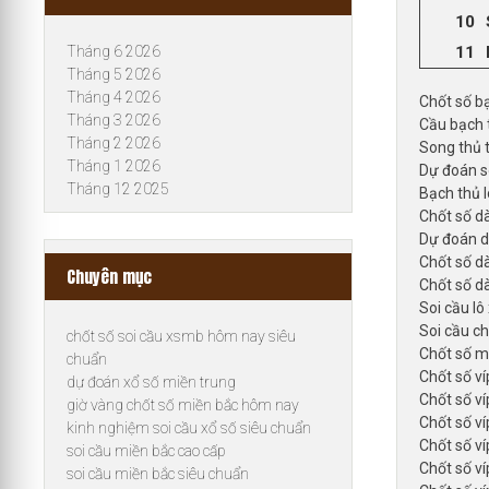
Tháng 6 2026
Tháng 5 2026
Tháng 4 2026
Chốt số b
Tháng 3 2026
Cầu bạch 
Tháng 2 2026
Song thủ 
Tháng 1 2026
Dự đoán s
Tháng 12 2025
Bạch thủ 
Chốt số d
Dự đoán d
Chốt số d
Chuyên mục
Chốt số d
Soi cầu l
Soi cầu c
chốt số soi cầu xsmb hôm nay siêu
Chốt số m
chuẩn
Chốt số ví
dự đoán xổ số miền trung
Chốt số ví
giờ vàng chốt số miền bắc hôm nay
Chốt số ví
kinh nghiệm soi cầu xổ số siêu chuẩn
Chốt số ví
soi cầu miền bắc cao cấp
Chốt số ví
soi cầu miền bắc siêu chuẩn