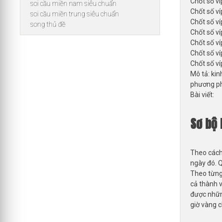
Chốt số ví
soi cầu miền nam siêu chuẩn
Chốt số ví
soi cầu miền trung siêu chuẩn
Chốt số ví
song thủ đề
Chốt số ví
Chốt số ví
Chốt số ví
Chốt số ví
Mô tả: ki
phương ph
Bài viết:
Sơ bộ 
Theo cách 
ngày đó. 
Theo từng 
cả thành v
được nhữn
giờ vàng 