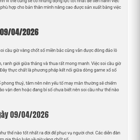
h vì thế cũng sẽ có những động lực tốt nhất để tiến hành việc
 đi phù hợp cho bản thân mình nâng cao được sản xuất bằng việc
y 09/04/2026
 soi cầu giờ vàng chốt số miền bắc cũng vẫn được đông đảo lô
n, ranh giới giữa thắng và thua rất mong manh. Việc soi cầu giờ
. Đây thực chất là phương pháp kết nối giữa dòng game xổ số
 tố phong thuỷ, tâm nên nên yếu tố may mắn thường sẽ chiếm
vào vận đen hoặc đang bí số chưa biết nên soi cầu như thế nào
ngày 09/04/2026
hư thế nào tốt nhất ra đời để phục vụ người chơi. Các diễn đàn
am gia thảo luận về giờ vàng chốt số.