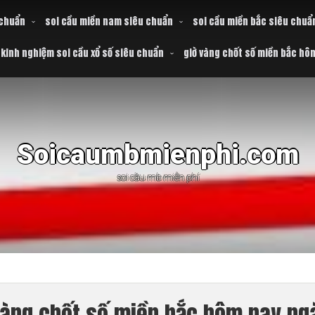
 chuẩn
soi cầu miền nam siêu chuẩn
soi cầu miền bắc siêu chuẩ
kinh nghiệm soi cầu xổ số siêu chuẩn
giờ vàng chốt số miền bắc hô
Soicaumbmienphi.com
soi cầu mb miễn phí
vàng chốt số miền bắc hôm nay ng