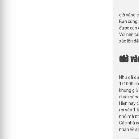
giờ vàng 
Bạn cũng 
được con 
Với nền tả
xác lên đế
Giờ và
Như đã đượ
1/1000 có 
khung giờ
chứ không
Hiện nay c
rơi vào 1 
nhỏ mà nhậ
Các nhà c
nhận về s