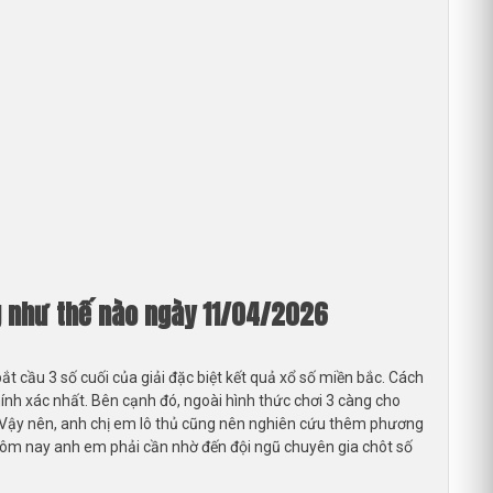
g như thế nào ngày 11/04/2026
t cầu 3 số cuối của giải đặc biệt kết quả xổ số miền bắc. Cách
ính xác nhất. Bên cạnh đó, ngoài hình thức chơi 3 càng cho
ày. Vậy nên, anh chị em lô thủ cũng nên nghiên cứu thêm phương
y hôm nay anh em phải cần nhờ đến đội ngũ chuyên gia chôt số