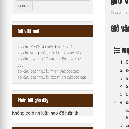
Search
đã câp nhật
Giờ và
Bài viết mới
soi cầu lô xiên 4 miền bắc cao cấp
Mụ
soi cầu song thủ đề miền bắc cao cấp
soi cầu bạch thủ 3 càng miền bắc cao
G
cấp
s
soi cầu bạch thủ lô miền bắc cao cấp
soi cầu bạch thủ lô kép miền bắc cao cấp
G
G
C
Phản hồi gần đây
Đ
Không có bình luận nào để hiển thị.
L