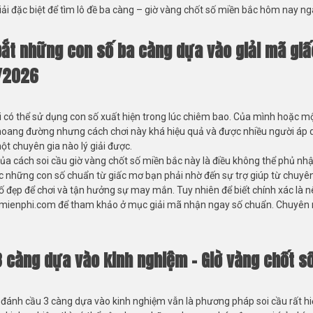
iải đặc biệt để tìm lô đề ba càng – giờ vàng chốt số miền bắc hôm nay 
ắt những con số ba càng dựa vào giải mã giấ
/2026
 có thể sử dụng con số xuất hiện trong lúc chiêm bao. Của mình hoặc mộ
hoang đường nhưng cách chơi này khá hiệu quả và được nhiều người áp dụ
t chuyên gia nào lý giải được.
ủa cách soi cầu giờ vàng chốt số miền bắc này là điều không thể phủ nh
c những con số chuẩn từ giấc mơ bạn phải nhờ đến sự trợ giúp từ chuyên
ố đẹp để chơi và tận hưởng sự may mắn. Tuy nhiên để biết chính xác là 
ienphi.com để tham khảo ở mục giải mã nhận ngay số chuẩn. Chuyên mụ
 càng dựa vào kinh nghiệm – Giờ vàng chốt 
đánh cầu 3 càng dựa vào kinh nghiệm vẫn là phương pháp soi cầu rất hiệ