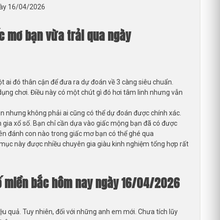
ngày 16/04/2026
c mơ bạn vừa trải qua ngày
t ai đó thân cận để đưa ra dự đoán về 3 càng siêu chuẩn.
ng chơi. Điều này có một chút gì đó hơi tâm linh nhưng vẫn
ận nhưng không phải ai cũng có thể dự đoán được chính xác.
 gia xổ số. Bạn chỉ cần dựa vào giấc mộng bạn đã có được
nên đánh con nào trong giấc mơ bạn có thể ghé qua
c này được nhiều chuyên gia giàu kinh nghiệm tổng hợp rất
số miền bắc hôm nay ngày 16/04/2026
u quả. Tuy nhiên, đối với những anh em mới. Chưa tích lũy