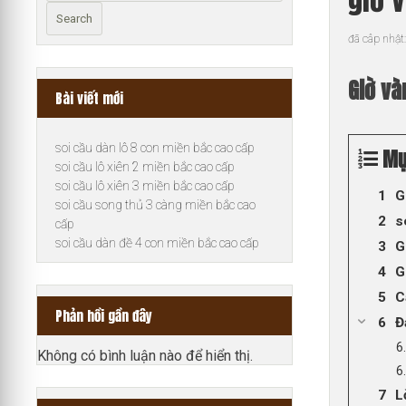
Search
đã câp nhật
Giờ và
Bài viết mới
soi cầu dàn lô 8 con miền bắc cao cấp
Mụ
soi cầu lô xiên 2 miền bắc cao cấp
soi cầu lô xiên 3 miền bắc cao cấp
G
soi cầu song thủ 3 càng miền bắc cao
s
cấp
soi cầu dàn đề 4 con miền bắc cao cấp
G
G
C
Phản hồi gần đây
Đ
Không có bình luận nào để hiển thị.
L