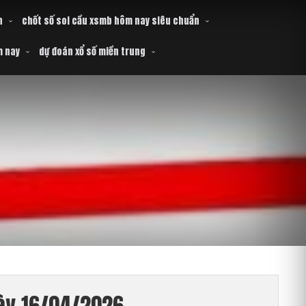
n
chốt số soi cầu xsmb hôm nay siêu chuẩn
m nay
dự đoán xổ số miền trung
ày 16/04/2026