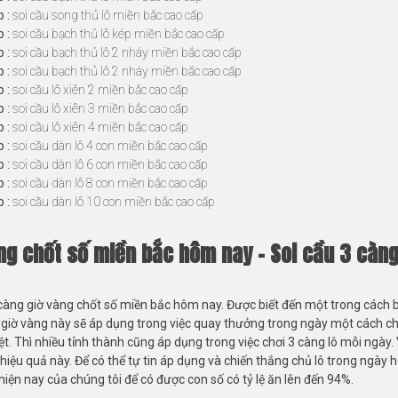
p :
soi cầu song thủ lô miền bắc cao cấp
p :
soi cầu bạch thủ lô kép miền bắc cao cấp
p :
soi cầu bạch thủ lô 2 nháy miền bắc cao cấp
p :
soi cầu bạch thủ lô 2 nháy miền bắc cao cấp
p :
soi cầu lô xiên 2 miền bắc cao cấp
p :
soi cầu lô xiên 3 miền bắc cao cấp
p :
soi cầu lô xiên 4 miền bắc cao cấp
p :
soi cầu dàn lô 4 con miền bắc cao cấp
p :
soi cầu dàn lô 6 con miền bắc cao cấp
p :
soi cầu dàn lô 8 con miền bắc cao cấp
p :
soi cầu dàn lô 10 con miền bắc cao cấp
ng chốt số miền bắc hôm nay – Soi cầu 3 càn
càng giờ vàng chốt số miền bắc hôm nay. Được biết đến một trong cách bắ
 giờ vàng này sẽ áp dụng trong việc quay thưởng trong ngày một cách ch
iệt. Thì nhiều tỉnh thành cũng áp dụng trong việc chơi 3 càng lô mỗi ng
hiệu quả này. Để có thể tự tin áp dụng và chiến thắng chủ lô trong ngà
iện nay của chúng tôi để có được con số có tỷ lệ ăn lên đến 94%.