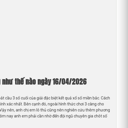
g như thế nào ngày 16/04/2026
t cầu 3 số cuối của giải đặc biệt kết quả xổ số miền bắc. Cách
ính xác nhất. Bên cạnh đó, ngoài hình thức chơi 3 càng cho
ày. Vậy nên, anh chị em lô thủ cũng nên nghiên cứu thêm phương
y hôm nay anh em phải cần nhờ đến đội ngũ chuyên gia chôt số