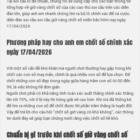
Tại soi cầu lô đề chuẩn, chúng tôi sẽ cung cấp cho các bạn thông tin
tổng hợp về giờ vàng chốt số của các cao thủ soi cầu trên các diễn
đàn lớn, giúp anh em nhanh chóng tìm ra bộ lô chính xác để cá cược.
diễn đàn soi cầu soi cầu giờ vàng chốt số miền bắc hôm nay ngày
17/04/2026
Phương pháp hay cho anh em chốt số chính xác
ngày 17/04/2026
Với một số vấn đề khó khăn mà người chơi thường hay gặp trong khi
chốt các con số may mắn, chính là quá nhiều con số để lựa chọn. Để
chốt những con số đẹp trong ngày giữa hàng trăm con số từ 00 đến
99, là việc không hề đơn giản.
Người chơi phải có khả năng tính toán xác suất thắng chính xác thắng
lên tới 70%, với tỉ lệ này thì trúng giải sẽ cao hơn. Khi mà đã thống kê
để tìm ra những con số để chốt được thì phần trăm thắng là tuyệt đối.
Vậy để trả lời cho câu hỏi “chốt số giờ vàng có khó không”, các thông
tin dưới đây sẽ giúp bạn chứng minh rằng việc chốt số hề khó.
Chuẩn bị gì trước khi chốt số giờ vàng chốt số