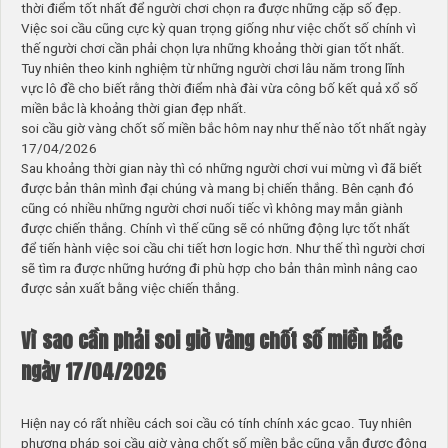
thời điểm tốt nhất để người chơi chọn ra được những cặp số đẹp.
Việc soi cầu cũng cực kỳ quan trọng giống như việc chốt số chính vì
thế người chơi cần phải chọn lựa những khoảng thời gian tốt nhất.
Tuy nhiên theo kinh nghiệm từ những người chơi lâu năm trong lĩnh
vực lô đề cho biết rằng thời điểm nhà đài vừa công bố kết quả xổ số
miền bắc là khoảng thời gian đẹp nhất.
soi cầu giờ vàng chốt số miền bắc hôm nay như thế nào tốt nhất ngày
17/04/2026
Sau khoảng thời gian này thì có những người chơi vui mừng vì đã biết
được bản thân mình đại chúng và mang bị chiến thắng. Bên cạnh đó
cũng có nhiều những người chơi nuối tiếc vì không may mắn giành
được chiến thắng. Chính vì thế cũng sẽ có những động lực tốt nhất
để tiến hành việc soi cầu chi tiết hơn logic hơn. Như thế thì người chơi
sẽ tìm ra được những hướng đi phù hợp cho bản thân mình nâng cao
được sản xuất bằng việc chiến thắng.
Vì sao cần phải soi giờ vàng chốt số miền bắc
ngày 17/04/2026
Hiện nay có rất nhiều cách soi cầu có tính chính xác gcao. Tuy nhiên
phương pháp soi cầu giờ vàng chốt số miền bắc cũng vẫn được đông