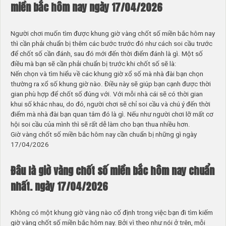
miền bắc hôm nay ngày 17/04/2026
Người chơi muốn tìm được khung giờ vàng chốt số miền bắc hôm nay
thì cần phải chuẩn bị thêm các bước trước đó như cách soi cầu trước
để chốt số cần đánh, sau đó mới đến thời điểm đánh là gì. Một số
điều mà bạn sẽ cần phải chuẩn bị trước khi chốt số sẽ là:
Nến chọn và tìm hiểu về các khung giờ xổ số mà nhà đài bạn chọn
thường ra xổ số khung giờ nào. Điều này sẽ giúp bạn cạnh được thời
gian phù hợp để chốt số đúng với. Với mỗi nhà cái sẽ có thời gian
khui số khác nhau, do đó, người chơi sẽ chỉ soi cầu và chú ý đến thời
điểm mà nhà đài bạn quan tâm đó là gì. Nếu như người chơi lỡ mất cơ
hội soi cầu của mình thì sẽ rất dễ làm cho bạn thua nhiều hơn.
Giờ vàng chốt số miền bắc hôm nay cần chuẩn bị những gì ngày
17/04/2026
Đâu là giờ vàng chốt số miền bắc hôm nay chuẩn
nhất. ngày 17/04/2026
Không có một khung giờ vàng nào cố định trong việc bạn đi tìm kiếm
giờ vàng chốt số miền bắc hôm nay. Bởi vì theo như nói ở trên, mỗi