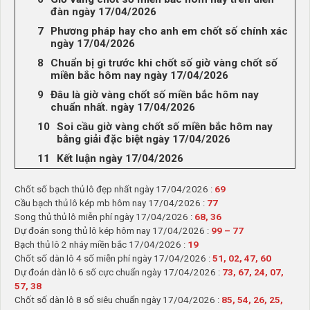
đàn ngày 17/04/2026
Phương pháp hay cho anh em chốt số chính xác
ngày 17/04/2026
Chuẩn bị gì trước khi chốt số giờ vàng chốt số
miền bắc hôm nay ngày 17/04/2026
Đâu là giờ vàng chốt số miền bắc hôm nay
chuẩn nhất. ngày 17/04/2026
Soi cầu giờ vàng chốt số miền bắc hôm nay
bằng giải đặc biệt ngày 17/04/2026
Kết luận ngày 17/04/2026
Chốt số bạch thủ lô đẹp nhất ngày 17/04/2026 :
69
Cầu bạch thủ lô kép mb hôm nay 17/04/2026 :
77
Song thủ thủ lô miễn phí ngày 17/04/2026 :
68, 36
Dự đoán song thủ lô kép hôm nay 17/04/2026 :
99 – 77
Bạch thủ lô 2 nháy miền bắc 17/04/2026 :
19
Chốt số dàn lô 4 số miễn phí ngày 17/04/2026 :
51, 02, 47, 60
Dự đoán dàn lô 6 số cực chuẩn ngày 17/04/2026 :
73, 67, 24, 07,
57, 38
Chốt số dàn lô 8 số siêu chuẩn ngày 17/04/2026 :
85, 54, 26, 25,