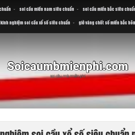
 chuẩn
soi cầu miền nam siêu chuẩn
soi cầu miền bắc siêu chuẩ
kinh nghiệm soi cầu xổ số siêu chuẩn
giờ vàng chốt số miền bắc hô
Soicaumbmienphi.com
soi cầu mb miễn phí
 nghiệm soi cầu xổ số siêu chuẩn