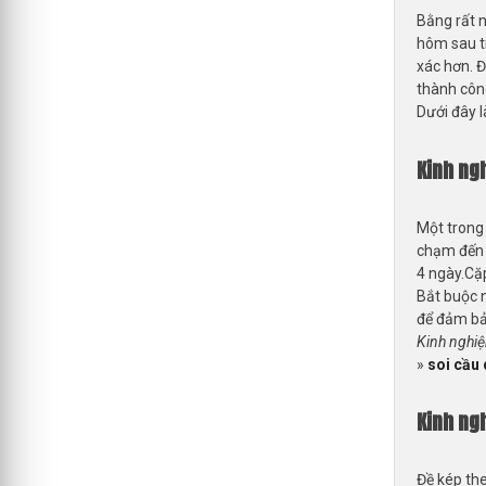
Bằng rất n
hôm sau tr
xác hơn. 
thành công
Dưới đây l
Kinh ng
Một trong 
chạm đến 
4 ngày.Cặp
Bắt buộc n
để đảm bả
Kinh nghiệ
»
soi cầu
Kinh ng
Đề kép th