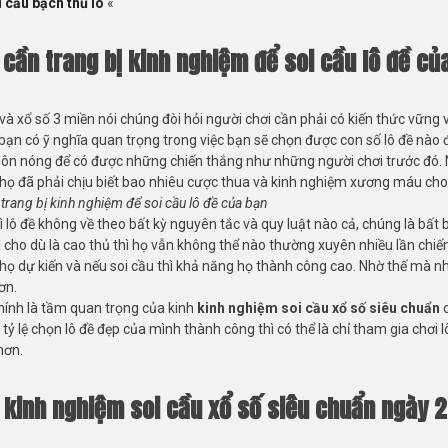
 cầu bạch thủ lô
«
 cần trang bị kinh nghiệm để soi cầu lô đề 
 và xổ số 3 miền nói chúng đòi hỏi người chơi cần phải có kiến thức vững 
bạn có ỹ nghĩa quan trọng trong việc bạn sẽ chọn được con số lô đề nào 
nôn nóng để có được những chiến thắng như những người chơi trước đó.
 họ đã phải chịu biết bao nhiêu cược thua và kinh nghiệm xương máu cho
 trang bị kinh nghiệm để soi cầu lô đề của bạn
ì lô đề không về theo bất kỳ nguyên tắc và quy luật nào cả, chúng là bất
 cho dù là cao thủ thì họ vẫn không thể nào thường xuyên nhiều lần chiế
ọ dự kiến và nếu soi cầu thì khả năng họ thành công cao. Nhờ thế mà nhữ
ơn.
hính là tầm quan trọng của kinh
kinh nghiệm soi cầu xổ số siêu chuẩn
c
ỷ lệ chọn lô đề đẹp của mình thành công thì có thể là chỉ tham gia chơi l
hơn.
 kinh nghiệm soi cầu xổ số siêu chuẩn ngày