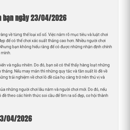
của bạn ngày 23/04/2026
vàng về từng thể loại xổ số. Việc nắm rõ mục tiêu và luật chơi
đẹp để có thể chơi xác suất thắng cao hơn. Nhiều người chơi
 Nhưng bạn không hiểu rằng để có được những nhận định chính
 mình.
 biến và ngẫu nhiên. Do đó, bạn sẽ có thể thấy hàng loạt những
n thắng. Nếu may mắn thì những quy tắc và tần suất lô đề về
ng trải nghiệm về chơi lô đề của họ càng trở nên thú vị và
ủa những người chơi lâu năm và người chơi mới. Do đó, nếu
ô đề theo các hình thức soi cầu để tìm ra số đẹp, cơ hội thành
 23/04/2026