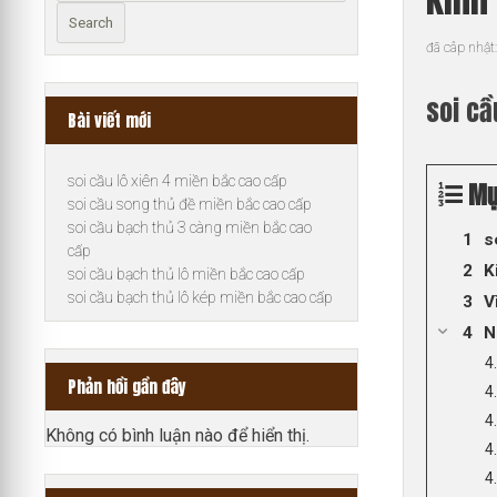
Search
đã câp nhật
soi cầ
Bài viết mới
soi cầu lô xiên 4 miền bắc cao cấp
Mụ
soi cầu song thủ đề miền bắc cao cấp
soi cầu bạch thủ 3 càng miền bắc cao
s
cấp
K
soi cầu bạch thủ lô miền bắc cao cấp
soi cầu bạch thủ lô kép miền bắc cao cấp
V
N
Phản hồi gần đây
Không có bình luận nào để hiển thị.