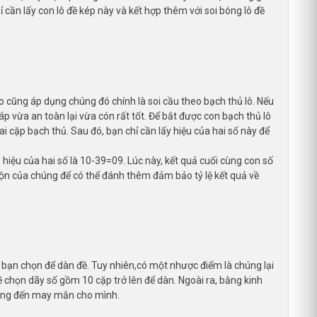
ỉ cần lấy con lô đề kép này và kết hợp thêm với soi bóng lô đề
o cũng áp dụng chúng đó chính là soi cầu theo bạch thủ lô. Nếu
 vừa an toàn lại vừa cón rất tốt. Để bắt được con bạch thủ lô
hai cặp bạch thủ. Sau đó, bạn chỉ cần lấy hiệu của hai số này để
 có hiệu của hai số là 10-39=09. Lúc này, kết quả cuối cùng con số
lộn của chúng để có thể đánh thêm đảm bảo tỷ lệ kết quả về
à bạn chọn để dàn đề. Tuy nhiên,có một nhược điểm là chúng lại
chọn dãy số gồm 10 cặp trở lên để dàn. Ngoài ra, bằng kinh
mang đến may mắn cho mình.