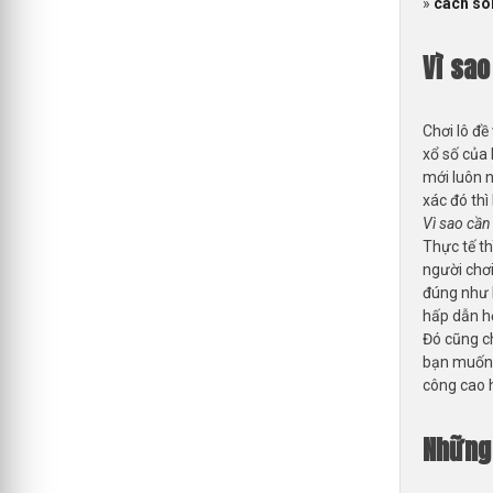
»
cách soi
Vì sao
Chơi lô đề
xổ số của 
mới luôn 
xác đó thì
Vì sao cần
Thực tế th
người chơi
đúng như h
hấp dẫn h
Đó cũng c
bạn muốn t
công cao 
Những