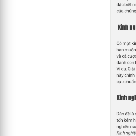
đặc biệt m
của chúng
Kinh ng
Có một
ki
bạn muốn c
và cá cược
đánh con 
Ví dụ: Giả
này chính 
cực chuẩn
Kinh ng
Dàn đề là 
tốn kém hơ
nghiệm so
Kinh nghiệ