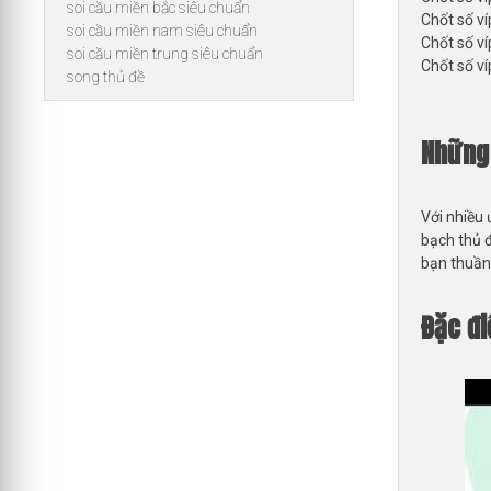
soi cầu miền bắc siêu chuẩn
Chốt số ví
soi cầu miền nam siêu chuẩn
Chốt số ví
soi cầu miền trung siêu chuẩn
Chốt số ví
song thủ đề
Những 
Với nhiều 
bạch thủ đ
bạn thuần 
Đặc đi