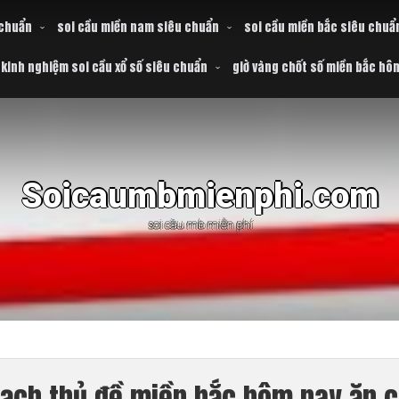
 chuẩn
soi cầu miền nam siêu chuẩn
soi cầu miền bắc siêu chuẩ
kinh nghiệm soi cầu xổ số siêu chuẩn
giờ vàng chốt số miền bắc hô
Soicaumbmienphi.com
soi cầu mb miễn phí
bạch thủ đề miền bắc hôm nay ăn 