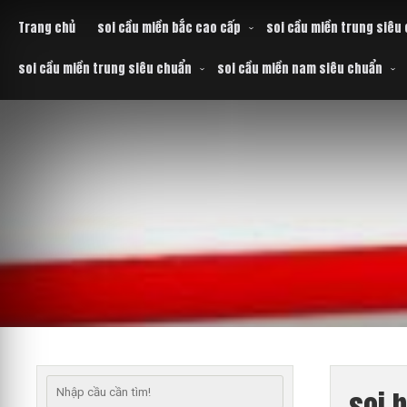
Skip
to
Trang chủ
soi cầu miền bắc cao cấp
soi cầu miền trung siêu
content
soi cầu miền trung siêu chuẩn
soi cầu miền nam siêu chuẩn
soi 