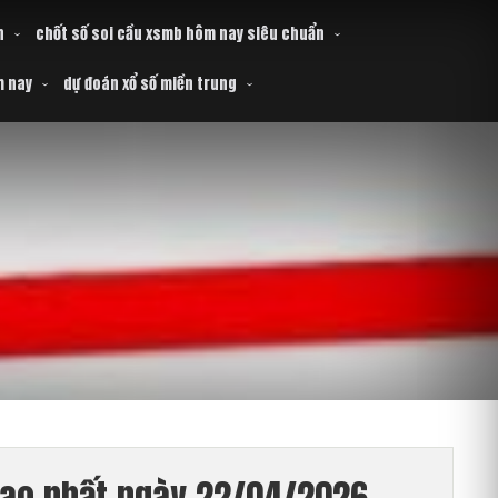
n
chốt số soi cầu xsmb hôm nay siêu chuẩn
m nay
dự đoán xổ số miền trung
cao nhất ngày 22/04/2026