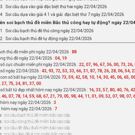
Soi cầu dựa vào giải đặc biệt thứ hai ngày 22/04/2026
Soi cầu dựa vào giải 4.1 và giải đặc biệt thứ 7 ngày 22/04/2026
ên soi bạch thủ đề miền Bắc thủ công hay tự động? ngày 22/0
Soi cầu bạch thủ đề thủ công ngày 22/04/2026
Soi cầu bạch thủ đề tự động ngày 22/04/2026
ạch thủ đề miễn phí ngày 22/04/2026 :
88
ong thủ đề ngày 22/04/2026 :
04, 19
 số cực chuẩn miễn phí ngày 22/04/2026 :
22, 07, 96, 67, 36, 00, 73, 26,
 số ngày 22/04/2026 :
43, 93, 72, 53, 33, 66, 31, 87, 78, 26, 28, 06, 54, 2
 con số bất bại ngày 22/04/2026
73, 59, 42, 58, 10, 14, 30, 45, 06, 65, 06
, 27, 75, 24, 81, 37, 00
 số bất tử đẹp nhất hôm nay ngày 22/04/2026 :
16, 33, 57, 80, 40, 76, 42
 46, 07, 78, 14, 59, 68, 67, 21, 79, 05, 98, 44, 11, 01, 09, 52, 07, 98, 07, 
 hôm nay ngày 22/04/2026 :
3
i hôm nay ngày 22/04/2026 :
7
p :
soi cầu bạch thủ đề miền bắc cao cấp
p :
soi cầu song thủ đề miền bắc cao cấp
p :
soi cầu đề đầu đuôi miền bắc cao cấp
p :
soi cầu dàn đề 4 con miền bắc cao cấp