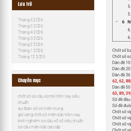
Lưu trữ
Tháng 6 2026
N
Tháng 5 2026
Tháng 4 2026
Tháng 3 2026
Tháng 2 2026
Chốt số b
Tháng 1 2026
Chốt số s
Tháng 12 2025
Dàn đề 10
Dàn đề 20
Dàn đề 36
Chuyên mục
62, 62, 88
Dàn đề 50
63, 89, 39,
chốt số soi cầu xsmb hôm nay siêu
Số đề đầu
chuẩn
Số đề đuô
dự đoán xổ số miền trung
Chốt số ví
giờ vàng chốt số miền bắc hôm nay
Chốt số ví
kinh nghiệm soi cầu xổ số siêu chuẩn
Chốt số ví
soi cầu miền bắc cao cấp
Chốt số ví