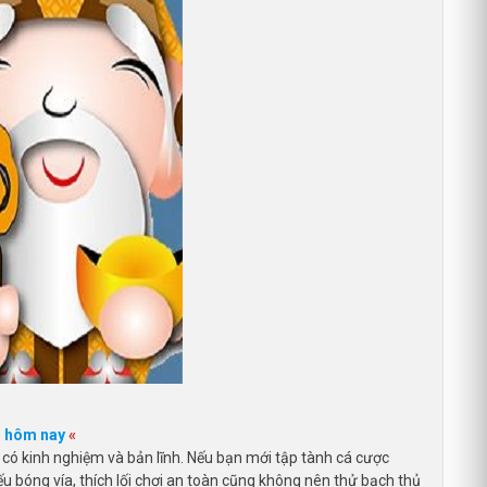
i hôm nay
«
i có kinh nghiệm và bản lĩnh. Nếu bạn mới tập tành cá cược
u bóng vía, thích lối chơi an toàn cũng không nên thử bạch thủ