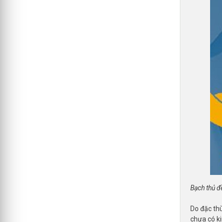
Bạch thủ đ
Do đặc thù
chưa có ki