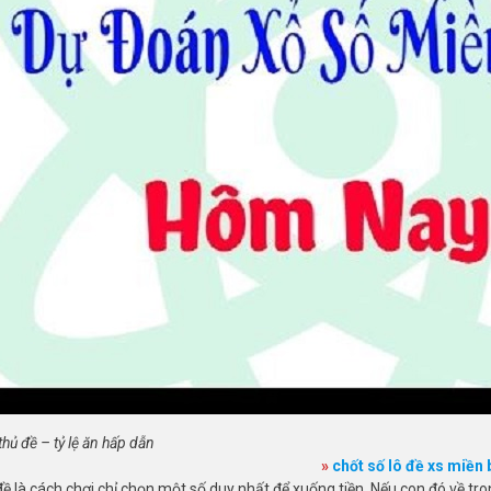
thủ đề – tỷ lệ ăn hấp dẫn
»
chốt số lô đề xs miền
ề là cách chơi chỉ chọn một số duy nhất để xuống tiền. Nếu con đó về tro