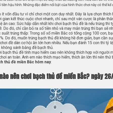
 tiền hậu hĩnh. Những đặc điểm nổi bật của hình thức chơi này có thể kể 
 ít vốn đầu tư vì chỉ chơi một con duy nhất. Đây là lựa chọn thíc
i gian kết thúc cuộc chơi nhanh, chỉ sau một ván cược là phân thắn
lệ ăn cao: Sức hấp dẫn nhất khi chơi bạch thủ đề là nếu trúng thì tỷ
8. Do đó, chỉ cần bỏ ra số tiền nhỏ và may mắn trúng thì bạn sẽ n
 suất trúng thấp: Trong số xổ miền Bắc có tổng cộng 100 con, bạc
1%. Do đó, muốn trúng bạch thủ đề không hề đơn giản, bạn cần s
, chơi đề dàn cơ hội ăn lớn hơn nhiều. Nếu bạn đánh 15 con thì tỷ l
 không sánh bằng đề bạch thủ.
i bạch thủ đề tính mạo hiểm cao nên không thích hợp với người m
 chơi an toàn. Anh em nào thích mạo hiểm, thích ăn lớn thì nên th
ch thủ đề miền Bắc hôm nay
.
 nào nên chơi bạch thủ đề miền Bắc? ngày 2