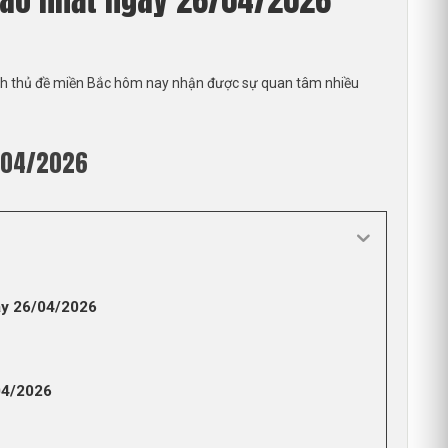
 bạch thủ đề miền Bắc hôm nay nhận được sự quan tâm nhiều
6/04/2026
ày 26/04/2026
04/2026