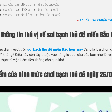
p :
soi cầu dàn đề 6 con miền bắc cao cấp
p :
soi cầu dàn đề 8 con miền bắc cao cấp
p :
soi cầu dàn đề 10 con miền bắc cao cấp
»
soi cầu số chuẩn m
thông tin thú vị về soi bạch thủ đề miền Bắ
ưu điểm vượt trội,
soi bạch thủ đề miền Bắc hôm nay
đang là lựa chọn c
ề không? Điều này còn tùy thuộc vào năng lực soi cầu của bạn nhé! Dưới
thục thì việc kiếm tiền không còn quá khó.
ểm của hình thức chơi bạch thủ đề ngày 26