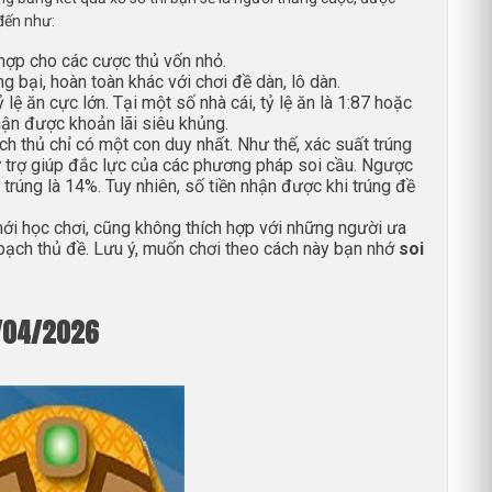
đến như:
h hợp cho các cược thủ vốn nhỏ.
g bại, hoàn toàn khác với chơi đề dàn, lô dàn.
 lệ ăn cực lớn. Tại một số nhà cái, tỷ lệ ăn là 1:87 hoặc
hận được khoản lãi siêu khủng.
h thủ chỉ có một con duy nhất. Như thế, xác suất trúng
ự trợ giúp đắc lực của các phương pháp soi cầu. Ngược
ệ trúng là 14%. Tuy nhiên, số tiền nhận được khi trúng đề
ới học chơi, cũng không thích hợp với những người ưa
ử bạch thủ đề. Lưu ý, muốn chơi theo cách này bạn nhớ
soi
6/04/2026