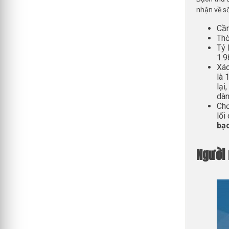
nhận về số
Cần
Thờ
Tỷ 
1:9
Xác
là 
lại
dàn
Chơ
lối
bạ
Người