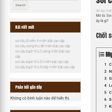
Search
đã câp nhật
Mô tả: Soi
ấy là gì?
Bài viết mới
Chốt 
soi cầu lô xiên 4 miền bắc cao cấp
soi cầu song thủ đề miền bắc cao cấp
soi cầu bạch thủ 3 càng miền bắc cao
Mụ
cấp
soi cầu bạch thủ lô miền bắc cao cấp
C
soi cầu bạch thủ lô kép miền bắc cao cấp
N
G
L
Phản hồi gần đây
C
Không có bình luận nào để hiển thị.
S
K