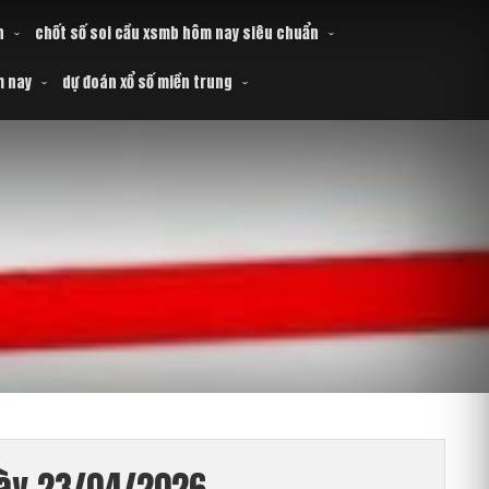
n
chốt số soi cầu xsmb hôm nay siêu chuẩn
m nay
dự đoán xổ số miền trung
ày 23/04/2026