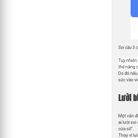
Soi cầu 3 
Tuy nhiên 
thể nâng c
Do đó nếu 
sức vào vi
Lười b
Một vấn đề
ai lười so
cửa sổ”.
Thay vì lư