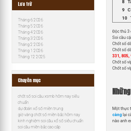
T
Lưu trữ
C
Tháng 6 2026
Tháng 5 2026
Độc thủ 3
Tháng 4 2026
Soi cầu c
Tháng 3 2026
Chốt số dà
Tháng 2 2026
Chốt số dà
Tháng 1 2026
331, 805,
Tháng 12 2025
Chốt số ví
Chốt số ví
Chuyên mục
Những 
chốt số soi cầu xsmb hôm nay siêu
chuẩn
dự đoán xổ số miền trung
Một thực t
giờ vàng chốt số miền bắc hôm nay
càng
lại c
kinh nghiệm soi cầu xổ số siêu chuẩn
nào anh e
soi cầu miền bắc cao cấp