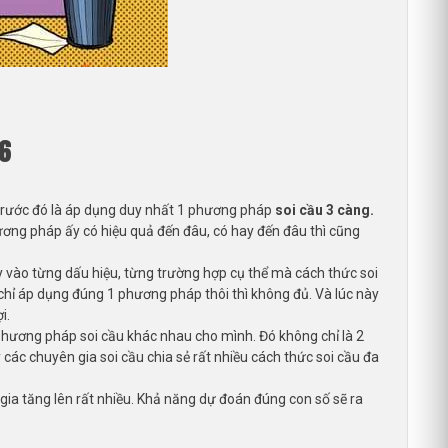
26
đi trước đó là áp dụng duy nhất 1 phương pháp
soi cầu 3 càng.
ương pháp ấy có hiệu quả đến đâu, có hay đến đâu thì cũng
Tùy vào từng dấu hiệu, từng trường hợp cụ thể mà cách thức soi
 chỉ áp dụng đúng 1 phương pháp thôi thì không đủ. Và lúc này
i.
phương pháp soi cầu khác nhau cho mình. Đó không chỉ là 2
c chuyên gia soi cầu chia sẻ rất nhiều cách thức soi cầu đa
gia tăng lên rất nhiều. Khả năng dự đoán đúng con số sẽ ra