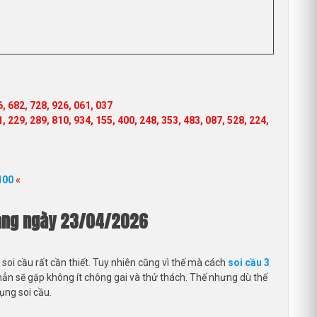
6, 682, 728, 926, 061, 037
, 229, 289, 810, 934, 155, 400, 248, 353, 483, 087, 528, 224,
100
«
càng ngày 23/04/2026
 soi cầu rất cần thiết. Tuy nhiên cũng vì thế mà cách
soi cầu 3
 hẳn sẽ gặp không ít chông gai và thử thách. Thế nhưng dù thế
ụng soi cầu.