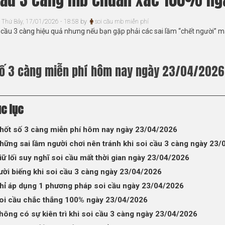
:
Thứ Bảy, 17/01/2026 - 18:58
by
soi cầu mb miễn phí
 cầu 3 càng hiệu quả nhưng nếu bạn gặp phải các sai lầm “chết người” m
số 3 càng miễn phí hôm nay ngày 23/04/2026
c lục
hốt số 3 càng miễn phí hôm nay ngày 23/04/2026
hững sai lầm người chơi nên tránh khi soi cầu 3 càng ngày 23
iữ lối suy nghĩ soi cầu mất thời gian ngày 23/04/2026
ười biếng khi soi cầu 3 càng ngày 23/04/2026
hỉ áp dụng 1 phương pháp soi cầu ngày 23/04/2026
oi cầu chắc thắng 100% ngày 23/04/2026
hông có sự kiên trì khi soi cầu 3 càng ngày 23/04/2026