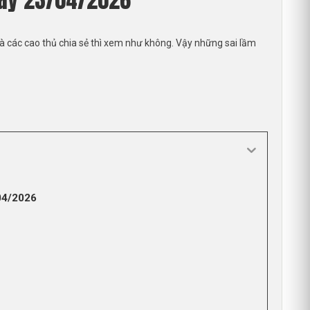
à các cao thủ chia sẻ thì xem như không. Vậy những sai lầm
/04/2026