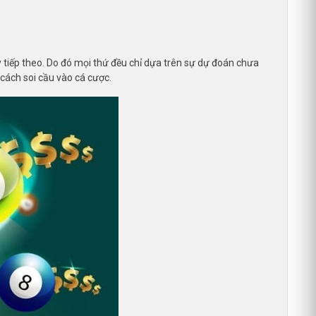
y tiếp theo. Do đó mọi thứ đều chỉ dựa trên sự dự đoán chưa
cách soi cầu vào cá cược.