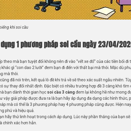
biếng khi soi cầu
 dụng 1 phương pháp soi cầu ngày 23/04/20
ếp theo mà bạn tuyệt đối không nên đi vào “vết xe đổ” của các tiền bối 
khác gì “con dao 2 lưỡi” đem bạn đi đến với thất bại mà thôi. Mặc dù ph
g mà thôi.
 cũng đã nói trên, kết quả lô đề khi trả về sẽ theo xác suất ngẫu nhiên. 
ó sự thay đổi nhất định. Đặc biệt có nhiều trường hợp đề 3 càng khó tìm
mà bạn dành thời gian học
soi cầu 3 càng
đem lại không hề như mong đợ
ư vậy giải pháp được đưa ra là bạn hãy áp dụng đa dạng các hình thức, 
áp mà có thể là 3 phương pháp hay 4 phương pháp cũng được. Hiện nay cá
ng phú và hiệu quả.
n hãy thử linh hoạt trong cách áp dụng. Lúc này phần thắng của bạn sẽ 
và chính xác hơn hẳn.