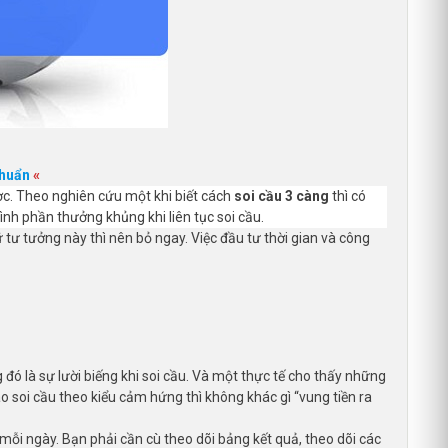
chuẩn
«
ợc. Theo nghiên cứu một khi biết cách
soi cầu 3 càng
thì có
ình phần thưởng khủng khi liên tục soi cầu.
 tư tưởng này thì nên bỏ ngay. Việc đầu tư thời gian và công
 đó là sự lười biếng khi soi cầu. Và một thực tế cho thấy những
ào soi cầu theo kiểu cảm hứng thì không khác gì “vung tiền ra
 mỗi ngày. Bạn phải cần cù theo dõi bảng kết quả, theo dõi các