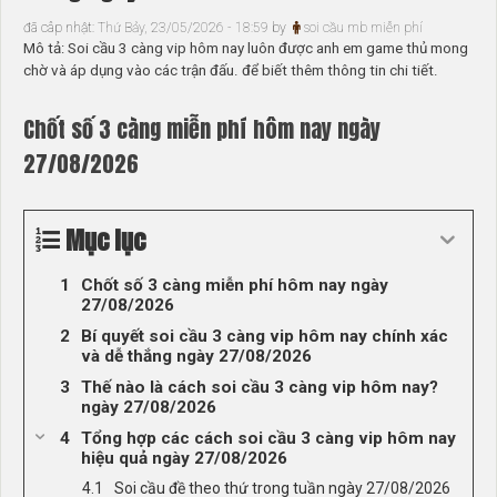
đã câp nhật:
Thứ Bảy, 23/05/2026 - 18:59
by
soi cầu mb miễn phí
Mô tả: Soi cầu 3 càng vip hôm nay luôn được anh em game thủ mong
chờ và áp dụng vào các trận đấu. để biết thêm thông tin chi tiết.
Chốt số 3 càng miễn phí hôm nay ngày
27/08/2026
Mục lục
Chốt số 3 càng miễn phí hôm nay ngày
27/08/2026
Bí quyết soi cầu 3 càng vip hôm nay chính xác
và dễ thắng ngày 27/08/2026
Thế nào là cách soi cầu 3 càng vip hôm nay?
ngày 27/08/2026
Tổng hợp các cách soi cầu 3 càng vip hôm nay
hiệu quả ngày 27/08/2026
Soi cầu đề theo thứ trong tuần ngày 27/08/2026