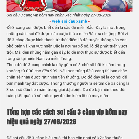
Soi cầu 3 càng vip hôm nay chính xác nhất ngày 27/08/2026
»
web soi cầu xsmb
«
Đề 3 càng còn được biết đến là cầu đề miền Bắc. Đây là một trong
những cách soi đề được các cược thủ ở miền Bắc ưa chuộng. Bởi vì
đề 3 càng được hình thành từ thời điểm lô đề truyền thống vẫn còn
phổ biến và khu vực miền Bắc là nơi mà xổ số, lô đề phát triển vượt
trội. Mãi đến những năm gần đây, lô đề mới thực sự được biết đến
rộng rãi tại miền Nam và miền Trung.
Theo đó đề 3 càng chính là dãy gồm có 3 chữ số bất kì nằm trong
khoảng từ 000 cho đến 999. Nếu bạn trúng đề 3 càng thì bạn chắc
chắn sẽ nhận được rất nhiều tiền thưởng. Do đó đây sẽ là cơ hội để
bạn mạnh tay đặt cược. Thông thường người ra sẽ tìm đề ba càng là
3 con số đầu tiên nằm trong giải đặc biệt. Do đó bạn nên theo dõi
bảng kết quả xổ số mỗi ngày để tìm kiếm lô số may mắn.
Tổng hợp các cách soi cầu 3 càng vip hôm nay
hiệu quả ngày 27/08/2026
Để soi cầu đề 3 càng hiệu quả, thì bạn cần phải có kỹ năng thuần