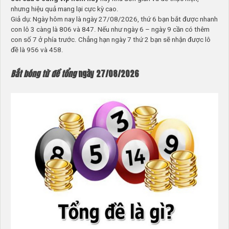
nhưng hiệu quả mang lại cực kỳ cao.
Giả dụ: Ngày hôm nay là ngày 27/08/2026, thứ 6 bạn bắt được nhanh
con lô 3 càng là 806 và 847. Nếu như ngày 6 – ngày 9 cần có thêm
con số 7 ở phía trước. Chẳng hạn ngày 7 thứ 2 bạn sẽ nhận được lô
đề là 956 và 458.
Bắt bóng từ đề tổng
ngày 27/08/2026