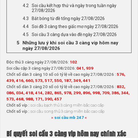
Soi cầu kết hợp thứ và ngày trong tuần ngày
27/08/2026
Bắt bóng từ đề tổng ngày 27/08/2026
Soi đề 3 càng theo giấc mơ ngày 27/08/2026
Soi cầu 3 càng dựa vào đề ngày 27/08/2026
Những lưu ý khi soi cầu 3 càng vip hôm nay
ngày 27/08/2026
Độc thủ 3 càng ngày 27/08/2026:
102
Soi cầu cặp 3 càng ngày 27/08/2026:
041, 939
Chốt số dàn 3 càng 10 số có tỷ lệ về cao ngày 27/08/2026 :
576,
439, 416, 660, 573, 517, 550, 187, 349, 441
Chốt số dàn 3 càng 20 số có tỷ lệ về cao ngày 27/08/2026 :
832,
086, 034, 418, 414, 282, 865, 978, 299, 896, 998, 709, 386, 344,
573, 468, 988, 171, 390, 457
Chốt số víp :
soi cầu bạch thủ 3 càng miền bắc cao cấp
Chốt số víp :
soi cầu song thủ 3 càng miền bắc cao cấp
»
soi cầu mb 247
«
Bí quyết soi cầu 3 càng vip hôm nay chính xác