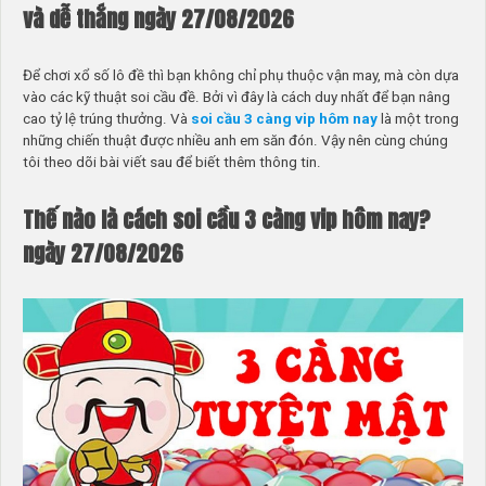
và dễ thắng ngày 27/08/2026
Để chơi xổ số lô đề thì bạn không chỉ phụ thuộc vận may, mà còn dựa
vào các kỹ thuật soi cầu đề. Bởi vì đây là cách duy nhất để bạn nâng
cao tỷ lệ trúng thưởng. Và
soi cầu 3 càng vip hôm nay
là một trong
những chiến thuật được nhiều anh em săn đón. Vậy nên cùng chúng
tôi theo dõi bài viết sau để biết thêm thông tin.
Thế nào là cách soi cầu 3 càng vip hôm nay?
ngày 27/08/2026