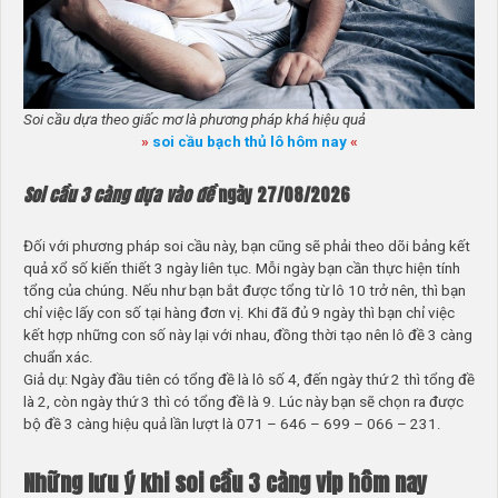
Soi cầu dựa theo giấc mơ là phương pháp khá hiệu quả
»
soi cầu bạch thủ lô hôm nay
«
Soi cầu 3 càng dựa vào đề
ngày 27/08/2026
Đối với phương pháp soi cầu này, bạn cũng sẽ phải theo dõi bảng kết
quả xổ số kiến thiết 3 ngày liên tục. Mỗi ngày bạn cần thực hiện tính
tổng của chúng. Nếu như bạn bắt được tổng từ lô 10 trở nên, thì bạn
chỉ việc lấy con số tại hàng đơn vị. Khi đã đủ 9 ngày thì bạn chỉ việc
kết hợp những con số này lại với nhau, đồng thời tạo nên lô đề 3 càng
chuẩn xác.
Giả dụ: Ngày đầu tiên có tổng đề là lô số 4, đến ngày thứ 2 thì tổng đề
là 2, còn ngày thứ 3 thì có tổng đề là 9. Lúc này bạn sẽ chọn ra được
bộ đề 3 càng hiệu quả lần lượt là 071 – 646 – 699 – 066 – 231.
Những lưu ý khi soi cầu 3 càng vip hôm nay