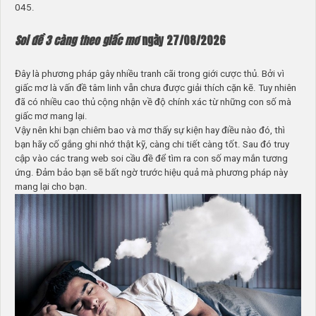
045.
Soi đề 3 càng theo giấc mơ
ngày 27/08/2026
Đây là phương pháp gây nhiều tranh cãi trong giới cược thủ. Bởi vì
giấc mơ là vấn đề tâm linh vẫn chưa được giải thích cặn kẽ. Tuy nhiên
đã có nhiều cao thủ cộng nhận về độ chính xác từ những con số mà
giấc mơ mang lại.
Vậy nên khi bạn chiêm bao và mơ thấy sự kiện hay điều nào đó, thì
bạn hãy cố gắng ghi nhớ thật kỹ, càng chi tiết càng tốt. Sau đó truy
cập vào các trang web soi cầu đề để tìm ra con số may mắn tương
ứng. Đảm bảo bạn sẽ bất ngờ trước hiệu quả mà phương pháp này
mang lại cho bạn.