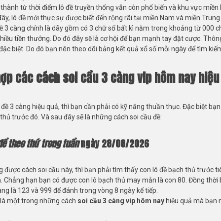
thành từ thời điểm lô đề truyền thống vẫn còn phổ biến và khu vực miền B
y, lô đề mới thực sự được biết đến rộng rãi tại miền Nam và miền Trung
ề 3 càng chính là dãy gồm có 3 chữ số bất kì nằm trong khoảng từ 000 c
hiều tiền thưởng. Do đó đây sẽ là cơ hội để bạn mạnh tay đặt cược. Thôn
 đặc biệt. Do đó bạn nên theo dõi bảng kết quả xổ số mỗi ngày để tìm ki
ợp các cách soi cầu 3 càng vip hôm nay hiệ
 đề 3 càng hiệu quả, thì bạn cần phải có kỹ năng thuần thục. Đặc biệt bạ
hủ trước đó. Và sau đây sẽ là những cách soi cầu đề:
đề theo thứ trong tuần
ngày 28/08/2026
 được cách soi cầu này, thì bạn phải tìm thấy con lô đề bạch thủ trước 
. Chẳng hạn bạn có được con lô bạch thủ may mắn là con 80. Đồng thời b
àng là 123 và 999 để đánh trong vòng 8 ngày kế tiếp.
 là một trong những cách
soi cầu 3 càng vip hôm nay
hiệu quả mà bạn 