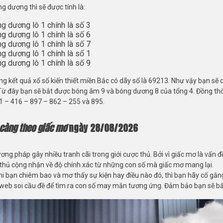
ng dương thì sẽ được tính là:
g dương lô 1 chính là số 3
g dương lô 1 chính là số 6
g dương lô 1 chính là số 7
g dương lô 1 chính là số 1
g dương lô 1 chính là số 9
ng kết quả xổ số kiến thiết miền Bắc có dãy số là 69213. Như vậy bạn sẽ có
 Từ đây bạn sẽ bắt được bóng âm 9 và bóng dương 8 của tổng 4. Đồng thờ
1 – 416 – 897 – 862 – 255 và 895.
 càng theo giấc mơ
ngày 28/08/2026
ơng pháp gây nhiều tranh cãi trong giới cược thủ. Bởi vì giấc mơ là vấn đ
 thủ cộng nhận về độ chính xác từ những con số mà giấc mơ mang lại.
i bạn chiêm bao và mơ thấy sự kiện hay điều nào đó, thì bạn hãy cố gắng 
 web soi cầu đề để tìm ra con số may mắn tương ứng. Đảm bảo bạn sẽ b