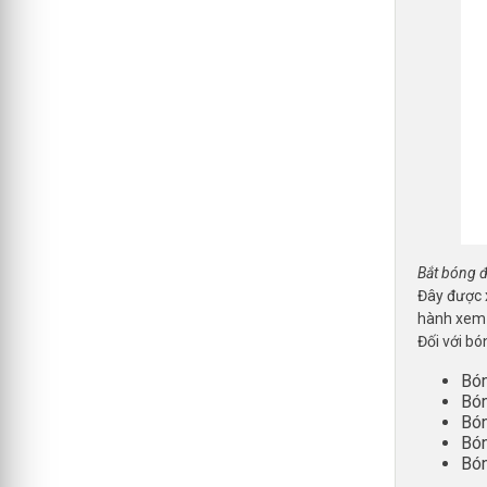
Bắt bóng 
Đây được x
hành xem 
Đối với bó
Bón
Bón
Bón
Bón
Bón