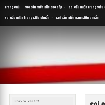
Skip
to
Trang chủ
soi cầu miền bắc cao cấp
soi cầu miền trung siêu
content
soi cầu miền trung siêu chuẩn
soi cầu miền nam siêu chuẩn
soi 