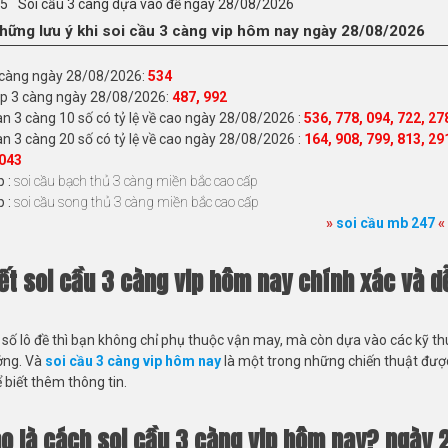
Soi cầu 3 càng dựa vào đề ngày 28/08/2026
hững lưu ý khi soi cầu 3 càng vip hôm nay ngày 28/08/2026
 càng ngày 28/08/2026:
534
ặp 3 càng ngày 28/08/2026:
487, 992
n 3 càng 10 số có tỷ lệ về cao ngày 28/08/2026 :
536, 778, 094, 722, 27
n 3 càng 20 số có tỷ lệ về cao ngày 28/08/2026 :
164, 908, 799, 813, 291
 043
p :
soi cầu bạch thủ 3 càng miền bắc cao cấp
p :
soi cầu song thủ 3 càng miền bắc cao cấp
»
soi cầu mb 247
«
ết soi cầu 3 càng vip hôm nay chính xác và
 số lô đề thì bạn không chỉ phụ thuộc vận may, mà còn dựa vào các kỹ thuậ
ởng. Và
soi cầu 3 càng vip hôm nay
là một trong những chiến thuật được
ể biết thêm thông tin.
o là cách soi cầu 3 càng vip hôm nay? ngày