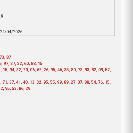
26
y 24/04/2026
 73, 87
6, 97, 37, 32, 60, 88, 15
, 15, 94, 32, 20, 06, 62, 26, 95, 46, 35, 80, 73, 93, 82, 09, 52,
, 71, 37, 41, 40, 13, 32, 95, 55, 99, 89, 27, 07, 88, 54, 76, 15,
42, 95, 53, 86, 29