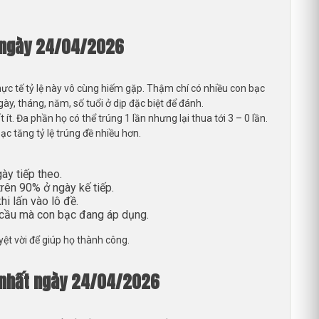
? ngày 24/04/2026
c tế tỷ lệ này vô cùng hiếm gặp. Thậm chí có nhiều con bạc
y, tháng, năm, số tuổi ở dịp đặc biệt để đánh.
t. Đa phần họ có thể trúng 1 lần nhưng lại thua tới 3 – 0 lần.
ạc tăng tỷ lệ trúng đề nhiều hơn.
ày tiếp theo.
trên 90% ở ngày kế tiếp.
hi lấn vào lô đề.
 cầu mà con bạc đang áp dụng.
yệt vời để giúp họ thành công.
 nhất ngày 24/04/2026