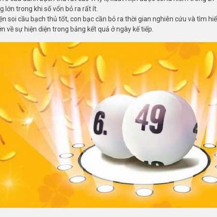
 lớn trong khi số vốn bỏ ra rất ít.
ện soi cầu bạch thủ tốt, con bạc cần bỏ ra thời gian nghiên cứu và tìm h
ớn về sự hiện diện trong bảng kết quả ở ngày kế tiếp.