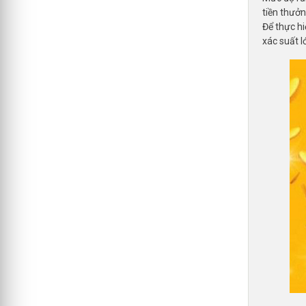
tiền thưởng
Để thực hi
xác suất l