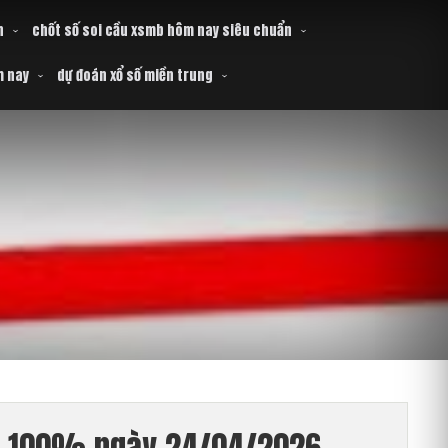
n
chốt số soi cầu xsmb hôm nay siêu chuẩn
m nay
dự đoán xổ số miền trung
ác 100% ngày 24/04/2026