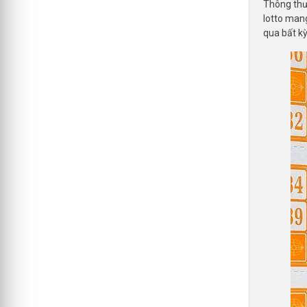
Thông thư
lotto mang
qua bất k