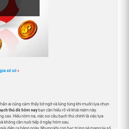
gia xổ số
«
 hẳn ai cũng cảm thấy bỡ ngỡ và lúng túng khi muốn lựa chọn
bạch thủ đề hôm nay
bạn cần hiểu rõ về khái niệm này.
g cao. Hiểu nôm na, việc soi cầu bạch thủ chính là việc lựa
 mà không cần nuôi tiếp ở ngày hôm sau.
7 giải diễn ra hàng ngày. Nhưng khi con bạc trúng sẽ mang lại số