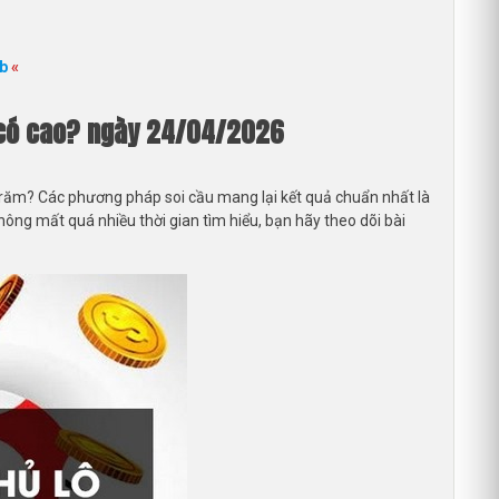
b
«
 có cao? ngày 24/04/2026
trăm? Các phương pháp soi cầu mang lại kết quả chuẩn nhất là
không mất quá nhiều thời gian tìm hiểu, bạn hãy theo dõi bài