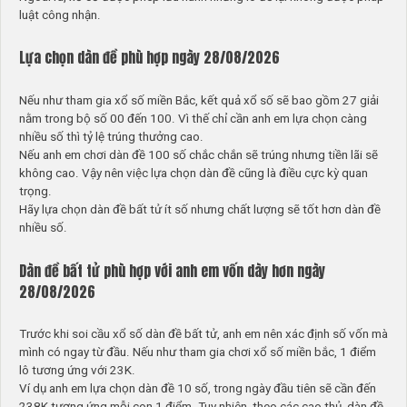
luật công nhận.
Lựa chọn dàn đề phù hợp ngày 28/08/2026
Nếu như tham gia xổ số miền Bắc, kết quả xổ số sẽ bao gồm 27 giải
nằm trong bộ số 00 đến 100. Vì thế chỉ cần anh em lựa chọn càng
nhiều số thì tỷ lệ trúng thưởng cao.
Nếu anh em chơi dàn đề 100 số chắc chắn sẽ trúng nhưng tiền lãi sẽ
không cao. Vậy nên việc lựa chọn dàn đề cũng là điều cực kỳ quan
trọng.
Hãy lựa chọn dàn đề bất tử ít số nhưng chất lượng sẽ tốt hơn dàn đề
nhiều số.
Dàn đề bất tử phù hợp với anh em vốn dày hơn ngày
28/08/2026
Trước khi soi cầu xổ số dàn đề bất tử, anh em nên xác định số vốn mà
mình có ngay từ đầu. Nếu như tham gia chơi xổ số miền bắc, 1 điểm
lô tương ứng với 23K.
Ví dụ anh em lựa chọn dàn đề 10 số, trong ngày đầu tiên sẽ cần đến
238K tương ứng mỗi con 1 điểm. Tuy nhiên, theo các cao thủ, dàn đề