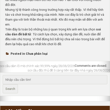
đổi đời.
Nhưng tỷ lệ thành công trong trường hợp này rất thấp. Vì thế hãy tỉnh
táo và chơi trong khả năng của mình. Nên coi đây là trò chơi giải trí và
tham gia với tinh thần thoải mái nhất. Khi đó may mắn sẽ đến với anh
em.
Trên đây là toàn bộ những lưu ý quan trọng khi anh em lựa chọn
soi
cầu dàn đề bất tử
. Từ cách lựa chọn, xây dựng dàn đề, nuôi dàn để
đều nên chú trọng. Vì thế đừng bỏ bất kỳ chia sẻ nào trong bài viết để
đem lại hiệu quả cao nhất khi chơi lô đề.
Posted in Chưa phân loại
Điều
Comments are closed.
soi cầu dàn lô mb chính xác 99,99% ngày 28/08/2026
soi cầu độc thủ đề 3 càng tiền tài đầy nhà ngày 28/08/2026
hướng
bài
viết
Search