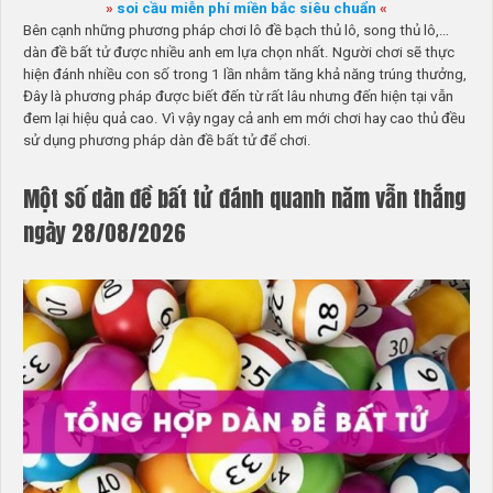
»
soi cầu miễn phí miền bắc siêu chuẩn
«
Bên cạnh những phương pháp chơi lô đề bạch thủ lô, song thủ lô,…
dàn đề bất tử được nhiều anh em lựa chọn nhất. Người chơi sẽ thực
hiện đánh nhiều con số trong 1 lần nhằm tăng khả năng trúng thưởng,
Đây là phương pháp được biết đến từ rất lâu nhưng đến hiện tại vẫn
đem lại hiệu quả cao. Vì vậy ngay cả anh em mới chơi hay cao thủ đều
sử dụng phương pháp dàn đề bất tử để chơi.
Một số dàn đề bất tử đánh quanh năm vẫn thắng
ngày 28/08/2026