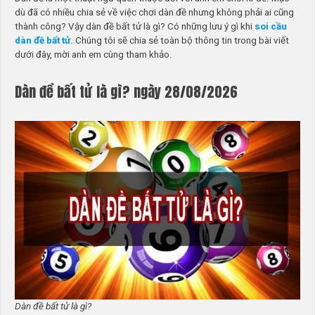
dù đã có nhiều chia sẻ về việc chơi dàn đề nhưng không phải ai cũng
thành công? Vậy dàn đề bất tử là gì? Có những lưu ý gì khi
soi cầu
dàn đề bất tử
. Chúng tôi sẽ chia sẻ toàn bộ thông tin trong bài viết
dưới đây, mời anh em cùng tham khảo.
Dàn đề bất tử là gì? ngày 28/08/2026
Dàn đề bất tử là gì?