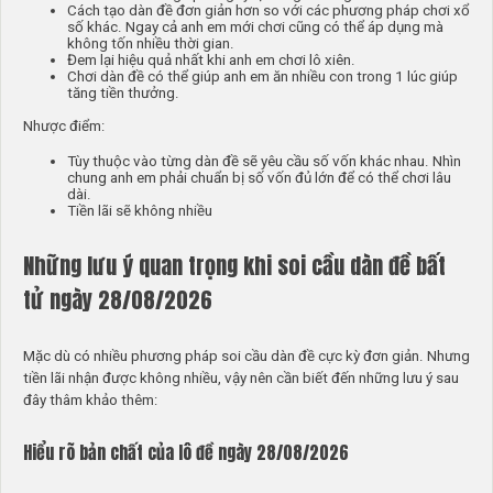
Cách tạo dàn đề đơn giản hơn so với các phương pháp chơi xổ
số khác. Ngay cả anh em mới chơi cũng có thể áp dụng mà
không tốn nhiều thời gian.
Đem lại hiệu quả nhất khi anh em chơi lô xiên.
Chơi dàn đề có thể giúp anh em ăn nhiều con trong 1 lúc giúp
tăng tiền thưởng.
Nhược điểm:
Tùy thuộc vào từng dàn đề sẽ yêu cầu số vốn khác nhau. Nhìn
chung anh em phải chuẩn bị số vốn đủ lớn để có thể chơi lâu
dài.
Tiền lãi sẽ không nhiều
Những lưu ý quan trọng khi soi cầu dàn đề bất
tử ngày 28/08/2026
Mặc dù có nhiều phương pháp soi cầu dàn đề cực kỳ đơn giản. Nhưng
tiền lãi nhận được không nhiều, vậy nên cần biết đến những lưu ý sau
đây thâm khảo thêm:
Hiểu rõ bản chất của lô đề ngày 28/08/2026