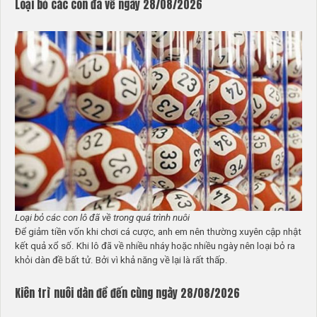
Loại bỏ các con đã về ngày 28/08/2026
Loại bỏ các con lô đã về trong quá trình nuôi
Để giảm tiền vốn khi chơi cá cược, anh em nên thường xuyên cập nhật
kết quả xổ số. Khi lô đã về nhiều nháy hoặc nhiều ngày nên loại bỏ ra
khỏi dàn đề bất tử. Bởi vì khả năng về lại là rất thấp.
Kiên trì nuôi dàn đề đến cùng ngày 28/08/2026