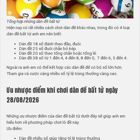
Tổng hợp những dàn đề bất tử
Hiện nay có rất nhiều cách chơi dàn đề khác nhau, trong đó có 4 loại
dàn đề bất tử anh em nên biết:
Dàn đề 18 số đánh theo đầu, đuôi.
Dàn đề 25 số đuôi chẵn bỏ kép.
Dàn đề 20 số theo tổng chẵn hoặc tổng lẻ.
Dàn đề 38 số từ 1 đến 4, 4 đến 8, 8 đến 0, 7 đến 6, 5 đến 4.
Ngoài ra anh em có thể kết hợp các dàn đề để có bộ số lớn hơn.
Tham gia cá cược càng nhiều số tỷ lệ trúng thưởng càng cao.
Ưu nhược điểm khi chơi dàn đề bất tử ngày
28/08/2026
Những ưu nhược điểm của dàn đề bất tử dưới đây sẽ giúp anh em
hiểu hơn về phương pháp chơi lô đề này.
Ưu điểm:
Dàn đề nhiều số giúp tăng tỷ lệ trúng thưởng.