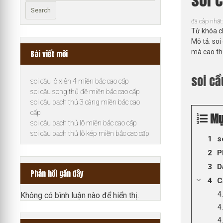
Search
đã câp nhật
Từ khóa ch
Mô tả: soi
mà cao th
Bài viết mới
soi c
soi cầu lô xiên 4 miền bắc cao cấp
soi cầu song thủ đề miền bắc cao cấp
soi cầu bạch thủ 3 càng miền bắc cao
cấp
Mụ
soi cầu bạch thủ lô miền bắc cao cấp
soi cầu bạch thủ lô kép miền bắc cao cấp
s
P
D
Phản hồi gần đây
C
Không có bình luận nào để hiển thị.