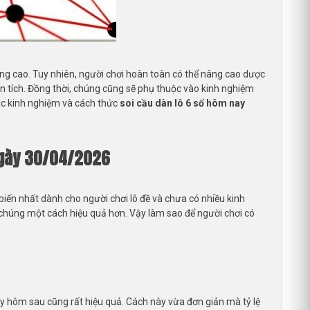
ờng cao. Tuy nhiên, người chơi hoàn toàn có thể nâng cao dược
ân tích. Đồng thời, chúng cũng sẽ phụ thuộc vào kinh nghiệm
các kinh nghiệm và cách thức
soi cầu dàn lô 6 số hôm nay
ngày 30/04/2026
iến nhất dành cho người chơi lô đề và chưa có nhiều kinh
u chúng một cách hiệu quả hơn. Vậy làm sao để người chơi có
y hôm sau cũng rất hiệu quả. Cách này vừa đơn giản mà tỷ lệ