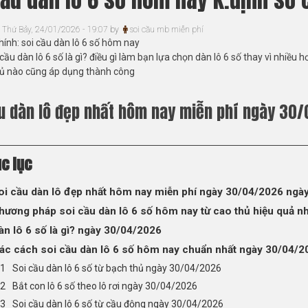
:
Thứ Bảy, 24/01/2026 - 19:07
by
soi cầu mb miễn phí
ính: soi cầu dàn lô 6 số hôm nay
 cầu dàn lô 6 số là gì? điều gì làm bạn lựa chọn dàn lô 6 số thay vì nhiều
ủ nào cũng áp dụng thành công
ầu dàn lô đẹp nhất hôm nay miễn phí ngày 3
c lục
oi cầu dàn lô đẹp nhất hôm nay miễn phí ngày 30/04/2026 ngà
hương pháp soi cầu dàn lô 6 số hôm nay từ cao thủ hiệu quả n
àn lô 6 số là gì? ngày 30/04/2026
ác cách soi cầu dàn lô 6 số hôm nay chuẩn nhất ngày 30/04/2
Soi cầu dàn lô 6 số từ bạch thủ ngày 30/04/2026
Bắt con lô 6 số theo lô rơi ngày 30/04/2026
Soi cầu dàn lô 6 số từ cầu động ngày 30/04/2026