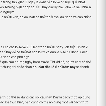
 trong thời gian 3 ngày là đảm bảo lô về nổ hiệu quả nhất.
hiện. Những biện pháp soi cầu này cực kỳ hiệu quả và hầu như ai
inh nghiệm
á nhiều vốn, do đó, bạn có thể thoải mái dự đoán và cân chỉnh
có các lô sẽ về 2 . 9 lần trong nhiều ngày liên tiếp. Chính vì
 số này để có thể bắt con lô rơi và dàn lô 6 số để đánh. Cách
o để đánh cho phù hợp.
ết quả của những ngày hôm trước. Thì khi đó, người chơi có thể
át chúng thi chắc chắn
soi cầu dàn lô 6 số hôm nay
sẽ thành
ả thì có thể sử dụng các soi cầu này. Đây là cách thức áp dụng
xác. Để thực hiện, bạn cũng có thể áp dụng một vài cách thức