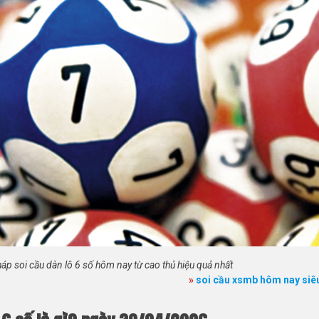
p soi cầu dàn lô 6 số hôm nay từ cao thủ hiệu quả nhất
»
soi cầu xsmb hôm nay siê