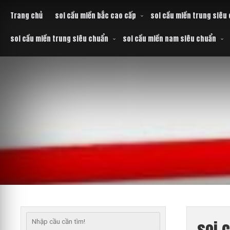
Skip
to
Trang chủ
soi cầu miền bắc cao cấp
soi cầu miền trung siêu
content
soi cầu miền trung siêu chuẩn
soi cầu miền nam siêu chuẩn
soi 