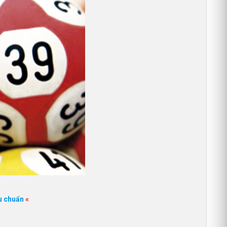
u chuẩn
«