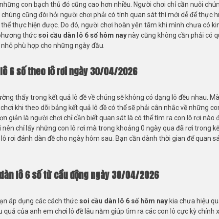
những con bạch thủ đó cũng cao hơn nhiều. Người chơi chỉ cần nuôi chúng
 chúng cũng đòi hỏi người chơi phải có tính quan sát thì mới dễ để thực 
 thể thực hiện được. Do đó, người chơi hoàn yên tâm khi mình chưa có k
 phương thức
soi cầu dàn lô 6 số hôm nay
này cũng không cần phải có qu
nhỏ phù hợp cho những ngày đầu.
 lô 6 số theo lô rơi ngày 30/04/2026
ờng thấy trong kết quả lô đề về chúng sẽ không có dạng lô đều nhau. Mà sẽ 
 chơi khi theo dõi bảng kết quả lô đề có thể sẽ phải cân nhắc về những con
ơn giản là người chơi chỉ cần biết quan sát là có thể tìm ra con lô rơi nà
 nên chỉ lấy những con lô rơi mà trong khoảng 0 ngày qua đã rơi trong k
 lô rơi đánh dàn đề cho ngày hôm sau. Bạn cần dành thời gian để quan s
 dàn lô 6 số từ cầu động ngày 30/04/2026
ạn áp dụng các cách thức
soi cầu dàn lô 6 số hôm nay
kia chưa hiệu qu
u quả của anh em chơi lô đề lâu năm giúp tìm ra các con lô cực kỳ chính 