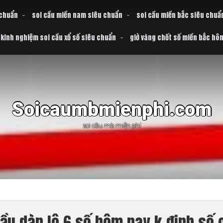
 chuẩn
soi cầu miền nam siêu chuẩn
soi cầu miền bắc siêu chuẩ
kinh nghiệm soi cầu xổ số siêu chuẩn
giờ vàng chốt số miền bắc hô
Soicaumbmienphi.com
soi cầu mb miễn phí
cầu dàn lô 6 số hôm nay k.định s