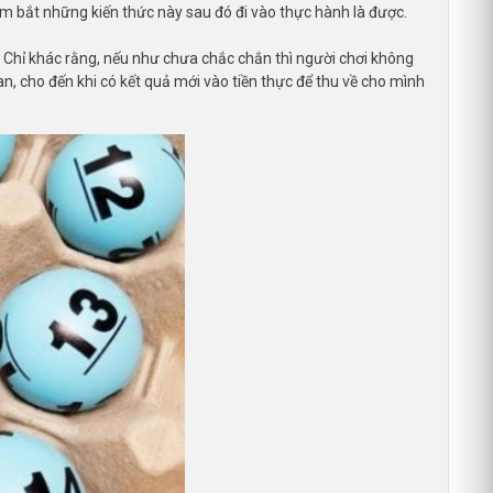
nắm bắt những kiến thức này sau đó đi vào thực hành là được.
. Chỉ khác rằng, nếu như chưa chắc chắn thì người chơi không
n, cho đến khi có kết quả mới vào tiền thực để thu về cho mình