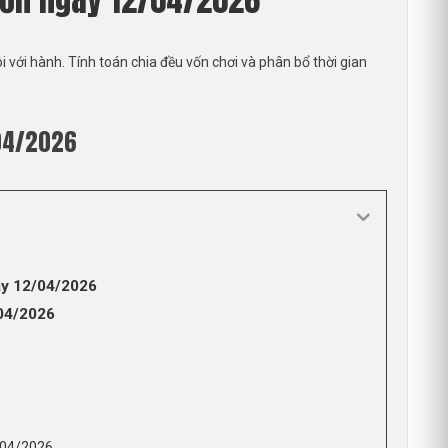
i với hành. Tính toán chia đều vốn chơi và phân bổ thời gian
/04/2026
gày 12/04/2026
/04/2026
2/04/2026