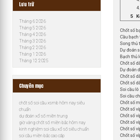
Lưu trữ
K
Tháng 6 2026
Tháng 5 2026
Chốt số b
Tháng 4 2026
Cầu bạch 
Tháng 3 2026
Song thủ 
Tháng 2 2026
Dự đoán s
Tháng 1 2026
Bạch thủ 
Tháng 12 2025
Chốt số d
Dự đoán d
Chốt số d
Chốt số d
Chuyên mục
Soi cầu l
Soi cầu c
Chốt số m
chốt số soi cầu xsmb hôm nay siêu
Chốt số ví
chuẩn
Chốt số ví
dự đoán xổ số miền trung
Chốt số ví
giờ vàng chốt số miền bắc hôm nay
Chốt số ví
kinh nghiệm soi cầu xổ số siêu chuẩn
Chốt số ví
soi cầu miền bắc cao cấp