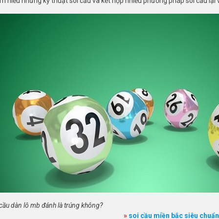
 hiểu những kỹ thuật soi cầu và kết hợp nhiều phương pháp soi cầu lại v
 cầu dàn lô mb đánh là trúng không?
»
soi cầu miền bắc siêu chuẩ