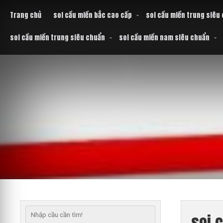
Skip
to
Trang chủ
soi cầu miền bắc cao cấp
soi cầu miền trung siêu
content
soi cầu miền trung siêu chuẩn
soi cầu miền nam siêu chuẩn
soi 