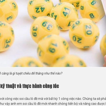
3 càng là gì tuyệt chiêu để thắng như thế nào?
 kỹ thuật và thực hành cùng lúc
với công việc soi cầu lô đề mà với bất kỳ 1 công việc nào. Chúng ta sẽ ph
hư vậy anh em soi cầu lô đề mới nhanh chóng tiến bộ và nâng cao được 