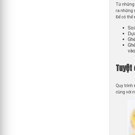
Từ những p
ra những c
Để có thể
Soi
Dựa
Ghé
Ghé
vào
Tuyệt 
Quy trình
cùng với n