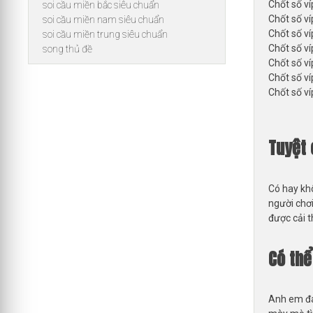
Chốt số ví
soi cầu miền bắc siêu chuẩn
Chốt số ví
soi cầu miền nam siêu chuẩn
Chốt số ví
soi cầu miền trung siêu chuẩn
Chốt số ví
song thủ đề
Chốt số ví
Chốt số ví
Chốt số ví
Tuyệt 
Có hay kh
người chơi
được cải t
Có thể
Anh em đa