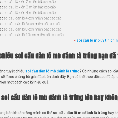
p :
soi cầu lô xiên 2 miền bắc cao cấp
p :
soi cầu lô xiên 3 miền bắc cao cấp
p :
soi cầu lô xiên 4 miền bắc cao cấp
p :
soi cầu dàn lô 4 con miền bắc cao cấp
p :
soi cầu dàn lô 6 con miền bắc cao cấp
p :
soi cầu dàn lô 8 con miền bắc cao cấp
p :
soi cầu dàn lô 10 con miền bắc cao cấp
»
soi cầu lô mb uy tín chí
chiêu soi cầu dàn lô mb đánh là trúng bạn đ
ông tuyệt chiêu
soi cầu dàn lô mb đánh là trúng
? Có những cách soi cầ
 sẽ được chúng tôi giải đáp bên dưới đây. Bạn có thể theo dõi sau đó áp 
hiện một cách cực kỳ hiệu quả.
 soi cầu dàn lô mb đánh là trúng lớn hay kh
ng băn khoăn rằng mình có thể
soi cầu dàn lô mb đánh là trúng
hay kh