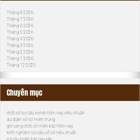
Tháng 8 2026
Tháng 7 2026
Tháng 6 2026
Tháng 5 2026
Tháng 4 2026
Tháng 3 2026
Tháng 2 2026
Tháng 1 2026
Tháng 12 2025
Chuyên mục
chốt số soi cầu xsmb hôm nay siêu chuẩn
dự đoán xổ số miền trung
giờ vàng chốt số miền bắc hôm nay
kinh nghiệm soi cầu xổ số siêu chuẩn
soi cầu miền bắc cao cấp