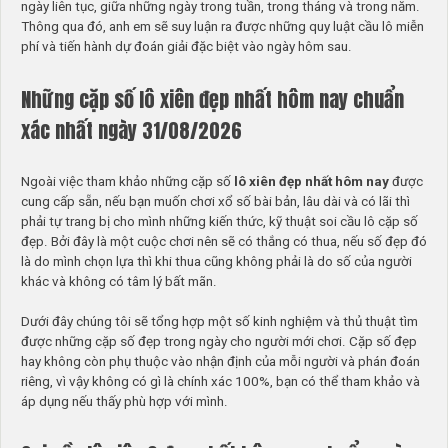
ngày liên tục, giữa những ngày trong tuần, trong tháng và trong năm.
Thông qua đó, anh em sẽ suy luận ra được những quy luật cầu lô miễn
phí và tiến hành dự đoán giải đặc biệt vào ngày hôm sau.
Những cặp số lô xiên đẹp nhất hôm nay chuẩn
xác nhất ngày 31/08/2026
Ngoài việc tham khảo những cặp số
lô xiên đẹp nhất hôm nay
được
cung cấp sẵn, nếu bạn muốn chơi xổ số bài bản, lâu dài và có lãi thì
phải tự trang bị cho mình những kiến thức, kỹ thuật soi cầu lô cặp số
đẹp. Bởi đây là một cuộc chơi nên sẽ có thắng có thua, nếu số đẹp đó
là do mình chọn lựa thì khi thua cũng không phải là do số của người
khác và không có tâm lý bất mãn.
Dưới đây chúng tôi sẽ tổng hợp một số kinh nghiệm và thủ thuật tìm
được những cặp số đẹp trong ngày cho người mới chơi. Cặp số đẹp
hay không còn phụ thuộc vào nhận định của mỗi người và phán đoán
riêng, vì vậy không có gì là chính xác 100%, bạn có thể tham khảo và
áp dụng nếu thấy phù hợp với mình.