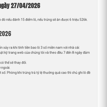
 ngày 27/04/2026
o đó nếu đánh 15 điểm lô, nếu trúng sẽ ăn được 6 triệu 526k.
/2026
ảy ra khi tính tiền bao lô 3 số miền nam với nhà cái:
 thật kỹ trang web của chúng tôi và theo đều 7 đến 8 ngày đảm
có thể sẽ thay đổi.
ở ngoài.
ố. Phòng khi trúng trả tỷ lệ thưởng quá cao thì chủ ghi lô đề