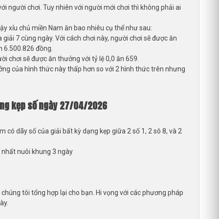
 với người chơi. Tuy nhiên với người mới chơi thì không phải ai
 Vậy xỉu chủ miền Nam ăn bao nhiêu cụ thể như sau:
 giải 7 cùng ngày. Với cách chơi này, người chơi sẽ được ăn
ăn 6.500.826 đồng.
ời chơi sẽ được ăn thưởng với tỷ lệ 0,0 ăn 659.
hưởng của hình thức này thấp hơn so với 2 hình thức trên nhưng
ạng kẹp số ngày 27/04/2026
 có dãy số của giải bất kỳ dạng kẹp giữa 2 số 1, 2 sô 8, và 2
c nhất nuôi khung 3 ngày
chúng tôi tổng hợp lại cho bạn. Hi vọng với các phương pháp
ày.