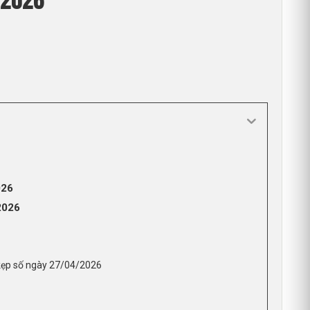
026
2026
kẹp số ngày 27/04/2026