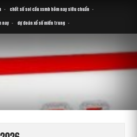
n
chốt số soi cầu xsmb hôm nay siêu chuẩn
m nay
dự đoán xổ số miền trung
/2026