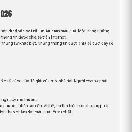
2026
 pháp
dự đoán soi cầu miền nam
hiệu quả. Một trong những
 thông tin được chia sẻ trên internet.
 những sự khác biệt. Những thông tin được chia sẻ dưới đây sẽ
 số cuối cùng của 18 giải của mỗi nhà đài. Người chơi sẽ phải
 cùng ngày mở thưởng.
ến phương pháp soi cầu. Vì thế, khi tìm hiểu các phương pháp
ình theo nhằm đạt hiệu quả tối ưu nhất.