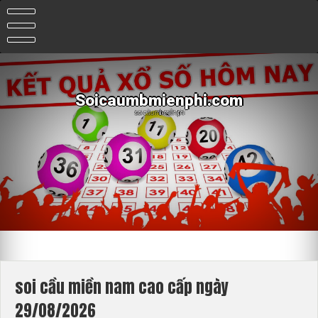
Skip
to
content
Soicaumbmienphi.com
soi cầu mb miễn phí
soi cầu miền nam cao cấp ngày
29/08/2026