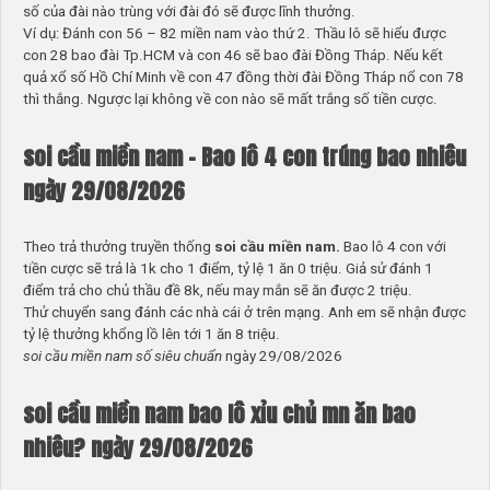
số của đài nào trùng với đài đó sẽ được lĩnh thưởng.
Ví dụ: Đánh con 56 – 82 miền nam vào thứ 2. Thầu lô sẽ hiểu được
con 28 bao đài Tp.HCM và con 46 sẽ bao đài Đồng Tháp. Nếu kết
quả xổ số Hồ Chí Minh về con 47 đồng thời đài Đồng Tháp nổ con 78
thì thắng. Ngược lại không về con nào sẽ mất trắng số tiền cược.
soi cầu miền nam – Bao lô 4 con trúng bao nhiêu
ngày 29/08/2026
Theo trả thưởng truyền thống
soi cầu miền nam.
Bao lô 4 con với
tiền cược sẽ trả là 1k cho 1 điểm, tỷ lệ 1 ăn 0 triệu. Giả sử đánh 1
điểm trả cho chủ thầu đề 8k, nếu may mắn sẽ ăn được 2 triệu.
Thử chuyển sang đánh các nhà cái ở trên mạng. Anh em sẽ nhận được
tỷ lệ thưởng khổng lồ lên tới 1 ăn 8 triệu.
soi cầu miền nam số siêu chuẩn
ngày 29/08/2026
soi cầu miền nam bao lô xỉu chủ mn ăn bao
nhiêu? ngày 29/08/2026