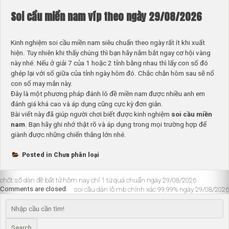
Soi cầu miền nam víp theo ngày 29/08/2026
Kinh nghiệm soi cầu miền nam siêu chuẩn theo ngày rất ít khi xuất
hiện. Tuy nhiên khi thấy chúng thì bạn hãy nắm bắt ngay cơ hội vàng
này nhé. Nếu ở giải 7 của 1 hoặc 2 tỉnh bằng nhau thì lấy con số đó
ghép lại với số giữa của tỉnh ngày hôm đó. Chắc chắn hôm sau sẽ nổ
con số may mắn này.
Đây là một phương pháp đánh lô đề miền nam được nhiều anh em
đánh giá khá cao và áp dụng cũng cực kỳ đơn giản.
Bài viết này đã giúp người chơi biết được kinh nghiệm
soi cầu miền
nam
. Bạn hãy ghi nhớ thật rõ và áp dụng trong mọi trường hợp để
giành được những chiến thắng lớn nhé.
Posted in Chưa phân loại
Điều
chốt số dàn đề bất tử hôm nay chỉ 1 từ quá chuẩn ngày 29/08/2026
Comments are closed.
soi cầu dàn lô mb chính xác 99,99% ngày 29/08/2026
hướng
bài
Search