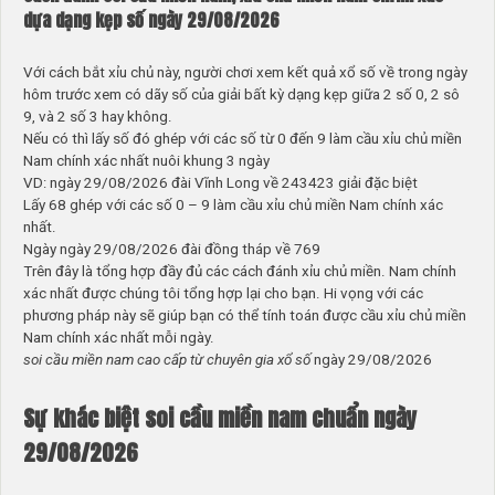
dựa dạng kẹp số ngày 29/08/2026
Với cách bắt xỉu chủ này, người chơi xem kết quả xổ số về trong ngày
hôm trước xem có dãy số của giải bất kỳ dạng kẹp giữa 2 số 0, 2 sô
9, và 2 số 3 hay không.
Nếu có thì lấy số đó ghép với các số từ 0 đến 9 làm cầu xỉu chủ miền
Nam chính xác nhất nuôi khung 3 ngày
VD: ngày 29/08/2026 đài Vĩnh Long về 243423 giải đặc biệt
Lấy 68 ghép với các số 0 – 9 làm cầu xỉu chủ miền Nam chính xác
nhất.
Ngày ngày 29/08/2026 đài đồng tháp về 769
Trên đây là tổng hợp đầy đủ các cách đánh xỉu chủ miền. Nam chính
xác nhất được chúng tôi tổng hợp lại cho bạn. Hi vọng với các
phương pháp này sẽ giúp bạn có thể tính toán được cầu xỉu chủ miền
Nam chính xác nhất mỗi ngày.
soi cầu miền nam cao cấp từ chuyên gia xổ số
ngày 29/08/2026
Sự khác biệt soi cầu miền nam chuẩn ngày
29/08/2026