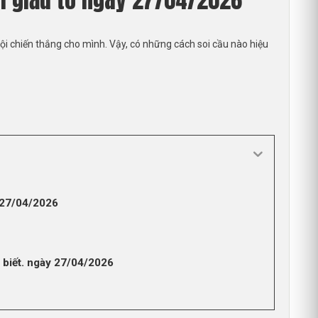
ội chiến thắng cho mình. Vậy, có những cách soi cầu nào hiệu
y 27/04/2026
 biết. ngày 27/04/2026