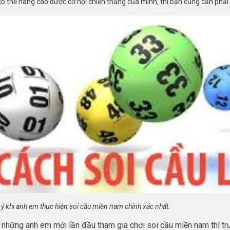
có thể nâng cao được cơ hội chiến thắng của mình, thì bạn cũng cần phải
 ý khi anh em thực hiện soi cầu miền nam chính xác nhất.
 những anh em mới lần đầu tham gia chơi soi cầu miền nam thì trư