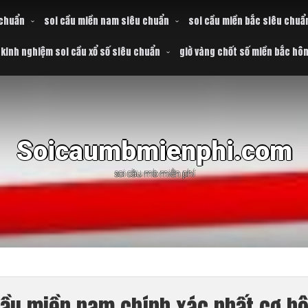
 chuẩn
soi cầu miền nam siêu chuẩn
soi cầu miền bắc siêu chuẩ
kinh nghiệm soi cầu xổ số siêu chuẩn
giờ vàng chốt số miền bắc hô
Soicaumbmienphi.com
soi cầu mb miễn phí
cầu miền nam chính xác nhất cơ hộ