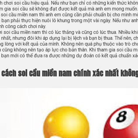
h chơi soi cầu hiệu quả. Nếu như bạn chỉ có những kiến thức không 
m gia soi cầu sẽ không đạt được kết quả mà anh em mong muốn
 soi cầu miền nam thì anh em cũng cần phải chuẩn bị cho mình mộ
 bạn phải thực hiện nuôi lô khung trong một vài ngày. Nếu như a
nh công cách chơi này.
i soi cầu miền nam thì có lúc thắng và cũng có lúc thua. Nhiều k
 nhất, nhưng đôi khi áp dụng lại bị lệch và bạn bị thua. Thế nên, 
g lòng với kết quả của mình. Không nên quá phụ thuộc vào trò chơ
 cũng không nên tạo áp lực cho bản thân. Khi tham gia soi cầu miề
, bạn mới có thể đưa ra được những dự đoán có kết quả chuẩn xá
cách soi cầu miền nam chính xác nhất không