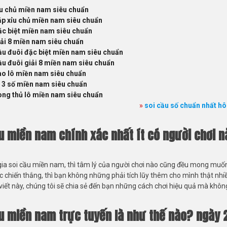
ỉu chủ miền nam siêu chuẩn
ặp xỉu chủ miền nam siêu chuẩn
ặc biệt miền nam siêu chuẩn
iải 8 miền nam siêu chuẩn
ầu đuôi đặc biệt miền nam siêu chuẩn
ầu đuôi giải 8 miền nam siêu chuẩn
ao lô miền nam siêu chuẩn
ô 3 số miền nam siêu chuẩn
ong thủ lô miền nam siêu chuẩn
»
soi cầu số chuẩn nhất h
u miền nam chính xác nhất ít có người chơi 
gia soi cầu miền nam, thì tâm lý của người chơi nào cũng đều mong muốn
 chiến thắng, thì bạn không những phải tích lũy thêm cho mình thật nhi
viết này, chúng tôi sẽ chia sẻ đến bạn những cách chơi hiệu quả mà khôn
u miền nam trực tuyến là như thế nào? ngày