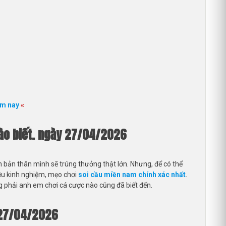
ôm nay
«
nào biết. ngày 27/04/2026
 bản thân mình sẽ trúng thưởng thật lớn. Nhưng, để có thể
ều kinh nghiệm, mẹo chơi
soi cầu miền nam chính xác nhất
.
g phải anh em chơi cá cược nào cũng đã biết đến.
 27/04/2026