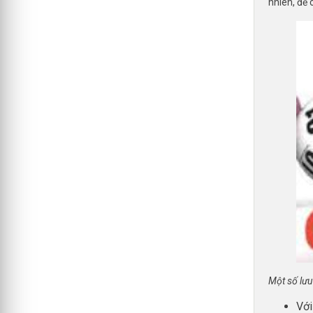
nhiên, để 
Một số lưu
Với