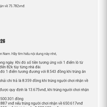
hận về 75.782vnđ.
026
ền Nam. Hãy tìm hiểu nội dung này nhé,
ng ngày. Khi đó số tiền tương ứng với 1 điểm lô từ
đến 82k tùy từng nhà đài.
i đó 1 điểm tương đương với 8.543 đồng khi trúng ăn
hải chi trả là 8.359 đồng khi trúng người chơi nhận về
được quy định là 13.675vnđ, khi trúng người chơi nhận
 5.500.301 đồng
 28.887 vnđ nếu trúng người chơi nhận về 650.617vnđ