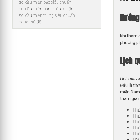
soi cầu miền bắc siêu chuẩn
soi cầu miền nam siêu chuẩn
Hướng
soi cầu miền trung siêu chuẩn
song thủ đề
Khi tham g
phương p
Lịch 
Lịch quay 
Đâu là th
miền Nam c
tham gia 
Thứ
Thứ
Thứ
Thứ
Thứ
Thứ