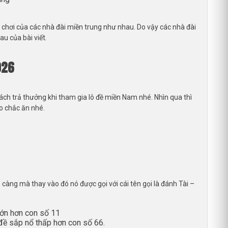
chơi của các nhà đài miền trung như nhau. Do vậy các nhà đài
u của bài viết.
026
ch trả thưởng khi tham gia lô đề miền Nam nhé. Nhìn qua thì
o chắc ăn nhé.
càng mà thay vào đó nó được gọi với cái tên gọi là đánh Tài –
lớn hơn con số 11
 đề sắp nổ thấp hơn con số 66.