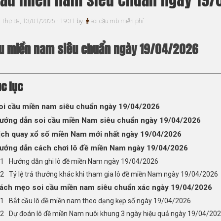
:
Thứ Ba, 13/01/2026 - 19:31
by
soi cầu mb miễn phí
ầu miền nam siêu chuẩn ngày 19/04/2026
c lục
oi cầu miền nam siêu chuẩn ngày 19/04/2026
ướng dẫn soi cầu miền Nam siêu chuẩn ngày 19/04/2026
ịch quay xổ số miền Nam mới nhất ngày 19/04/2026
ướng dẫn cách chơi lô đề miền Nam ngày 19/04/2026
Hướng dẫn ghi lô đề miền Nam ngày 19/04/2026
Tỷ lệ trả thưởng khác khi tham gia lô đề miền Nam ngày 19/04/2026
ách mẹo soi cầu miền nam siêu chuẩn xác ngày 19/04/2026
Bắt cầu lô đề miền nam theo dạng kẹp số ngày 19/04/2026
Dự đoán lô đề miền Nam nuôi khung 3 ngày hiệu quả ngày 19/04/20