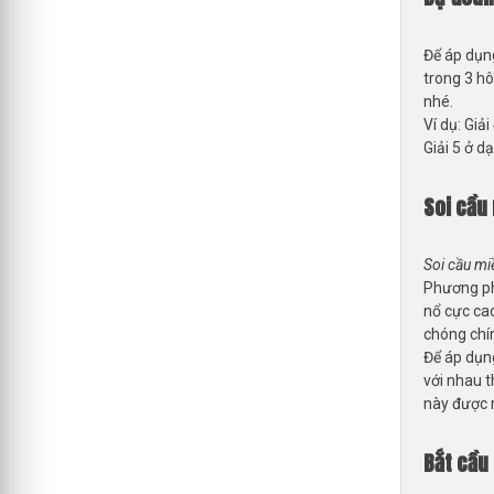
Để áp dụng
trong 3 hô
nhé.
Ví dụ: Giả
Giải 5 ở d
Soi cầu
Soi cầu mi
Phương p
nổ cực ca
chóng chí
Để áp dụng
với nhau 
này được 
Bắt cầu