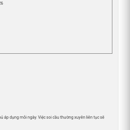
26
6
ủ áp dụng mỗi ngày. Việc soi cầu thường xuyên liên tục sẽ