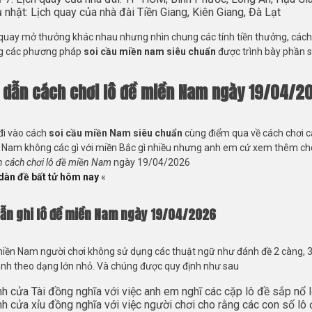
 nhật: Lịch quay của nhà đài Tiền Giang, Kiên Giang, Đà Lạt
 quay mở thưởng khác nhau nhưng nhìn chung các tính tiền thưởng, cách 
g các phương pháp
soi cầu miền nam siêu chuẩn
được trình bày phần sa
 dẫn cách chơi lô đề miền Nam ngày 19/04/2
đi vào cách
soi cầu miền Nam siêu chuẩn
cùng điểm qua về cách chơi cá
n Nam không các gì với miền Bắc gì nhiều nhưng anh em cứ xem thêm ch
 cách chơi lô đề miền Nam
ngày 19/04/2026
dàn đề bất tử hôm nay
«
ẫn ghi lô đề miền Nam ngày 19/04/2026
miền Nam người chơi không sử dụng các thuật ngữ như đánh đề 2 càng, 3 
ánh theo dạng lớn nhỏ. Và chúng được quy định như sau
h cửa Tài đồng nghĩa với việc anh em nghĩ các cặp lô đề sắp nổ 
h cửa xỉu đồng nghĩa với việc người chơi cho rằng các con số lô