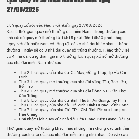
27/08/2026
Lịch quay xổ số miền Nam mới nhất
ngày 27/08/2026
Đâu là thời gian quay mở thưởng đài miền Nam. Thông thường các
nhà cái sẽ quay mở thưởng từ 16h15 phút đến 16h30 phút hàng
ngày. Với đài miền Nam có tổng tất cả 28 nhà đài khác nhau. Thông
thường 1 ngày sẽ có 3 nhà đài quay số trúng thưởng. Riêng thứ 7 sẽ
có 4 nhà đài cùng tham gia mở thưởng. Lịch quay xổ số mở thường
các nhà đài miền Nam như sau:
Thứ 2: Lịch quay của nhà đài Cà Mau, Đồng Tháp, Tp Hồ Chí
Minh
Thứ 3: Lịch quay mở thưởng của nhà đài Vũng Tàu, Bạc Liêu,
Bến Tre
Thứ 4: Lịch quay mở thưởng của nhà đài Đồng Nai, Cần Thơ,
Sóc Trăng
Thứ 5: Lịch quay của nhà đài Bình Thuận, An Giang, Tây Ninh
Thứ 6: Lịch quay của nhà đài Trà Vinh, Bình Dương, Vĩnh Long
Thứ 7: Lịch quay của nhà đài: TP HCM, Bình Phước, Long An,
Hậu Giang
Chủ nhật: Lịch quay của nhà đài Tiền Giang, Kiên Giang, Đà Lạt
Thời gian quay mở thưởng khác nhau nhưng nhìn chung các tính tiền
thưởng, cách chơi của các nhà đài miền trung như nhau. Do vậy các