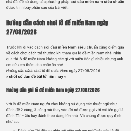
nhà đài đề sử dụng các phương pháp
soi cầu miền nam siêu chuẩn
được trình bày phần sau của bài viết.
Hướng dẫn cách chơi lô đề miền Nam ngày
27/08/2026
Trước khi đi vào cách
soi cầu miền Nam siêu chuẩn
cùng điểm qua
về cách chơi cách trả thưởng khi tham gia lô đề miền Nam nhé. Nhìn
qua thì lô đề miền Nam không các gì với miền Bắc gì nhiều nhưng anh
em cứ xem thêm cho chắc ăn nhé.
Hướng dẫn cách chơi lô đề miền Nam
ngày 27/08/2026
»
chốt số dàn đề bất tử hôm nay
«
Hướng dẫn ghi lô đề miền Nam ngày 27/08/2026
Với lô đề miền Nam người chơi không sử dụng các thuật ngữ như
đánh đề 2 càng, 3 càng mà thay vào đó nó được gọi với cái tên gọi là
đánh Tài – Xỉu hay đánh theo dạng lớn nhỏ. Và chúng được quy định
như sau
Đánh cửa Tài đồng nghĩa với việc anh em nghĩ các cặp lô đề