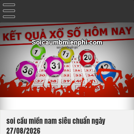
Skip
to
content
Soicaumbmienphi.com
soi cầu mb miễn phí
soi cầu miền nam siêu chuẩn ngày
27/08/2026