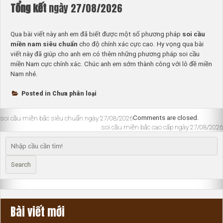
Tổng kết
ngày 27/08/2026
Qua bài viết này anh em đã biết được một số phương pháp
soi cầu
miền nam siêu chuẩn
cho độ chính xác cực cao. Hy vọng qua bài
viết này đã giúp cho anh em có thêm những phương pháp soi cầu
miền Nam cực chính xác. Chúc anh em sớm thành công với lô đề miền
Nam nhé.
Posted in Chưa phân loại
Điều
Comments are closed.
soi cầu miền bắc siêu chuẩn ngày 27/08/2026
soi cầu miền bắc cao cấp ngày 27/08/2026
hướng
bài
viết
Search
Bài viết mới