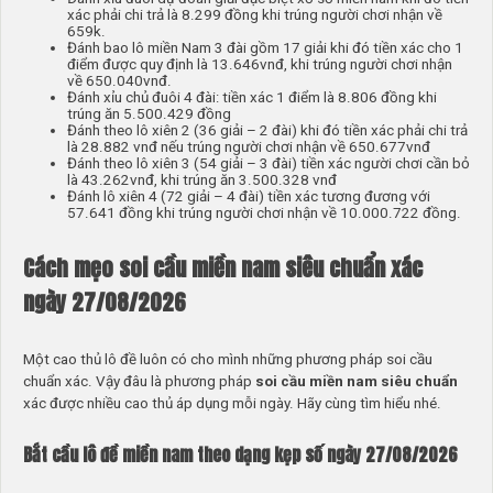
xác phải chi trả là 8.299 đồng khi trúng người chơi nhận về
659k.
Đánh bao lô miền Nam 3 đài gồm 17 giải khi đó tiền xác cho 1
điểm được quy định là 13.646vnđ, khi trúng người chơi nhận
về 650.040vnđ.
Đánh xỉu chủ đuôi 4 đài: tiền xác 1 điểm là 8.806 đồng khi
trúng ăn 5.500.429 đồng
Đánh theo lô xiên 2 (36 giải – 2 đài) khi đó tiền xác phải chi trả
là 28.882 vnđ nếu trúng người chơi nhận về 650.677vnđ
Đánh theo lô xiên 3 (54 giải – 3 đài) tiền xác người chơi cần bỏ
là 43.262vnđ, khi trúng ăn 3.500.328 vnđ
Đánh lô xiên 4 (72 giải – 4 đài) tiền xác tương đương với
57.641 đồng khi trúng người chơi nhận về 10.000.722 đồng.
Cách mẹo soi cầu miền nam siêu chuẩn xác
ngày 27/08/2026
Một cao thủ lô đề luôn có cho mình những phương pháp soi cầu
chuẩn xác. Vậy đâu là phương pháp
soi cầu miền nam siêu chuẩn
xác được nhiều cao thủ áp dụng mỗi ngày. Hãy cùng tìm hiểu nhé.
Bắt cầu lô đề miền nam theo dạng kẹp số ngày 27/08/2026