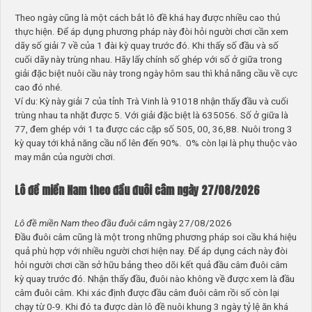
Theo ngày cũng là một cách bắt lô đề khá hay được nhiều cao thủ
thực hiện. Để áp dụng phương pháp này đòi hỏi người chơi cần xem
dãy số giải 7 về của 1 đài kỳ quay trước đó. Khi thấy số đầu và số
cuối dãy này trùng nhau. Hãy lấy chính số ghép với số ở giữa trong
giải đặc biệt nuôi cầu này trong ngày hôm sau thì khả năng cầu về cực
cao đó nhé.
Ví du: Kỳ này giải 7 của tỉnh Trà Vinh là 91018 nhận thấy đầu và cuối
trùng nhau ta nhặt được 5. Với giải đặc biệt là 635056. Số ở giữa là
77, đem ghép với 1 ta được các cặp số 505, 00, 36,88. Nuôi trong 3
kỳ quay tới khả năng cầu nổ lên đến 90%. 0% còn lại là phụ thuộc vào
may mắn của người chơi.
Lô đề miền Nam theo đầu đuôi câm ngày 27/08/2026
Lô đề miền Nam theo đầu đuôi câm
ngày 27/08/2026
Đầu đuôi câm cũng là một trong những phương pháp soi cầu khá hiệu
quả phù hợp với nhiều người chơi hiện nay. Để áp dụng cách này đòi
hỏi người chơi cần sở hữu bảng theo dõi kết quả đầu câm đuôi câm
kỳ quay trước đó. Nhận thấy đầu, đuôi nào không về được xem là đầu
câm đuôi câm. Khi xác định được đầu câm đuôi câm rồi số còn lại
chạy từ 0-9. Khi đó ta được dàn lô đề nuôi khung 3 ngày tỷ lệ ăn khá