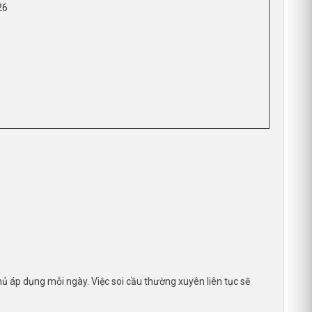
26
6
ủ áp dụng mỗi ngày. Việc soi cầu thường xuyên liên tục sẽ