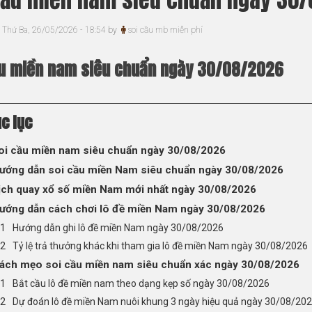
:
Thứ Ba, 26/05/2026 - 18:54
by
soi cầu mb miễn phí
ầu miền nam siêu chuẩn ngày 30/08/2026
c lục
oi cầu miền nam siêu chuẩn ngày 30/08/2026
ướng dẫn soi cầu miền Nam siêu chuẩn ngày 30/08/2026
ịch quay xổ số miền Nam mới nhất ngày 30/08/2026
ướng dẫn cách chơi lô đề miền Nam ngày 30/08/2026
Hướng dẫn ghi lô đề miền Nam ngày 30/08/2026
Tỷ lệ trả thưởng khác khi tham gia lô đề miền Nam ngày 30/08/2026
ách mẹo soi cầu miền nam siêu chuẩn xác ngày 30/08/2026
Bắt cầu lô đề miền nam theo dạng kẹp số ngày 30/08/2026
Dự đoán lô đề miền Nam nuôi khung 3 ngày hiệu quả ngày 30/08/20