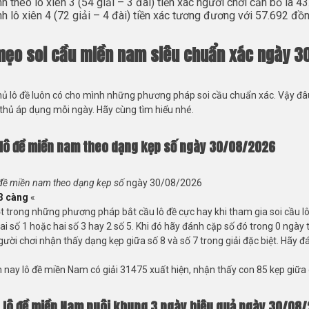
h theo lô xiên 3 (54 giải – 3 đài) tiền xác người chơi cần bỏ là 4
h lô xiên 4 (72 giải – 4 đài) tiền xác tương đương với 57.692 đồ
mẹo soi cầu miền nam siêu chuẩn xác ngày 
hủ lô đề luôn có cho mình những phương pháp soi cầu chuẩn xác. Vậy đ
 thủ áp dụng mỗi ngày. Hãy cùng tìm hiểu nhé.
 lô đề miền nam theo dạng kẹp số ngày 30/08/2026
 đề miền nam theo dạng kẹp số
ngày 30/08/2026
 3 càng
«
t trong những phương pháp bắt cầu lô đề cực hay khi tham gia soi cầu l
ai số 1 hoặc hai số 3 hay 2 số 5. Khi đó hãy đánh cặp số đó trong 0 ngày
ười chơi nhận thấy dạng kẹp giữa số 8 và số 7 trong giải đặc biệt. Hãy đ
 nay lô đề miền Nam có giải 31475 xuất hiện, nhận thấy con 85 kẹp giữa 
 lô đề miền Nam nuôi khung 3 ngày hiệu quả ngày 30/08