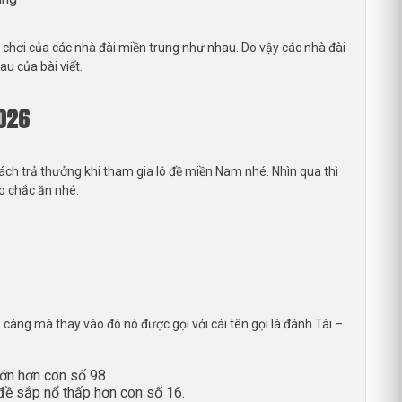
chơi của các nhà đài miền trung như nhau. Do vậy các nhà đài
u của bài viết.
2026
ch trả thưởng khi tham gia lô đề miền Nam nhé. Nhìn qua thì
o chắc ăn nhé.
càng mà thay vào đó nó được gọi với cái tên gọi là đánh Tài –
lớn hơn con số 98
 đề sắp nổ thấp hơn con số 16.