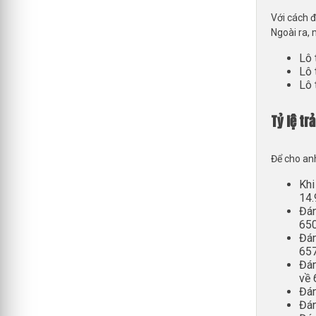
Với cách đ
Ngoài ra, 
Lô 
Lô 
Lô 
Tỷ lệ t
Để cho an
Khi
14.
Đán
65
Đán
65
Đán
về 
Đán
Đán