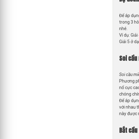
Để áp dụng
trong 3 hô
nhé.
Ví dụ: Giả
Giải 5 ở d
Soi cầu
Soi cầu mi
Phương p
nổ cực ca
chóng chí
Để áp dụng
với nhau 
này được 
Bắt cầu