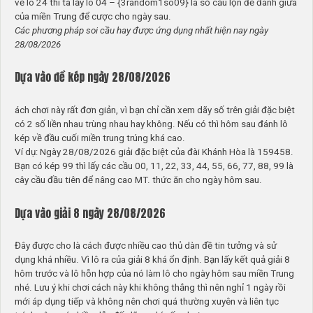
về lô 24 thì ta lấy lô 04 – {3random1so09} là số cầu lộn để đánh giữa
của miền Trung để cược cho ngày sau.
Các phương pháp soi cầu hay được ứng dụng nhất hiện nay ngày
28/08/2026
Dựa vào đề kép ngày 28/08/2026
ách chơi này rất đơn giản, vì bạn chỉ cần xem dãy số trên giải đặc biệt
có 2 số liền nhau trùng nhau hay không. Nếu có thì hôm sau đánh lô
kép về đầu cuối miền trung trúng khá cao.
Ví dụ: Ngày 28/08/2026 giải đặc biệt của đài Khánh Hòa là 159458.
Bạn có kép 99 thì lấy các cầu 00, 11, 22, 33, 44, 55, 66, 77, 88, 99 là
cây cầu đầu tiên để nâng cao MT. thức ăn cho ngày hôm sau.
Dựa vào giải 8 ngày 28/08/2026
Đây được cho là cách được nhiều cao thủ dàn đề tin tưởng và sử
dụng khá nhiều. Vì lô ra của giải 8 khá ổn định. Bạn lấy kết quả giải 8
hôm trước và lô hỗn hợp của nó làm lô cho ngày hôm sau miền Trung
nhé. Lưu ý khi chơi cách này khi không thắng thì nên nghỉ 1 ngày rồi
mới áp dụng tiếp và không nên chơi quá thường xuyên và liên tục