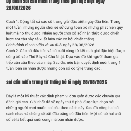
Dự đoán soi cầu miền trung theo giải đặc biệt ngày
28/08/2026
Cách 1: Cộng tất cả các số trong giải đặc biệt ngày đầu tiên. Trong
một tuần, những người chơi sẽ sử dụng toàn bộ những phát hiện quy
luật mà họ thu được. Nhiều người chơi xổ số nhận thức được chiến
lược soi cầu này sẽ xuất hiện các cơ hội chiến thắng.
Cách đánh xỉu chủ đầu và xỉu đuôi
ngày 28/08/2026
Cách 2: Các số đầu tiên và số cuối cùng từ kết quả giải đặc biệt được
công bố vào Thứ Bảy và Chủ Nhật. Dựa vào đó khi người tham gia
tiếp cận cầu theo cách này. Sau đó, nếu bạn quyết định nuôi trong 1
tuần, bạn sẽ nhận được những con số có tỷ lệ trúng cao.
soi cầu miền trung từ thống kê lô ngày 28/08/2026
Đây là một kỹ thuật xác định phạm vi đơn giản được các chuyên gia
đánh giá cao. Giải nhất đã về ngày thứ 5 phải được lựa chọn bởi
những người chơi muốn soi cầu theo cách này. Sau đó cộng hai số
cạnh nhau và chúng sẽ bắt đầu bằng số đầu tiên. Một số có hai chữ
số sẽ là kết quả cuối cùng mà bạn nhận được.