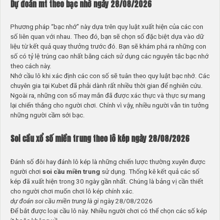
Dự đoán mt theo bạc nhớ ngày 28/08/2026
Phương pháp “bạc nhớ” này dựa trên quy luật xuất hiện của các con
số liên quan với nhau. Theo đó, bạn sẽ chọn số đặc biệt dựa vào dữ
liệu từ kết quả quay thưởng trước đó. Bạn sẽ khám phá ra những con
số có tỷ lệ trúng cao nhất bằng cách sử dụng các nguyên tắc bạc nhớ
theo cách này.
Nhớ cầu lô khi xác định các con số sẽ tuân theo quy luật bạc nhớ. Các
chuyên gia tại Kubet đã phải dành rất nhiều thời gian để nghiên cứu.
Ngoài ra, những con số may mắn đã được xác thực và thực sự mang
lại chiến thắng cho người chơi. Chính vì vậy, nhiều người vẫn tin tưởng
những người cầm sới bạc.
Soi cầu xổ số miền trung theo lô kép ngày 28/08/2026
Đánh số đôi hay đánh lô kép là những chiến lược thường xuyên được
người chơi
soi cầu miền trung
sử dụng. Thống kê kết quả các số
kép đã xuất hiện trong 30 ngày gần nhất. Chúng là bảng vị cần thiết
cho người chơi muốn chơi lô kép chính xác.
dự đoán soi cầu miền trung là gì
ngày 28/08/2026
Để bắt được loại cầu lô này. Nhiều người chơi có thể chọn các số kép