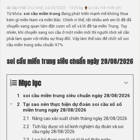
đã câp nhật:
Chủ Nhật, 24/05/2026 - 19:09
by
soi cầu mb miễn phí
Từ khóa:
soi cầu miền trung
đang phát triển mạnh mẽ không thua
kém gì miền Nam và miền Bắc. Chính vì thế, rất nhiều anh em lô đề đã
chuyển sang quan tâm đặt cược xổ số và lô đề tại miền Trung. Tuy
nhiên, khi chuyển sang soi cầu ở một miền mới thì người chơi sẽ cần
phải làm quen với nhiều sự thay đổi. Vậy làm thể nào để chốt số soi
cầu miền trung siêu chuẩn 97%
soi cầu miền trung siêu chuẩn ngày 28/08/2026
Mục lục
soi cầu miền trung siêu chuẩn ngày 28/08/2026
Tại sao nên thực hiện dự đoán soi cầu xổ số
miền trung ngày 28/08/2026
Nâng cao xác suất chiến thắng ngày 28/08/2026
Tích lũy được vô số kinh nghiệm dự đoán và soi
cầu ngày 28/08/2026
Loại bỏ được con lô có tỷ lệ nổ thấp ngày