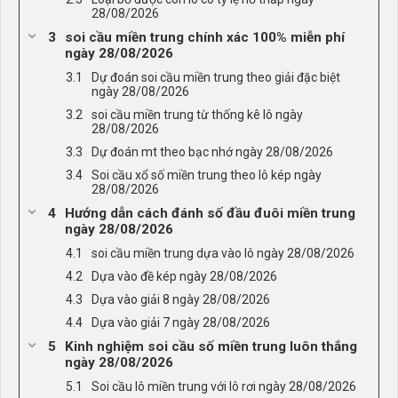
28/08/2026
soi cầu miền trung chính xác 100% miễn phí
ngày 28/08/2026
Dự đoán soi cầu miền trung theo giải đặc biệt
ngày 28/08/2026
soi cầu miền trung từ thống kê lô ngày
28/08/2026
Dự đoán mt theo bạc nhớ ngày 28/08/2026
Soi cầu xổ số miền trung theo lô kép ngày
28/08/2026
Hướng dẫn cách đánh số đầu đuôi miền trung
ngày 28/08/2026
soi cầu miền trung dựa vào lô ngày 28/08/2026
Dựa vào đề kép ngày 28/08/2026
Dựa vào giải 8 ngày 28/08/2026
Dựa vào giải 7 ngày 28/08/2026
Kinh nghiệm soi cầu số miền trung luôn thắng
ngày 28/08/2026
Soi cầu lô miền trung với lô rơi ngày 28/08/2026