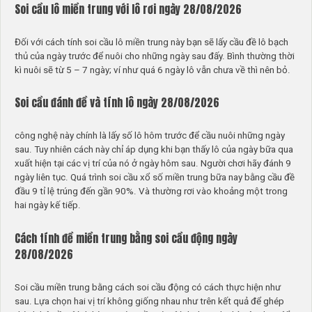
Soi cầu lô miền trung với lô rơi ngày 28/08/2026
Đối với cách tính soi cầu lô miền trung này bạn sẽ lấy cầu đề lô bạch
thủ của ngày trước để nuôi cho những ngày sau đấy. Bình thường thời
kì nuôi sẽ từ 5 – 7 ngày; ví như quá 6 ngày lô vẫn chưa về thì nên bỏ.
Soi cầu đánh đề và tính lô ngày 28/08/2026
công nghệ này chính là lấy số lô hôm trước để cầu nuôi những ngày
sau. Tuy nhiên cách này chỉ áp dụng khi bạn thấy lô của ngày bữa qua
xuất hiện tại các vị trí của nó ở ngày hôm sau. Người chơi hãy đánh 9
ngày liên tục. Quá trình soi cầu xổ số miền trung bữa nay bằng cầu đề
đầu 9 tỉ lệ trúng đến gần 90%. Và thường rơi vào khoảng một trong
hai ngày kế tiếp.
Cách tính đề miền trung bằng soi cầu động ngày
28/08/2026
Soi cầu miền trung bằng cách soi cầu động có cách thực hiện như
sau. Lựa chọn hai vị trí không giống nhau như trên kết quả để ghép