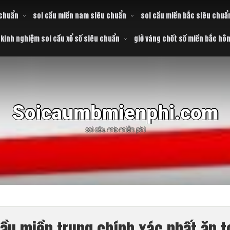
 chuẩn
soi cầu miền nam siêu chuẩn
soi cầu miền bắc siêu chuẩ
kinh nghiệm soi cầu xổ số siêu chuẩn
giờ vàng chốt số miền bắc hô
Soicaumbmienphi.com
soi cầu mb miễn phí
cầu miền trung chính xác nhất ăn