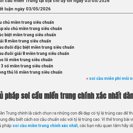
oi cầu miền Trung tại địa chỉ uy tín ngày 03/05/2026
ết luận ngày 03/05/2026
ỉu chủ miền trung siêu chuẩn
ặp xỉu chủ miền trung siêu chuẩn
ặc biệt miền trung siêu chuẩn
iải 8 miền trung siêu chuẩn
ầu đuôi đặc biệt miền trung siêu chuẩn
ầu đuôi giải 8 miền trung siêu chuẩn
ao lô miền trung siêu chuẩn
ô 3 số miền trung siêu chuẩn
ong thủ lô miền trung siêu chuẩn
»
soi cầu miễn phí mỗi 
ủ pháp soi cầu miền trung chính xác nhất d
ền Trung chính là cách chọn ra những con đề đẹp có tỷ lệ trúng cao để th
ung đều biết cách soi cầu chuẩn xác với tỷ lệ trúng cao. Vì thế trong bài
ủ pháp
soi cầu miền trung chính xác nhất
, các bạn nếu quan tâm hãy dà