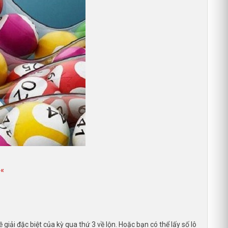
«
iải đặc biệt của kỳ qua thứ 3 về lộn. Hoặc bạn có thể lấy số lô