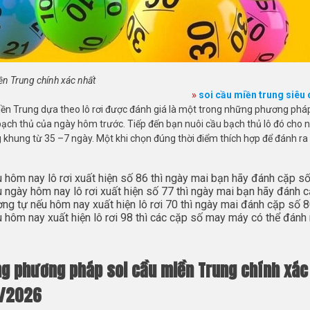
ền Trung chính xác nhất
»
soi cầu miền trung siêu
ền Trung dựa theo lô rơi được đánh giá là một trong những phương pháp s
bạch thủ của ngày hôm trước. Tiếp đến bạn nuôi cầu bạch thủ lô đó cho n
 khung từ 35 –7 ngày. Một khi chọn đúng thời điểm thích hợp để đánh ra 
 hôm nay lô rơi xuất hiện số 86 thì ngày mai bạn hãy đánh cặp số
 ngày hôm nay lô rơi xuất hiện số 77 thì ngày mai bạn hãy đánh c
ng tự nếu hôm nay xuất hiện lô rơi 70 thì ngày mai đánh cặp số 8
 hôm nay xuất hiện lô rơi 98 thì các cặp số may máy có thể đánh
g phương pháp soi cầu miền Trung chính xác
/2026