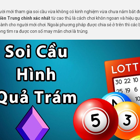
ời mới tham gia soi cầu vừa không có kinh nghiệm vừa chưa nắm bắt đ
iền Trung chính xác nhất
từ cao thủ là cách chơi khôn ngoan và hiệu qu
dành cho người mới chơi. Ngoài phương pháp được chia sẻ ở trên thì các
ng tìm ra được con số may mắn chơi là trúng.