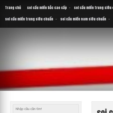
Skip
to
Trang chủ
soi cầu miền bắc cao cấp
soi cầu miền trung siêu
content
soi cầu miền trung siêu chuẩn
soi cầu miền nam siêu chuẩn
soi 