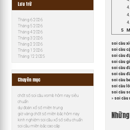
Lưu trữ
Tháng 6 2026
Tháng 5 2026
M
Tháng 4 2026
Tháng 3 2026
soi cầu x
Tháng 2 2026
soi cầu c
Tháng 1 2026
soi cầu đ
Tháng 12 2025
soi cầu g
soi cầu đ
soi cầu đ
Chuyên mục
soi cầu b
soi cầu l
soi cầu s
chốt số soi cầu xsmb hôm nay siêu
»
soi cầu
chuẩn
dự đoán xổ số miền trung
Những 
giờ vàng chốt số miền bắc hôm nay
kinh nghiệm soi cầu xổ số siêu chuẩn
soi cầu miền bắc cao cấp