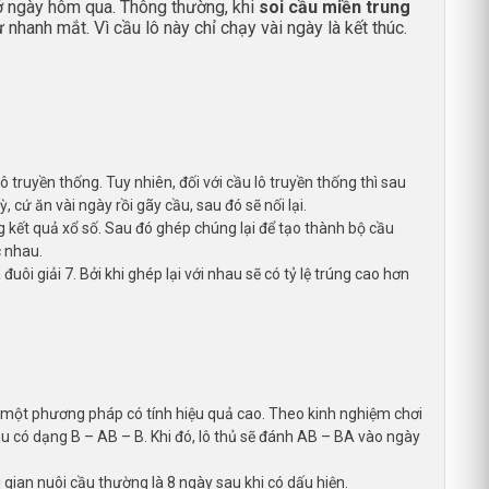
nó ở ngày hôm qua. Thông thường, khi
soi cầu miền trung
ự nhanh mắt. Vì cầu lô này chỉ chạy vài ngày là kết thúc.
 truyền thống. Tuy nhiên, đối với cầu lô truyền thống thì sau
, cứ ăn vài ngày rồi gãy cầu, sau đó sẽ nối lại.
g kết quả xổ số. Sau đó ghép chúng lại để tạo thành bộ cầu
c nhau.
đuôi giải 7. Bởi khi ghép lại với nhau sẽ có tỷ lệ trúng cao hơn
à một phương pháp có tính hiệu quả cao. Theo kinh nghiệm chơi
hau có dạng B – AB – B. Khi đó, lô thủ sẽ đánh AB – BA vào ngày
hời gian nuôi cầu thường là 8 ngày sau khi có dấu hiện.