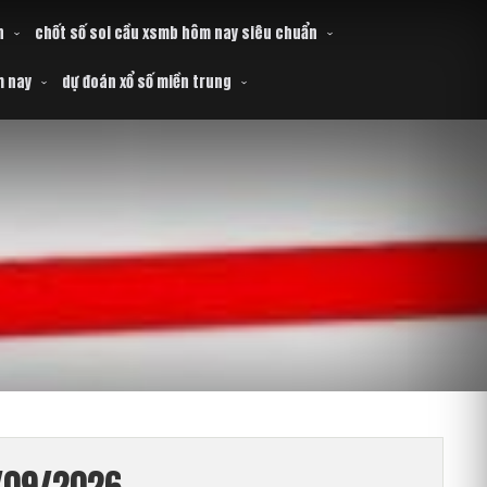
n
chốt số soi cầu xsmb hôm nay siêu chuẩn
m nay
dự đoán xổ số miền trung
1/09/2026