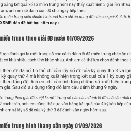
ng bảng kết quả xổ số miền trung hôm nay thấy xuất hiện 3 giải liền nhau
trám, anh em sẽ đánh con 00 cho ngày tiếp theo.
u miền trung siêu chuẩn hình quả trám chỉ áp dụng đối với các giải 3, 4, 5, 6
 XSMB dàn đề bất bại hôm nay
«
 miền trung theo giải ĐB ngày 01/09/2026
được đánh giá là một trong số các cách đánh lô đề miền trung chắc ăn n
iệt có khá nhiều cách tính khác nhau. Anh em có thể lựa chọn đánh theo 
h theo đề đã nổ: Lô thủ chỉ cần lấy số đề của kỳ quay thứ 3 và l
 kỳ quay thứ 4 mà không xuất hiện trong kết quả của 1 kỳ quay 
h theo tổng đề: Anh em chỉ cần tính tổng những số xuất hiện tron
m gia. Sau đó sử dụng tổng đó làm cầu đánh khung 9 ngày.
ền trung theo giải đặc biệt là một trong số các cách đánh lô đề chắc ăn nhất
 cách trên, anh em cũng thể dựa vào bảng kết quả của 4 kỳ liên tiếp của 
anh em sẽ lấy số đề của kỳ thứ 3 để đánh vào ngày hôm sau.
 miền trung hình thang cân ngày 01/09/2026