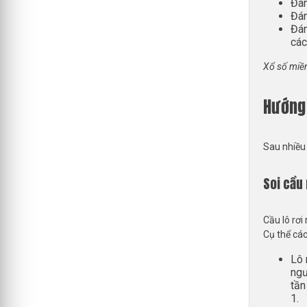
Đán
Đán
Đán
các
Xổ số miền
Hướng 
Sau nhiều
Soi cầu
Cầu lô rơi 
Cụ thể cá
Lô 
ngư
tần
1.