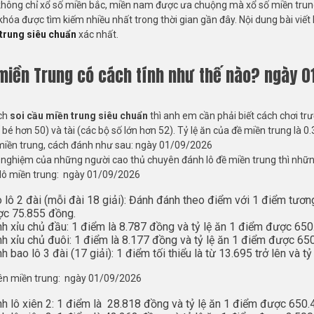
 không chỉ xổ số miền bắc, miền nam được ưa chuộng mà xổ số miền trung
 khóa được tìm kiếm nhiều nhất trong thời gian gần đây. Nội dung bài viế
trung siêu chuẩn
xác nhất.
miền Trung có cách tính như thế nào? ngày 
ách
soi cầu miền trung siêu chuẩn
thì anh em cần phải biết cách chơi trư
 bé hơn 50) và tài (các bộ số lớn hơn 52). Tỷ lệ ăn của đề miền trung là 0.
ô miền trung, cách đánh như sau: ngày 01/09/2026
 nghiệm của những người cao thủ chuyên đánh lô đề miền trung thì nhữn
lô miền trung: ngày 01/09/2026
 lô 2 đài (mỗi đài 18 giải): Đánh đánh theo điểm với 1 điểm tươ
c 75.855 đồng.
h xỉu chủ đầu: 1 điểm là 8.787 đồng và tỷ lệ ăn 1 điểm được 65
h xỉu chủ đuôi: 1 điểm là 8.177 đồng và tỷ lệ ăn 1 điểm được 6
h bao lô 3 đài (17 giải): 1 điểm tối thiểu là từ 13.695 trở lên và
iên miền trung: ngày 01/09/2026
h lô xiên 2: 1 điểm là 28.818 đồng và tỷ lệ ăn 1 điểm được 650