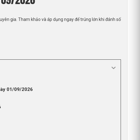
huyên gia. Tham khảo và áp dụng ngay để trúng lớn khi đánh số
gày 01/09/2026
6