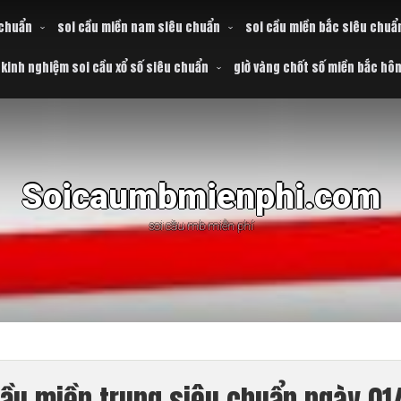
 chuẩn
soi cầu miền nam siêu chuẩn
soi cầu miền bắc siêu chuẩ
kinh nghiệm soi cầu xổ số siêu chuẩn
giờ vàng chốt số miền bắc hô
Soicaumbmienphi.com
soi cầu mb miễn phí
cầu miền trung siêu chuẩn ngày 0