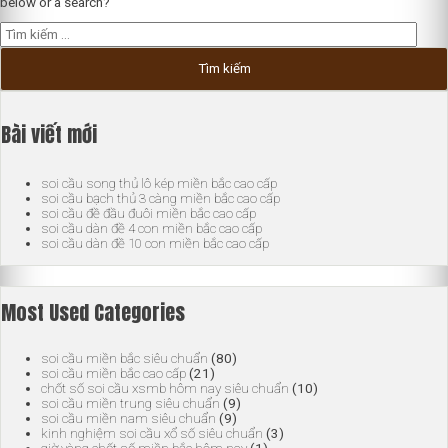
below or a search?
Tìm
kiếm
cho:
Bài viết mới
soi cầu song thủ lô kép miền bắc cao cấp
soi cầu bạch thủ 3 càng miền bắc cao cấp
soi cầu đề đầu đuôi miền bắc cao cấp
soi cầu dàn đề 4 con miền bắc cao cấp
soi cầu dàn đề 10 con miền bắc cao cấp
Most Used Categories
soi cầu miền bắc siêu chuẩn
(80)
soi cầu miền bắc cao cấp
(21)
chốt số soi cầu xsmb hôm nay siêu chuẩn
(10)
soi cầu miền trung siêu chuẩn
(9)
soi cầu miền nam siêu chuẩn
(9)
kinh nghiệm soi cầu xổ số siêu chuẩn
(3)