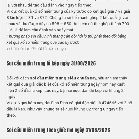
lại với nhau để tạo cầu đánh vào ngày tiếp theo.
Ví dụ: Kết quả xổ số miền trung của kỳ trước có kết quả giải 7 và giải
8 lần lượt là 31 và 372. Chúng ta sẽ tiến hành ghép 2 kết quả lại với
nhau và thu được dãy số 598 – 850. Anh em có thể ghép thành 703
– 613 để làm cầu đánh vào ngày mai.
Phương pháp soi cầu hình thang cân đòi hỏi lô thủ phải theo dõi bảng
kết quả xổ số miền trung của các kỳ trước
»
chốt số dàn đề bất tử hôm nay
«
Soi cầu miền trung lô kép ngày 31/08/2026
Đối với cách
soi cầu miền trung siêu chuẩn
này, nếu anh em thấy
kết quả quả giải đặc biệt của xổ số miền trung ngày hôm nay xuất
hiện 2 số đầu là kép. Lúc này, bạn sẽ nuôi dàn đề kép với khung 2
ngày.
Ví dụ: Ngày hôm nay, đài Bình Định có giải đặc biệt là 474665 với 2 số
đầu là kép. Như vậy, chúng ta sẽ nuôi khung 82 trong 0 ngày tiếp
theo.
Soi cầu miền trung theo giấc mơ ngày 31/08/2026