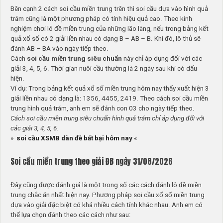
Bên cạnh 2 cách soi cầu miền trung trên thì soi cầu dựa vào hình quả
trám cũng là một phương pháp có tính hiệu quả cao. Theo kinh
nghiệm chơi lô đề miền trung của những lão làng, nếu trong bảng kết
quả xổ số có 2 giải liền nhau có dạng B – AB – B. Khi đó, lô thủ sẽ
đánh AB – BA vào ngày tiếp theo.
Cách
soi cầu miền trung siêu chuẩn
này chỉ áp dụng đối với các
giải 3, 4, 5, 6. Thời gian nuôi cầu thường là 2 ngày sau khi có dấu
hiện.
Ví dụ: Trong bảng kết quả xổ số miền trung hôm nay thấy xuất hiện 3
giải liền nhau có dạng là: 1356, 4455, 2419. Theo cách soi cầu miền
trung hình quả trám, anh em sẽ đánh con 03 cho ngày tiếp theo.
Cách soi cầu miền trung siêu chuẩn hình quả trám chỉ áp dụng đối với
các giải 3, 4, 5, 6.
»
soi cầu XSMB dàn đề bất bại hôm nay
«
Soi cầu miền trung theo giải ĐB ngày 31/08/2026
Đây cũng được đánh giá là một trong số các cách đánh lô đề miền
trung chắc ăn nhất hiện nay. Phương pháp soi cầu xổ số miền trung
dựa vào giải đặc biệt có khá nhiều cách tính khác nhau. Anh em có
thể lựa chọn đánh theo các cách như sau: