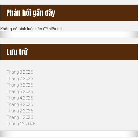
Phản hồi gần đây
Không có bình luận nào để hiển thị.
Lưu trữ
Tháng 8 2026
Tháng 7 2026
Tháng 6 2026
Tháng 5 2026
Tháng 4 2026
Tháng 3 2026
Tháng 2 2026
Tháng 1 2026
Tháng 12 2025