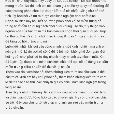
Nếu chỉ chơi duy nhất 1 kỳ quay thì kết quả sẽ hiếm khi đạt được như
mong muốn. Do đó, anh em nên tham gia nhiều kỳ quay mở thưởng để
các phương pháp chơi đạt được kết quả tốt nhất. Cũng như có thể
tích lũy, học hỏi và rút ra được các kinh nghiệm chơi nhất định.
Ngoài ra, hiện nay hầu hết phương pháp chơi xổ số miền trung dễ
trúng nhất đều áp dụng cách chơi nuôi khung. Do đó, tùy thuộc vào
nguồn vốn của bản thân mà bạn nên lựa chọn thời gian nuôi phù hợp.
Lô thủ có thể lựa chọn chơi theo khung 8 ngày, 1 ngày hoặc 4 ngày, …
để tăng cơ hội thắng cho mình.
Luôn kiên nhẫn khi soi cầu cũng chính là một kinh nghiệm mà anh em
nên ghi nhớ. Lý do bởi xổ số lô đề là bộ môn không hề đơn giản, đòi
hỏi người chơi phải có tư duy nhanh nhạy, nhanh tay, nhanh mắt. Khi
đã luyện tập được cho mình tính kiên nhẫn thì bạn sẽ dễ dàng
soi cầu
miền trung siêu chuẩn
để thu về lợi nhuận.
Thêm vào đó, việc học hỏi thêm những kiến thức soi cầu luôn là điều
cần thiết. Anh em hãy chú ý học hỏi, tham khảo những kiến thức chơi
lô đề từ các cao thủ, các chuyên gia có nhiều năm kinh nghiệm trong
làng số đề.
Trên đây là những hướng dẫn cách soi cầu xổ số miền trung dễ dàng
và chính xác được tổng hợp từ các chuyên gia. Hy vọng, với các chia
sẻ trên đây của chúng tôi sẽ giúp cho anh em
soi cầu miền trung
siêu chuẩn.