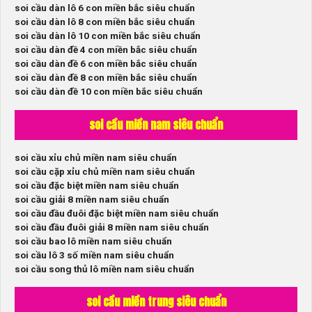
soi cầu dàn lô 6 con miền bắc siêu chuẩn
soi cầu dàn lô 8 con miền bắc siêu chuẩn
soi cầu dàn lô 10 con miền bắc siêu chuẩn
soi cầu dàn đề 4 con miền bắc siêu chuẩn
soi cầu dàn đề 6 con miền bắc siêu chuẩn
soi cầu dàn đề 8 con miền bắc siêu chuẩn
soi cầu dàn đề 10 con miền bắc siêu chuẩn
soi cầu miền nam siêu chuẩn
soi cầu xỉu chủ miền nam siêu chuẩn
soi cầu cặp xỉu chủ miền nam siêu chuẩn
soi cầu đặc biệt miền nam siêu chuẩn
soi cầu giải 8 miền nam siêu chuẩn
soi cầu đầu đuôi đặc biệt miền nam siêu chuẩn
soi cầu đầu đuôi giải 8 miền nam siêu chuẩn
soi cầu bao lô miền nam siêu chuẩn
soi cầu lô 3 số miền nam siêu chuẩn
soi cầu song thủ lô miền nam siêu chuẩn
soi cầu miền trung siêu chuẩn