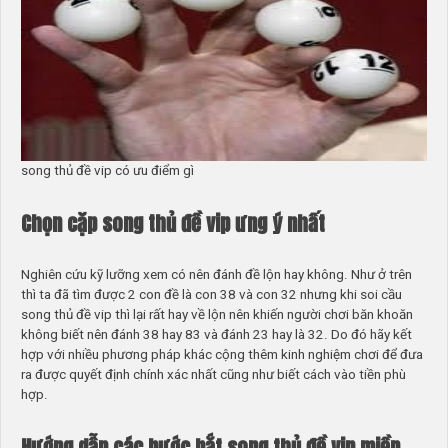
song thủ đề vip có ưu điểm gì
Chọn cặp song thủ đề vip ưng ý nhất
Nghiên cứu kỹ lưỡng xem có nên đánh đề lộn hay không. Như ở trên
thì ta đã tìm được 2 con đề là con 38 và con 32 nhưng khi soi cầu
song thủ đề vip thì lại rất hay về lộn nên khiến người chơi băn khoăn
không biết nên đánh 38 hay 83 và đánh 23 hay là 32. Do đó hãy kết
hợp với nhiều phương pháp khác cộng thêm kinh nghiệm chơi để đưa
ra được quyết định chính xác nhất cũng như biết cách vào tiền phù
hợp.
Hướng dẫn các bước bắt song thủ đề vip miền