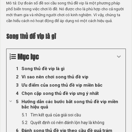
Mô tả: Dự đoán số đề soi cầu song thủ đề vip là một phương pháp
phổ biến trong việc chơi lô đề. Nó được cho là phù hợp cho cả người
mới tham gia và những người chơi có kinh nghiệm. Vì vậy, chúng ta
cần hiểu cách nó hoạt động để áp dụng nó một cách hiệu quả.
Song thủ đề vip là gì
Mục lục
Song thủ đề vip là gì
Vì sao nên chơi song thủ đề vip
Ưu điểm của song thủ đề vip miền bắc
Chọn cặp song thủ đề vip ưng ý nhất
Hướng dẫn các bước bắt song thủ đề vip miền
bắc hiệu quả
Tìm kết quả của giải soi cầu
Quyết định có nên đánh lộn hay là không
Đánh song thủ đề vip theo cầu đề quả trám