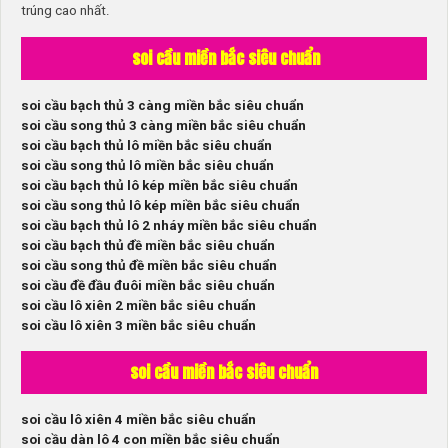
trúng cao nhất.
soi cầu
miền bắc siêu chuẩn
soi cầu bạch thủ 3 càng miền bắc siêu chuẩn
soi cầu song thủ 3 càng miền bắc siêu chuẩn
soi cầu bạch thủ lô miền bắc siêu chuẩn
soi cầu song thủ lô miền bắc siêu chuẩn
soi cầu bạch thủ lô kép miền bắc siêu chuẩn
soi cầu song thủ lô kép miền bắc siêu chuẩn
soi cầu bạch thủ lô 2 nháy miền bắc siêu chuẩn
soi cầu bạch thủ đề miền bắc siêu chuẩn
soi cầu song thủ đề miền bắc siêu chuẩn
soi cầu đề đầu đuôi miền bắc siêu chuẩn
soi cầu lô xiên 2 miền bắc siêu chuẩn
soi cầu lô xiên 3 miền bắc siêu chuẩn
soi cầu miền bắc siêu chuẩn
soi cầu lô xiên 4 miền bắc siêu chuẩn
soi cầu dàn lô 4 con miền bắc siêu chuẩn