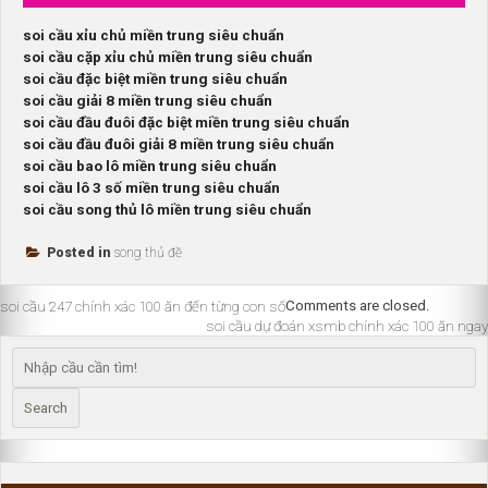
soi cầu xỉu chủ miền trung siêu chuẩn
soi cầu cặp xỉu chủ miền trung siêu chuẩn
soi cầu đặc biệt miền trung siêu chuẩn
soi cầu giải 8 miền trung siêu chuẩn
soi cầu đầu đuôi đặc biệt miền trung siêu chuẩn
soi cầu đầu đuôi giải 8 miền trung siêu chuẩn
soi cầu bao lô miền trung siêu chuẩn
soi cầu lô 3 số miền trung siêu chuẩn
soi cầu song thủ lô miền trung siêu chuẩn
Posted in
song thủ đề
Điều
Comments are closed.
soi cầu 247 chính xác 100 ăn đến từng con số
soi cầu dự đoán xsmb chính xác 100 ăn ngay
hướng
bài
viết
Search