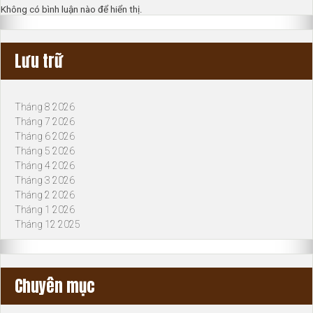
Không có bình luận nào để hiển thị.
Lưu trữ
Tháng 8 2026
Tháng 7 2026
Tháng 6 2026
Tháng 5 2026
Tháng 4 2026
Tháng 3 2026
Tháng 2 2026
Tháng 1 2026
Tháng 12 2025
Chuyên mục