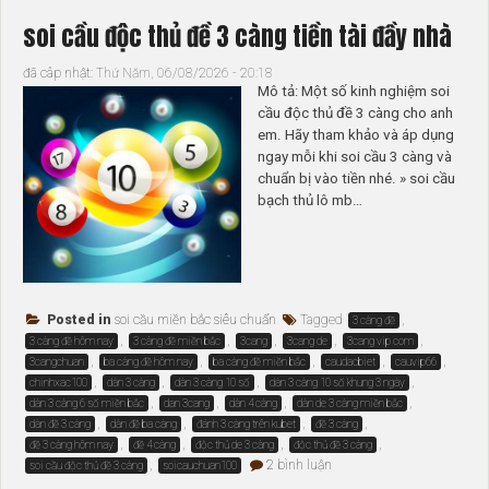
soi cầu độc thủ đề 3 càng tiền tài đầy nhà
đã câp nhật:
Thứ Năm, 06/08/2026 - 20:18
Mô tả: Một số kinh nghiệm soi
cầu độc thủ đề 3 càng cho anh
em. Hãy tham khảo và áp dụng
ngay mỗi khi soi cầu 3 càng và
chuẩn bị vào tiền nhé. » soi cầu
bạch thủ lô mb…
Posted in
soi cầu miền bắc siêu chuẩn
Tagged
,
3 càng đề
,
,
,
,
,
3 càng đề hôm nay
3 càng đề miền bắc
3cang
3cang de
3cang vip com
,
,
,
,
,
3cangchuan
ba càng đề hôm nay
ba càng đề miền bắc
caudacbiet
cauvip66
,
,
,
,
chinhxac100
dàn 3 càng
dàn 3 càng 10 số
dàn 3 càng 10 số khung 3 ngày
,
,
,
,
dàn 3 càng 6 số miền bắc
dan 3cang
dàn 4 càng
dàn de 3 càng miền bắc
,
,
,
,
dàn đề 3 càng
dàn đề ba càng
đánh 3 càng trên kubet
đề 3 càng
,
,
,
,
đề 3 càng hôm nay
đề 4 càng
độc thủ de 3 càng
độc thủ đề 3 càng
ở
,
2 bình luận
soi cầu độc thủ đề 3 càng
soicauchuan100
soi