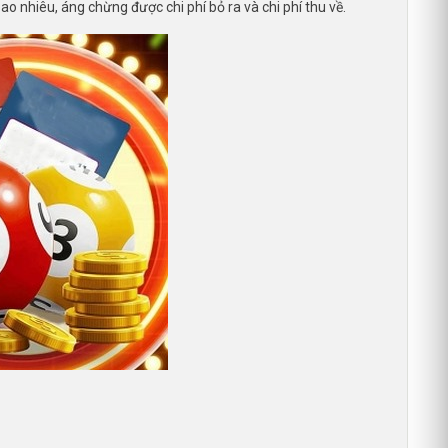
ao nhiêu, áng chừng được chi phí bỏ ra và chi phí thu về.