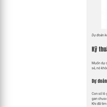
Dự đoán kế
Kỹ thu
Muốn dự đ
sẻ, nó khô
Dự đoán
Con số lô 
gan chưa r
Khi đã tìm