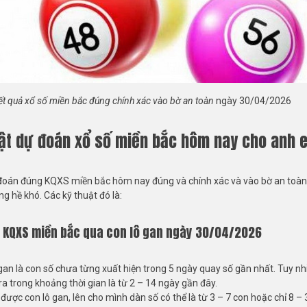
t quả xổ số miền bắc đúng chính xác vào bờ an toàn
ngày 30/04/2026
ật dự đoán xổ số miền bắc hôm nay cho anh 
oán đúng KQXS miền bắc hôm nay đúng và chính xác và vào bờ an toàn.
ng hề khó. Các kỹ thuật đó là:
 KQXS miền bắc qua con lô gan ngày 30/04/2026
gan là con số chưa từng xuất hiện trong 5 ngày quay số gần nhất. Tuy nhi
a trong khoảng thời gian là từ 2 – 14 ngày gần đây.
 được con lô gan, lên cho mình dàn số có thể là từ 3 – 7 con hoặc chỉ 8 