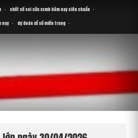
n
chốt số soi cầu xsmb hôm nay siêu chuẩn
m nay
dự đoán xổ số miền trung
 lớn ngày 30/04/2026