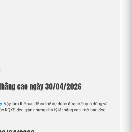
«
ệ thắng cao ngày 30/04/2026
y
. Vậy làm thế nào để có thể dự đoán được kết quả đúng và
 đoán KQXS đơn giản nhưng cho tỷ lệ thắng cao, mời bạn đọc