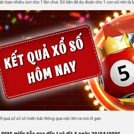
n bao nhiêu con cho 1 lần chơi. Số tiền để dự đoán cho 1 con số nên là b
t quả xổ xổ số miền bắc thông qua việc tìm ra con lô gan