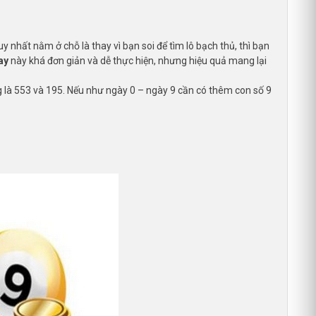
 nhất nằm ở chỗ là thay vì bạn soi để tìm lô bạch thủ, thì bạn
ay
này khá đơn giản và dễ thực hiện, nhưng hiệu quả mang lại
 là 553 và 195. Nếu như ngày 0 – ngày 9 cần có thêm con số 9