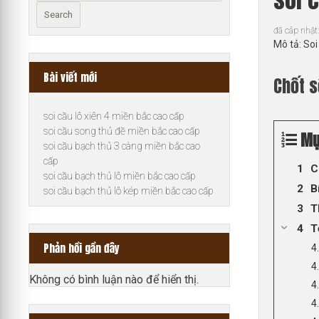
Search
đã câp nhật
Mô tả: Soi
Bài viết mới
Chốt 
soi cầu lô xiên 4 miền bắc cao cấp
soi cầu song thủ đề miền bắc cao cấp
Mụ
soi cầu bạch thủ 3 càng miền bắc cao
cấp
C
soi cầu bạch thủ lô miền bắc cao cấp
B
soi cầu bạch thủ lô kép miền bắc cao cấp
T
T
Phản hồi gần đây
Không có bình luận nào để hiển thị.