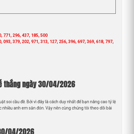
0, 771, 296, 437, 185, 500
, 093, 379, 202, 971, 313, 127, 256, 396, 697, 369, 618, 797,
 dễ thắng ngày 30/04/2026
t soi cầu đề. Bởi vì đây là cách duy nhất để bạn nâng cao tỷ lệ
 nhiều anh em săn đón. Vậy nên cùng chúng tôi theo dõi bài
 30/04/2026