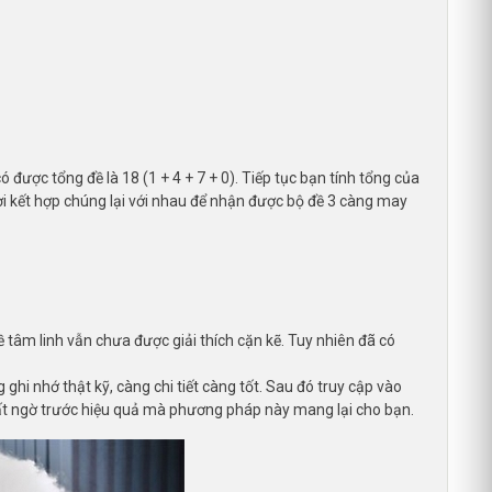
 được tổng đề là 18 (1 + 4 + 7 + 0). Tiếp tục bạn tính tổng của
i kết hợp chúng lại với nhau để nhận được bộ đề 3 càng may
ề tâm linh vẫn chưa được giải thích cặn kẽ. Tuy nhiên đã có
ghi nhớ thật kỹ, càng chi tiết càng tốt. Sau đó truy cập vào
ất ngờ trước hiệu quả mà phương pháp này mang lại cho bạn.