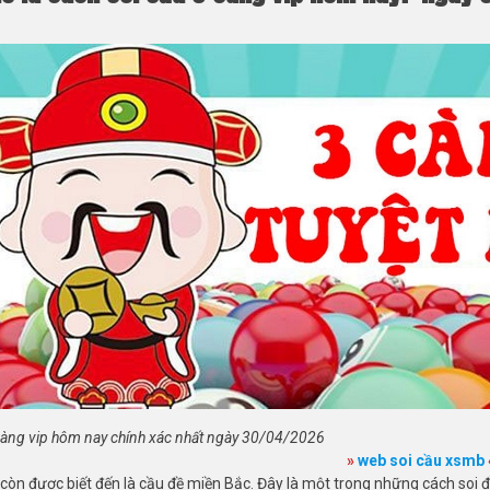
càng vip hôm nay chính xác nhất ngày 30/04/2026
»
web soi cầu xsmb
còn được biết đến là cầu đề miền Bắc. Đây là một trong những cách soi 