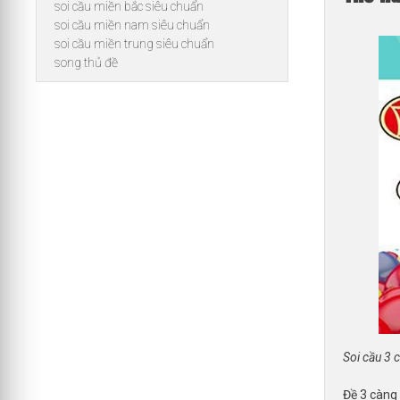
soi cầu miền bắc siêu chuẩn
soi cầu miền nam siêu chuẩn
soi cầu miền trung siêu chuẩn
song thủ đề
Soi cầu 3 
Đề 3 càng 