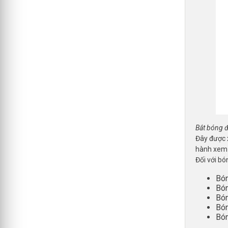
Bắt bóng 
Đây được x
hành xem 
Đối với bó
Bón
Bón
Bón
Bón
Bón