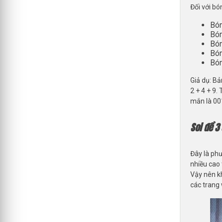
Đối với bó
Bón
Bón
Bón
Bón
Bón
Giả dụ: Bả
2 + 4 + 9.
mắn là 00
Soi đề 3
Đây là phư
nhiều cao
Vậy nên kh
các trang