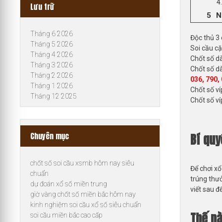
Lưu trữ
N
Tháng 6 2026
Độc thủ 3
Tháng 5 2026
Soi cầu c
Tháng 4 2026
Chốt số dà
Tháng 3 2026
Chốt số dà
Tháng 2 2026
036, 790,
Tháng 1 2026
Chốt số ví
Tháng 12 2025
Chốt số ví
Chuyên mục
Bí quy
chốt số soi cầu xsmb hôm nay siêu
Để chơi xổ
chuẩn
trúng thư
dự đoán xổ số miền trung
viết sau đ
giờ vàng chốt số miền bắc hôm nay
kinh nghiệm soi cầu xổ số siêu chuẩn
Thế nà
soi cầu miền bắc cao cấp