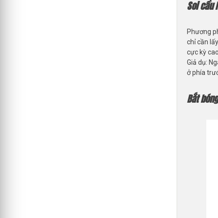
Soi cầu 
Phương phá
chỉ cần lấ
cực kỳ cao
Giả dụ: N
ở phía trư
Bắt bóng