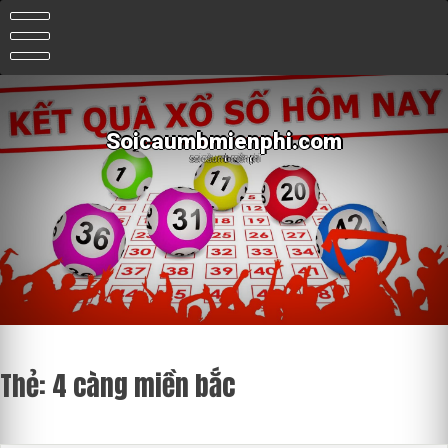
Skip
to
content
Soicaumbmienphi.com
soi cầu mb miễn phí
Thẻ:
4 càng miền bắc