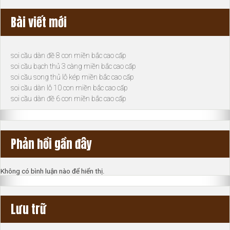
về
Bài viết mới
soi cầu dàn đề 8 con miền bắc cao cấp
soi cầu bạch thủ 3 càng miền bắc cao cấp
soi cầu song thủ lô kép miền bắc cao cấp
soi cầu dàn lô 10 con miền bắc cao cấp
soi cầu dàn đề 6 con miền bắc cao cấp
Phản hồi gần đây
Không có bình luận nào để hiển thị.
Lưu trữ