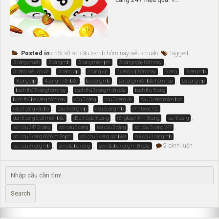
Posted in
chốt số soi cầu xsmb hôm nay siêu chuẩn
Tagged
,
,
,
,
3 càng chuẩn
3 càng mb
3 cang mien phi
3 càng ngày hôm nay
,
,
,
,
,
3 càng siêu chuẩn
3 càng vip
3 cang vip
3 càng vip hôm nay
3cang
3cang mb
,
,
,
,
,
3cang vip
4 càng miền bắc
ba càng mb
ba càng miền bắc hôm nay
ba càng vip
,
,
,
,
bạch thủ 3 càng hôm nay
bạch thủ 3 càng miền bắc
bach thu 3cang
,
,
,
,
bạch thủ ba càng hôm nay
cầu 3 càng
cầu 3 càng đề
cầu 3 càng miền bắc
,
,
,
,
cầu 3 càng vào bờ
cau 3 cang vip
cau 3cang mb
chinhxac100
,
,
,
,
dàn 3 càng 6 số miền bắc
độc thủ de 3 càng
rồng bạch kim 3cang
soi 3 càng
,
,
,
,
soi cầu 247 3 càng
soi cau 3 cang
soi cầu 3 càng
soi cầu 3 càng 247
,
,
,
soi cầu 3 càng 6666 miễn phí
soi cầu 3 càng đặc biệt
soi cầu 3 càng mb
ở
,
,
2 bình luận
soi cau 3 cang mb
soi cầu ba càng
soi cầu ba càng miền bắc
soi
cầu
3
càng
247
mật
báo
Search
trường
quay
lấy