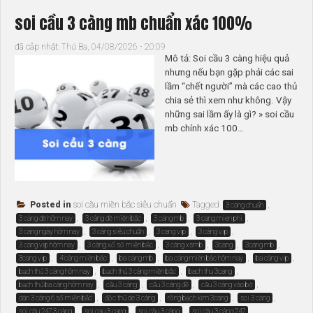
soi cầu 3 càng mb chuẩn xác 100%
đã câp nhật:
Thứ Ba, 04/08/2026 - 20:09
Mô tả: Soi cầu 3 càng hiệu quả
nhưng nếu bạn gặp phải các sai
lầm “chết người” mà các cao thủ
chia sẻ thì xem như không. Vậy
những sai lầm ấy là gì? » soi cầu
mb chính xác 100…
Posted in
soi cầu miền bắc siêu chuẩn
Tagged
,
3 càng chuẩn
,
,
,
,
3 càng đề hôm nay
3 càng đề miền bắc
3 càng mb
3 cang mien phi
,
,
,
,
3 càng ngày hôm nay
3 càng siêu chuẩn
3 cang vip
3 càng vip
,
,
,
,
,
3 càng vip hôm nay
3 càng xổ số miền bắc
3 càng xsmb
3cang
3cang mb
,
,
,
,
,
3cang vip
4 càng miền bắc
ba càng mb
ba càng miền bắc hôm nay
ba càng vip
,
,
,
bạch thủ 3 càng hôm nay
bạch thủ 3 càng miền bắc
bach thu 3cang
,
,
,
,
bạch thủ ba càng hôm nay
cầu 3 càng
cầu 3 càng đề
cầu 3 càng vào bờ
,
,
,
,
dàn 3 càng 6 số miền bắc
độc thủ de 3 càng
rồng bạch kim 3cang
soi 3 càng
,
,
,
,
soi cầu 247 3 càng
soi cau 3 cang
soi cầu 3 càng
soi cầu 3 càng 247