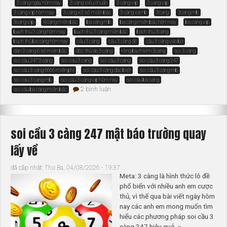
,
,
,
,
,
3 càng ngày hôm nay
3 càng siêu chuẩn
3 càng vip
3 cang vip
,
,
,
,
,
3 càng vip hôm nay
3 càng xổ số miền bắc
3 càng xsmb
3cang
3cang mb
,
,
,
,
,
3cang vip
4 càng miền bắc
ba càng mb
ba càng miền bắc hôm nay
ba càng vip
,
,
,
bạch thủ 3 càng hôm nay
bạch thủ 3 càng miền bắc
bach thu 3cang
,
,
,
,
bạch thủ ba càng hôm nay
cầu 3 càng
cầu 3 càng đề
cầu 3 càng vào bờ
,
,
,
,
dàn 3 càng 6 số miền bắc
độc thủ de 3 càng
rồng bạch kim 3cang
soi 3 càng
,
,
,
,
soi cầu 247 3 càng
soi cau 3 cang
soi cầu 3 càng
soi cầu 3 càng 247
,
,
,
soi cầu 3 càng 6666 miễn phí
soi cầu 3 càng đặc biệt
soi cầu 3 càng mb
,
,
,
soi cau 3 cang mb
soi cầu 3 càng vip hôm nay
soi cầu ba càng
ở
2 bình luận
soi cầu ba càng miền bắc
soi
cầu
3
càng
vip
soi cầu 3 càng 247 mật báo trường quay
hôm
nay
tập
lấy về
đoàn
soi
là
đã câp nhật:
Thứ Ba, 04/08/2026 - 19:37
trúng
Meta: 3 càng là hình thức lô đề
phổ biến với nhiều anh em cược
thủ, vì thế qua bài viết ngày hôm
nay các anh em mong muốn tìm
hiểu các phương pháp soi cầu 3
càng 247 hiệu quả. »…