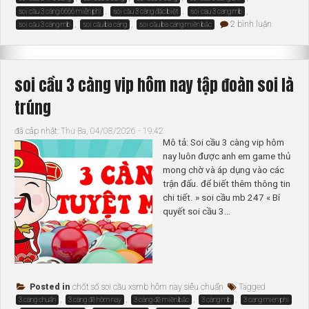
,
,
,
soi cầu 3 càng 6666 miễn phí
soi cầu 3 càng đặc biệt
soi cau 3 cang mb
ở
,
,
2 bình luận
soi cầu 3 càng mb
soi cầu ba càng
soi cầu ba càng miền bắc
soi
cầu
3
càng
mb
soi cầu 3 càng vip hôm nay tập đoàn soi là
chuẩn
xác
1002
trúng
đã câp nhật:
Thứ Ba, 04/08/2026 - 19:42
Mô tả: Soi cầu 3 càng vip hôm
nay luôn được anh em game thủ
mong chờ và áp dụng vào các
trận đấu. để biết thêm thông tin
chi tiết. » soi cầu mb 247 « Bí
quyết soi cầu 3…
Posted in
chốt số soi cầu xsmb hôm nay siêu chuẩn
Tagged
,
,
,
,
3 càng chuẩn
3 càng đề hôm nay
3 càng đề miền bắc
3 càng mb
3 cang mien phi