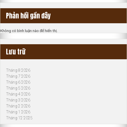
Phản hồi gần đây
Không có bình luận nào để hiển thị.
Lưu trữ
Tháng 8 2026
Tháng 7 2026
Tháng 6 2026
Tháng 5 2026
Tháng 4 2026
Tháng 3 2026
Tháng 2 2026
Tháng 1 2026
Tháng 12 2025