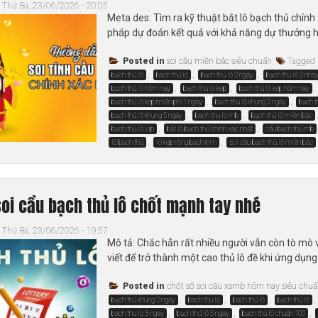
cấp
:
Thứ Ba, 23/06/2026 - 20:05
Meta des: Tìm ra kỹ thuật bắt lô bạch thủ chính
pháp dự đoán kết quả với khả năng dự thưởng h
Posted in
soi cầu miền bắc siêu chuẩn
Tagged
,
,
,
bạch thủ lô
bach thủ lô
bạch thủ lô 2 ngày
bạch thủ lô 2 nhá
,
,
,
bạch thủ lô hôm nay
bach thu lo kep
bạch thủ lô kép hôm nay
,
,
bạch thủ lô kép miễn phí 1 ngày
bạch thủ lô khung 2 ngày
bạch t
,
,
bạch thủ lô khung 5 ngày
bach thu lo mb
bạch thủ lô miền bắc
,
,
bạch thủ lô vip
bắt lô bạch thủ chính xác nhất
câu bạch thủ mb
,
,
lô bạch thủ
lô kép rồng bạch kim
soi cầu bạch thủ lô miền bắc
oi cầu bạch thủ lô chốt mạnh tay nhé
:
Thứ Ba, 23/06/2026 - 19:57
Mô tả: Chắc hẳn rất nhiều người vẫn còn tò mò về
viết để trở thành một cao thủ lô đề khi ứng dụ
Posted in
chốt số soi cầu xsmb hôm nay siêu chu
,
,
,
,
bạch thủ khung 2 ngày
bach thu lo
bach thủ lô
bạch thủ lô
,
,
,
bach thu lo 3 ngay
bạch thủ lô 5 ngày
bạch thủ lô chuẩn 100