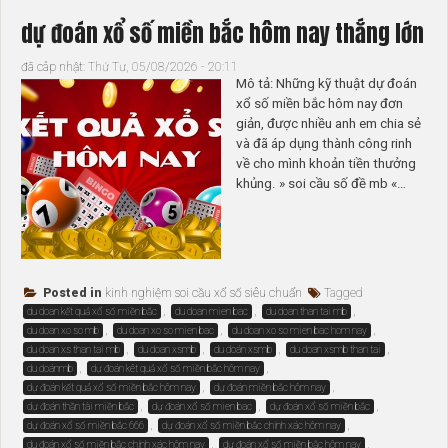
dự đoán xổ số miền bắc hôm nay thắng lớn
đã câp nhật:
Thứ Tư, 05/08/2026 - 20:11
Mô tả: Những kỹ thuật dự đoán
xổ số miền bắc hôm nay đơn
giản, được nhiều anh em chia sẻ
và đã áp dụng thành công rinh
về cho mình khoản tiền thưởng
khủng. » soi cầu số đề mb «…
Posted in
kinh nghiệm soi cầu xổ số siêu chuẩn
Tagged
,
,
,
du doan kết quả xổ số miền bắc
du doan mien bac
du doan than tai mb
,
,
,
du doan xo so mb
du doan xo so mien bac
du doan xo so mien bac hom nay
,
,
,
,
du doan xs than tai mb
du doan xsmb
du doán xsmb
du doan xsmb than tai
,
,
du doánmb
dự đoán kêt quả xổ số miền bắc hôm nay
,
,
dự đoán kết quả xổ số miền bắc hôm nay
dự đoán miền bắc hôm nay
,
,
,
dự đoán thần tài miền bắc
dự đoán xổ số mien bac
dự đoán xổ số miền bắc
,
,
dự đoán xổ số miền bắc 666
dự đoán xổ số miền bắc chính xác hôm nay
,
,
du đoán xổ số miền bắc chính xác hôm nay
dự đoán xổ số miền bắc hôm nay