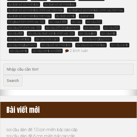
,
,
dự đoán xổ số miền bắc
dự đoán xổ số mien bac
,
,
du đoán xổ số miền bắc chính xác hôm nay
dự đoán xổ số miền bắc chính xác hôm nay
,
,
,
dự đoán xổ số miền bắc hôm nay
dự đoán xs mb
dudoan xs
,
,
,
,
rồng bạch kim chính xác 100
soi caauf 888
soi cầu
soi cầu 247
,
,
,
,
soi cầu 247 chính xác 100
soi cầu 247 rồng bạch kim
soi cau 666
soi cầu 666
,
,
,
,
soi cầu 888
soi cầu dự đoán xsmb chính xác 100
soi cầu kubet
soi cau mb
,
,
,
,
soi cau miền bắc
soi cau miền nam
soi cau mn
soi cầu rong bạch kim
,
,
,
soi cau rong bạch kim
soi cầu xổ số miền bắc
soi cau xo so mien bac
soi câu xsmb
ở
,
,
2 bình luận
soi cầu xsmb
soi cầu xsmb win2888
soi
cầu
247
chính
xác
100
ăn
Search
đến
từng
con
số
Bài viết mới
soi cầu dàn đề 10 con miền bắc cao cấp
soi cầu dàn đề 6 con miền bắc cao cấp