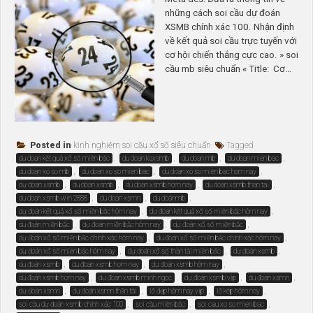
những cách soi cầu dự đoán
XSMB chính xác 100. Nhận định
về kết quả soi cầu trực tuyến với
cơ hội chiến thắng cực cao. » soi
cầu mb siêu chuẩn « Title: Cơ…
Posted in
kinh nghiệm soi cầu xổ số siêu chuẩn
Tagged
,
,
,
,
du doan kết quả xổ số miền bắc
du doan kqxsmb
du doan mb
du doan mien bac
,
,
,
du doan xo so mb
du doan xo so mien bac
du doan xo so mien bac hom nay
,
,
,
,
dự doan xsmb
du doan xsmb
du doan xsmb hom nay
du doan xsmb than tai
,
,
,
du doan xsmb win 2888
du doan xsmn
du doánmb
,
,
dự đoán kêt quả xổ số miền bắc hôm nay
dự đoán kết quả xổ số miền bắc hôm nay
,
,
,
du đoán miền bắc
dự đoán miền bắc hôm nay
dự đoán xổ số miền bắc
,
,
dự đoán xổ số miền bắc chính xác hôm nay
du đoán xổ số miền bắc chính xác hôm nay
,
,
,
dự đoán xổ số miền bắc hôm nay
dự đoán xổ số thần tài miền bắc
dự đoán xsmb
,
,
,
du đoán xsmb
du đoan xsmb hom nay
dự đoán xsmb hôm nay
,
,
,
,
du đoán xsmb hom nay
dự đoán xsmb minh ngoc
dự đoán xsmb vip
du đoan xsmn
,
,
,
,
dư đoán xsmn
dự đoán xsmn thần tài
lô đẹp hôm nay vip
lô kép hôm nay
,
,
,
soi cầu dự đoán xsmb chính xác 100
soi cầu miền bắc
soi cau xo so mien bac