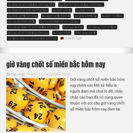
,
,
dự đoán xổ số miền bắc hôm nay 888
dự đoán xổ số miền bắc minh ngọc
,
,
,
dự đoán xổ số thần tài miền bắc
dự đoán xs mb
du đoán xsmb
,
,
,
,
dự đoán xsmb hom nay
dự đoán xsmb thần tài
dự đoán xsmb vip
dudoan mienbac
,
,
soi cau du doan xsmb
soi cầu dự đoán xổ số miền bắc
,
,
,
soi cầu du đoán xổ số miền bắc hôm nay
soi cau vip 4 so
soi cau xo so mien bac
,
,
,
soi cau xổ số miền bắc hôm nay
soi cầu xsmb
tham khao xsmb
ở
2 bình luận
xsmb dự đoán xổ số miền bắc hôm nay
dự
đoán
xổ
số
miền
giờ vàng chốt số miền bắc hôm nay
bắc
hôm
nay
đã câp nhật:
Thứ Tư, 05/08/2026 - 20:06
thắng
lớn
Giờ vàng chốt số miền bắc hôm
nay chính xác Mô tả: Nếu là
người đam mê chơi lô đề, chắc
chắn các bạn đã vô cùng quen
thuộc với soi cầu giờ vàng chốt
số miền bắc hôm nay đam lại…