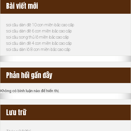
Bài viết mới
soi cầu dàn đề 10 con miền bắc cao cấp
soi cầu dàn đề 6 con miền bắc cao cấp
soi cầu song thủ lô miền bắc cao cấp
soi cầu dàn đề 4 con miền bắc cao cấp
soi cầu dàn lô 8 con miền bắc cao cấp
Phản hồi gần đây
Không có bình luận nào để hiển thị.
Lưu trữ