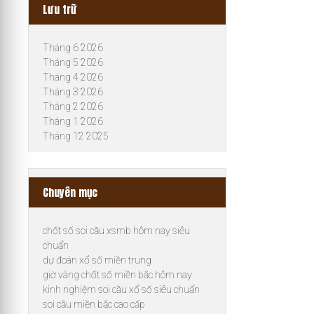
Lưu trữ
Tháng 6 2026
Tháng 5 2026
Tháng 4 2026
Tháng 3 2026
Tháng 2 2026
Tháng 1 2026
Tháng 12 2025
Chuyên mục
chốt số soi cầu xsmb hôm nay siêu
chuẩn
dự đoán xổ số miền trung
giờ vàng chốt số miền bắc hôm nay
kinh nghiệm soi cầu xổ số siêu chuẩn
soi cầu miền bắc cao cấp