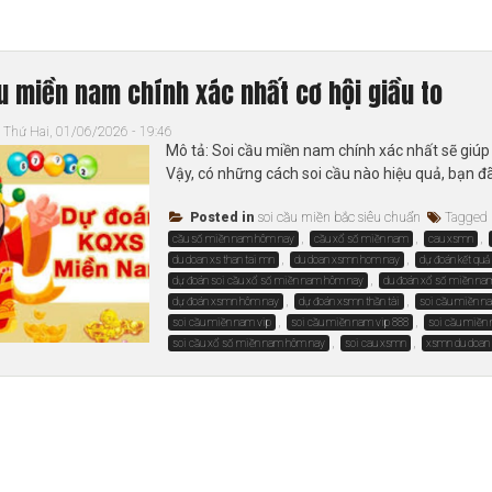
u miền nam chính xác nhất cơ hội giầu to
:
Thứ Hai, 01/06/2026 - 19:46
Mô tả: Soi cầu miền nam chính xác nhất sẽ giúp
Vậy, có những cách soi cầu nào hiệu quả, bạn đã
Posted in
soi cầu miền bắc siêu chuẩn
Tagged
,
,
,
cầu số miền nam hôm nay
cầu xổ số miền nam
cau xsmn
,
,
du doan xs than tai mn
du doan xsmn hom nay
dự đoán kết qu
,
dự đoán soi cầu xổ số miền nam hôm nay
du đoán xổ số miền na
,
,
dự đoán xsmn hôm nay
dự đoán xsmn thần tài
soi cầu miền n
,
,
soi cầu miền nam vip
soi cầu miền nam vip 888
soi cầu miền
,
,
soi cầu xổ số miền nam hôm nay
soi cau xsmn
xsmn du doan