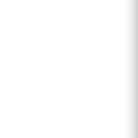
giầu
to