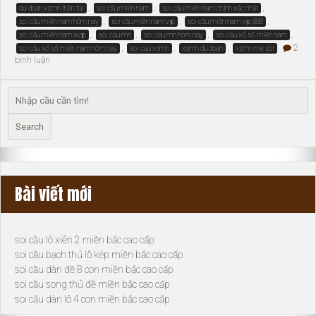
,
,
,
dự đoán xsmn thần tài
soi cầu miền nam
soi cầu miền nam chính xác nhất
,
,
,
soi cầu miền nam hôm nay
soi cầu miền nam vip
soi cầu miền nam vip 888
,
,
,
,
soi cầu miền nam wap
soi cau mn
soi cau mn hom nay
soi cầu xổ số miền nam
,
,
,
2
soi cầu xổ số miền nam hôm nay
soi cau xsmn
xsmn du doan
xsmn me soi
ở
bình luận
soi
cầu
miền
nam
chính
xác
Search
nhất
cơ
hội
giầu
to
Bài viết mới
soi cầu lô xiên 2 miền bắc cao cấp
soi cầu bạch thủ lô kép miền bắc cao cấp
soi cầu dàn đề 8 con miền bắc cao cấp
soi cầu song thủ đề miền bắc cao cấp
soi cầu dàn lô 4 con miền bắc cao cấp