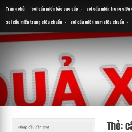
Skip
to
Trang chủ
soi cầu miền bắc cao cấp
soi cầu miền trung siêu
content
soi cầu miền trung siêu chuẩn
soi cầu miền nam siêu chuẩn
Thẻ:
c