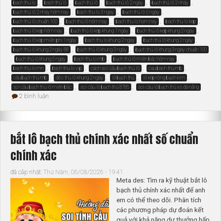
,
,
,
,
,
bach thu lo
bach thủ lô
bạch thủ lô
bạch thủ lô 2 ngày
bạch thủ lô 2 nháy
,
,
,
bạch thủ lô 2 nháy hôm nay
bach thu lo 3 ngay
bạch thủ lô 5 ngày
,
,
,
,
bạch thủ lô chuẩn 100
bạch thủ lô hôm nay
bach thu lo hom nay
bach thu lo kep
,
,
,
bạch thủ lô kép hôm nay
bạch thủ lô kép khung 1 ngày
bạch thủ lô kép khung 2 ngày
,
,
,
bạch thủ lô kép miễn phí 1 ngày
bach thu lo khung 2 ngay
bạch thủ lô khung 2 ngày
,
,
bạch thủ lô khung 2 ngày 88
bạch thủ lô khung 3 ngày
bạch thủ lô khung 3 ngày chuẩn 100
,
,
,
,
bạch thủ lô khung 5 ngày
bach thu lo mb
bạch thủ lô miền bắc hôm nay
,
,
,
,
bach thu lo mn
bach thu lo vip
cách soi cầu bạch thủ lô
cau bach thu mb
,
,
,
,
câu bạch thủ mb
độc thủ lô khung 2 ngày
lô bạch thủ
lô kép rồng bạch kim
,
,
soi cầu bạch thủ lô miền bắc
soi cầu lô bạch thủ 8785
soi cầu lô bạch thủ xs đà nẵng
ở
2 bình luận
cách
soi
cầu
bạch
thủ
bắt lô bạch thủ chính xác nhất số chuẩn
lô
chốt
mạnh
chính xác
tay
nhé
đã câp nhật:
Thứ Năm, 06/08/2026 - 19:41
Meta des: Tìm ra kỹ thuật bắt lô
bạch thủ chính xác nhất để anh
em có thể theo dõi. Phân tích
các phương pháp dự đoán kết
quả với khả năng dự thưởng hấp