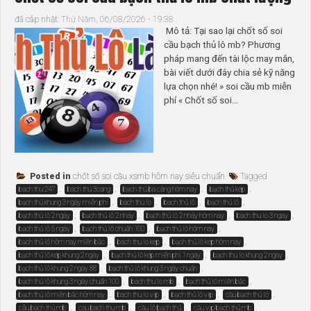
nhất
số
đã câp nhật:
Thứ Năm, 06/08/2026 - 19:38
chuẩn
chính
Mô tả: Tại sao lại chốt số soi
xác
cầu bạch thủ lô mb? Phương
pháp mang đến tài lộc may mắn,
bài viết dưới đây chia sẻ kỹ năng
lựa chọn nhé! » soi cầu mb miễn
phí « Chốt số soi…
Posted in
chốt số soi cầu xsmb hôm nay siêu chuẩn
Tagged
,
,
,
,
bach thu 247
bach thu 3cang
bạch thủ ba càng hôm nay
bạch thủ kép
,
,
,
,
bạch thủ khung 3 ngày miễn phí
bach thu lo
bach thủ lô
bạch thủ lô
,
,
,
,
bạch thủ lô 2 ngày
bạch thủ lô 2 nháy
bạch thủ lô 2 nháy hôm nay
bach thu lo 3 ngay
,
,
,
bạch thủ lô 5 ngày
bạch thủ lô chuẩn 100
bạch thủ lô hôm nay
,
,
,
bạch thủ lô hôm nay miền bắc
bach thu lo kep
bạch thủ lô kép hôm nay
,
,
,
bạch thủ lô kép khung 2 ngày
bạch thủ lô kép miễn phí 1 ngày
bach thu lo khung 2 ngay
,
,
bạch thủ lô khung 2 ngày 88
bạch thủ lô khung 3 ngày chuẩn
,
,
,
bạch thủ lô khung 3 ngày chuẩn 100
bach thu lo mb
bạch thủ lô miền bắc
,
,
,
,
bạch thủ lô miền bắc hôm nay
bach thu lo vip
bạch thủ lô vip
cầu bạch thủ lô
,
,
,
,
câu bạch thủ mb
cau bach thu mb
cầu lô bạch thủ
cầu vip bạch thủ mb