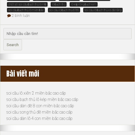
,
,
,
chốt số soi cầu bạch thủ lô mb
lô bạch thủ
lô kép rồng bạch kim
,
,
soi cầu bạch thủ lô miền bắc
soi cầu lô bạch thủ 8785
soi cầu lô bạch thủ xs đà nẵng
ở
2 bình luận
chốt
số
soi
cầu
bạch
thủ
lô
Search
mb
chất
lượng
Bài viết mới
soi cầu lô xiên 2 miền bắc cao cấp
soi cầu bạch thủ lô kép miền bắc cao cấp
soi cầu dàn đề 8 con miền bắc cao cấp
soi cầu song thủ đề miền bắc cao cấp
soi cầu dàn lô 4 con miền bắc cao cấp