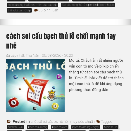
,
,
soi cầu song thủ lô kép miền bắc cao cấp
Soi cầu song thủ lô kép miền bắc chính xác
ở
85 bình luận
thống kê dàn lô kép
soi
cầu
song
thủ
lô
cách soi cầu bạch thủ lô chốt mạnh tay
kép
miền
bắc
nhé
cao
cấp
đã câp nhật:
Thứ Năm, 06/08/2026 - 20:20
Mô tả: Chắc hẳn rất nhiều người
vẫn còn tò mò về bí kíp chiến
thắng từ cách soi cầu bạch thủ
lô. Tìm hiểu bài viết để trở thành
một cao thủ lô đề khi ứng dụng
phương thức đúng đắn.…
Posted in
chốt số soi cầu xsmb hôm nay siêu chuẩn
Tagged
,
,
,
,
,
bach thu 247
bach thu 3 cang
bạch thủ kép
bạch thủ khung 2 ngày
bạch thu lô