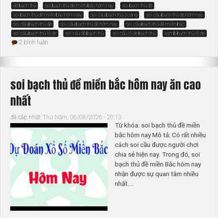
,
,
,
đề bạch thủ
soi bạch thủ de miền bắc hôm nay
soi bạch thủ đề
,
,
,
soi bạch thủ đề miền bắc hôm nay
soi cầu bạch thủ 3 càng
soi cầu bạch thủ de hôm nay
,
,
,
soi cầu bạch thủ đề
soi cầu bạch thủ đề hôm nay
soi cầu bạch thủ đề miền bắc
,
,
,
soi cầu bạch thủ lô de
soi cầu đề bạch thủ
soi cầu lô de bạch thủ
xsmb bạch thủ lô de
ở
2 bình luận
cách
soi
cầu
bạch
thủ
soi bạch thủ đề miền bắc hôm nay ăn cao
đề
chính
xác
nhất
nhất
hiện
nay
đã câp nhật:
Thứ Năm, 06/08/2026 - 20:13
Từ khóa: soi bạch thủ đề miền
bắc hôm nay Mô tả: Có rất nhiều
cách soi cầu được người chơi
chia sẻ hiện nay. Trong đó, soi
bạch thủ đề miền Bắc hôm nay
nhận được sự quan tâm nhiều
nhất.…