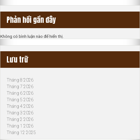
Phản hồi gần đây
Không có bình luận nào để hiển thị.
Lưu trữ
Tháng 8 2026
Tháng 7 2026
Tháng 6 2026
Tháng 5 2026
Tháng 4 2026
Tháng 3 2026
Tháng 2 2026
Tháng 1 2026
Tháng 12 2025