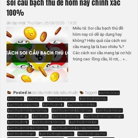
soi cầu bạch thủ đề hôm nay chính xác
hôm
nay
chính
100%
xác
nhất
đã câp nhật:
Thứ Năm, 06/08/2026 - 19:26
Miêu tả: Soi cầu bạch thủ đề
hôm nay có dễ áp dụng hay
không? Hiệu quả của cách soi
cầu mang lại là bao nhiêu %?
Các cách soi cầu mang lại cơ hội
trúng cao: lồng cầu, lô rơi,… »…
Posted in
soi cầu miền bắc siêu chuẩn
Tagged
,
bach thu 3cang
,
,
,
,
bach thu de
bạch thu de
bach thu de hom nay
bạch thủ de hôm nay
,
,
,
bạch thủ de la giải mấy
bach thu de mb
bạch thủ de miền bắc
,
,
,
bạch thủ de miền bắc hôm nay
bach thủ de miền bắc hôm nay
bạch thủ de một số
,
,
,
,
bạch thủ de vip
bạch thủ đề
bạch thủ đề hôm nay
bạch thủ đề hôm nay miễn phí
,
,
,
bạch thủ đề mb
bạch thủ đề mb hôm nay
bạch thủ đề miền bắc
,
,
bạch thủ đề miền bắc hôm nay
bạch thủ đề miền bắc ngày hôm nay
,
,
,
bạch thủ đề miễn phí
bạch thủ đề ngày hôm nay
bạch thủ đề ngày mai